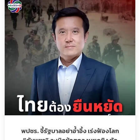
พปชร. จี้รัฐบาลอย่าอ้ำอึ้ง เร่งฟ้องโลก