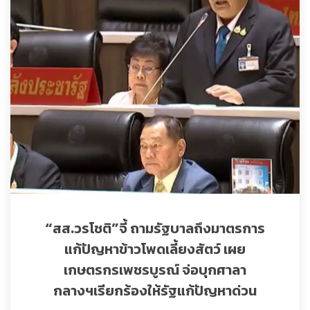
“สส.วรโชติ”จี้ ถามรัฐบาลถึงมาตรการ
แก้ปัญหาข้าวโพดเลี้ยงสัตว์ เผย
เกษตรกรเพชรบูรณ์ จ่อบุกศาลา
กลางฯเรียกร้องให้รัฐแก้ปัญหาด่วน