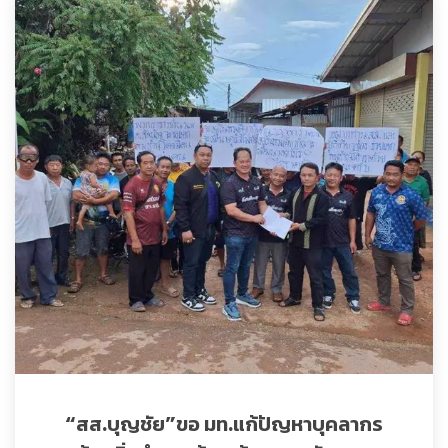
“สส.บุญชัย”ขอ มท.แก้ปัญหาบุคลากร