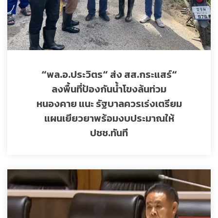
“พล.อ.ประวิตร“ ส่ง สส.กระแสร์“
ลงพื้นที่ป้องกันน้ำโขงล้นท่วม
หนองคาย แนะ รัฐบาลควรเร่งเตรียม
แผนเยียวยาพร้อมงบประมาณให้
ปชช.ทันที