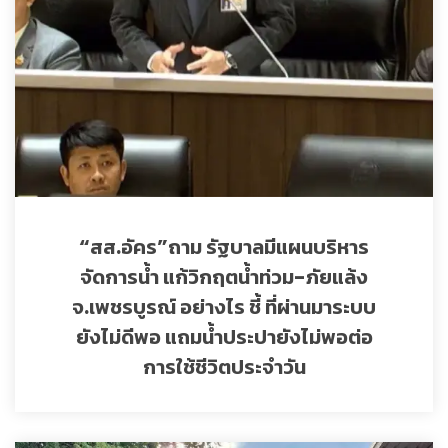
“สส.อัคร”ถาม รัฐบาลมีแผนบริหาร
จัดการน้ำ แก้วิกฤตน้ำท่วม-ภัยแล้ง
จ.เพชรบูรณ์ อย่างไร ชี้ ที่ผ่านมาระบบ
ยังไม่ดีพอ แถมน้ำประปายังไม่พอต่อ
การใช้ชีวิตประจำวัน