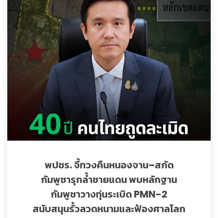
พปชร. จี้ทวงคืนหนองจาน–สกัด
กัมพูชารุกล้ำชายแดน พบหลักฐาน
กัมพูชาวางทุ่นระเบิด PMN-2
สนับสนุนรั้วลวดหนามและฟ้องศาลโลก