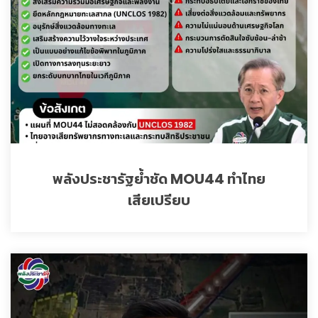
พลังประชารัฐย้ำชัด MOU44 ทำไทย
เสียเปรียบ