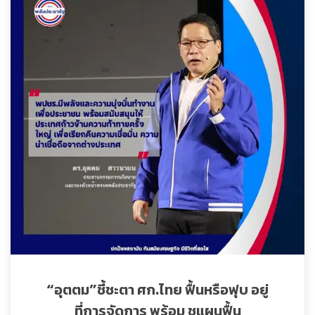
“อุตตม”ชี้ชะตา ศก.ไทย ฟื้นหรือฟุบ อยู่
ที่การจัดการ พร้อม ชูแผนฟื้น