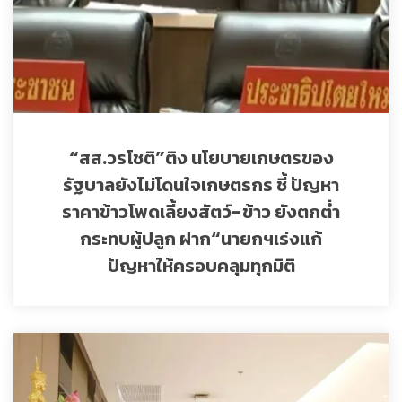
“สส.วรโชติ”ติง นโยบายเกษตรของ
รัฐบาลยังไม่โดนใจเกษตรกร ชี้ ปัญหา
ราคาข้าวโพดเลี้ยงสัตว์-ข้าว ยังตกต่ำ
กระทบผู้ปลูก ฝาก“นายกฯเร่งแก้
ปัญหาให้ครอบคลุมทุกมิติ