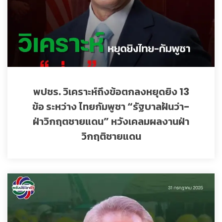
พปชร. วิเคราะห์ถึงข้อตกลงหยุดยิง 13
ข้อ ระหว่าง ไทยกัมพูชา “รัฐบาลฝันว่า-
ฝ่าวิกฤตชายแดน” หวังเคลมผลงานฝ่า
วิกฤติชายแดน