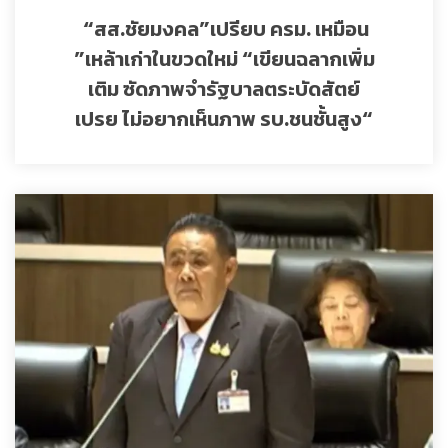
“สส.ชัยมงคล”เปรียบ ครม. เหมือน
”เหล้าเก่าในขวดใหม่ “เขียนฉลากเพิ่ม
เติม ซัดภาพจำรัฐบาลตระบัดสัตย์
เปรย ไม่อยากเห็นภาพ รบ.ชนชั้นสูง“