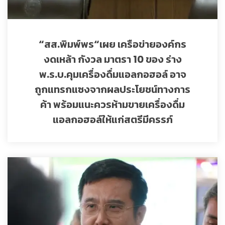
“สส.พิมพ์พร“เผย เครือข่ายองค์กร
งดเหล้า กังวล มาตรา 10 ของ ร่าง
พ.ร.บ.คุมเครื่องดื่มแอลกอฮอล์ อาจ
ถูกแทรกแซงจากผลประโยชน์ทางการ
ค้า พร้อมแนะควรห้ามขายเครื่องดื่ม
แอลกอฮอล์ให้แก่สตรีมีครรภ์