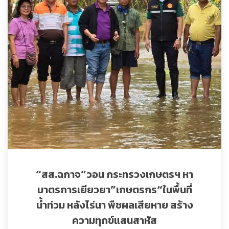
“สส.ฉกาจ”วอน กระทรวงเกษตรฯ หา
มาตรการเยียวยา”เกษตรกร“ในพื้นที่
น้ำท่วม หลังไร่นา พืชผลเสียหาย สร้าง
ความทุกข์แสนสาหัส