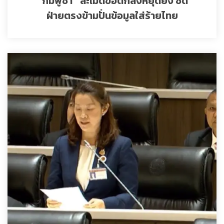
“กัมพูชา” ละเมิดข้อตกลงหยุดยิง ซัด
ฝ่ายตรงข้ามปั่นข้อมูลใส่ร้ายไทย