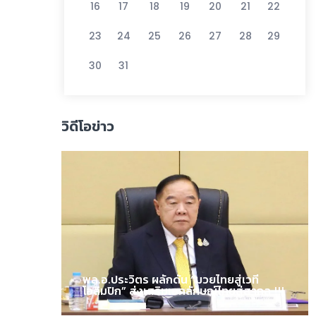
16
17
18
19
20
21
22
23
24
25
26
27
28
29
30
31
วิดีโอข่าว
พล.อ.ประวิตร ผลักดัน “มวยไทยสู่เวที
โอลิมปิก” ส่งเสริมเอกลักษณ์ไทยสู่สากล !!!