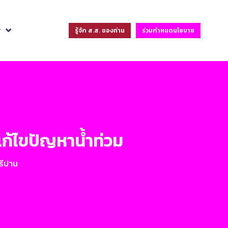
ฐ
รู้จัก ส.ส. ของท่าน
ร่วมกำหนดนโยบาย
รแก้ไขปัญหาน้ำท่วม
รีปาน