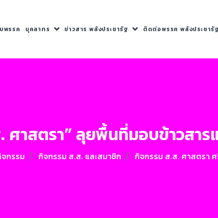
กับพรรค
บุคลากร
ข่าวสาร พลังประชารัฐ
ติดต่อพรรค พลังประชารั
.ส. ศาสตรา” ลุยพื้นที่มอบข้าวสา
กิจกรรม
กิจกรรม ส.ส. และสมาชิก
กิจกรรม ส.ส. ศาสตรา ศ