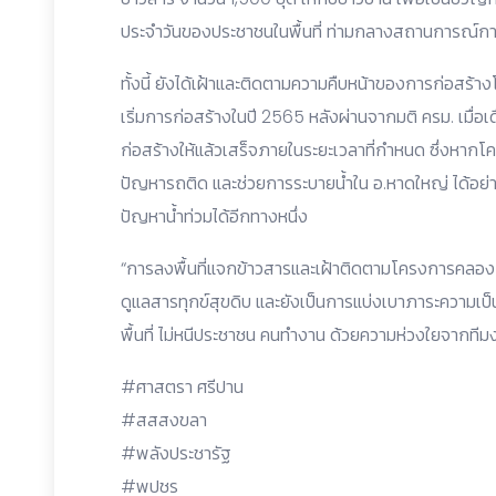
ประจำวันของประชาชนในพื้นที่ ท่ามกลางสถานการณ์การ
ทั้งนี้ ยังได้เฝ้าและติดตามความคืบหน้าของการก่อสร้า
เริ่มการก่อสร้างในปี 2565 หลังผ่านจากมติ ครม. เมื่
ก่อสร้างให้แล้วเสร็จภายในระยะเวลาที่กำหนด ซึ่งหาก
ปัญหารถติด และช่วยการระบายน้ำใน อ.หาดใหญ่ ได้อย่างม
ปัญหาน้ำท่วมได้อีกทางหนึ่ง
“การลงพื้นที่แจกข้าวสารและเฝ้าติดตามโครงการคลอง 30
ดูแลสารทุกข์สุขดิบ และยังเป็นการแบ่งเบาภาระความเป็นอยู่
พื้นที่ ไม่หนีประชาชน คนทำงาน ด้วยความห่วงใยจากทีม
#ศาสตรา ศรีปาน
#สสสงขลา
#พลังประชารัฐ
#พปชร