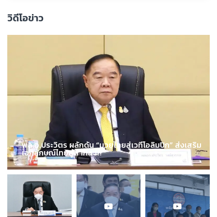
วิดีโอข่าว
พล.อ.ประวิตร ผลักดัน “มวยไทยสู่เวทีโอลิมปิก” ส่งเสริม
เอกลักษณ์ไทยสู่สากล !!!