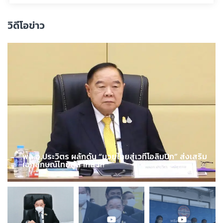
วิดีโอข่าว
พล.อ.ประวิตร ผลักดัน “มวยไทยสู่เวทีโอลิมปิก” ส่งเสริม
เอกลักษณ์ไทยสู่สากล !!!