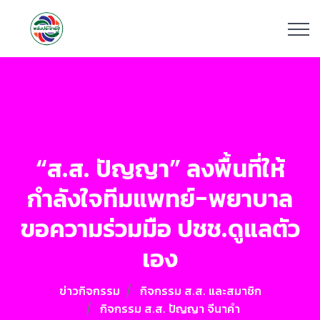
“ส.ส. ปัญญา” ลงพื้นที่ให้
กำลังใจทีมแพทย์-พยาบาล
ขอความร่วมมือ ปชช.ดูแลตัว
เอง
ข่าวกิจกรรม
กิจกรรม ส.ส. และสมาชิก
กิจกรรม ส.ส. ปัญญา จีนาคำ