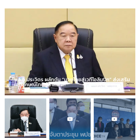
พล.อ.ประวิตร ผลักดัน “มวยไทยสู่เวทีโอลิมปิก” ส่งเสริม
เอกลักษณ์ไทยสู่สากล !!!