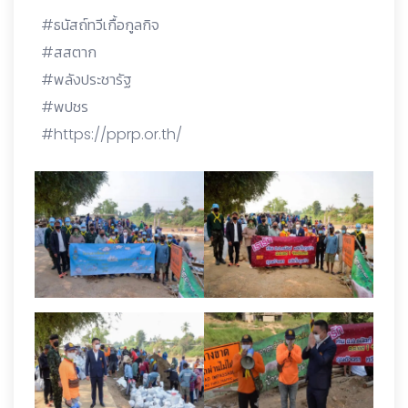
#ธนัสถ์ทวีเกื้อกูลกิจ
#สสตาก
#พลังประชารัฐ
#พปชร
#https://pprp.or.th/