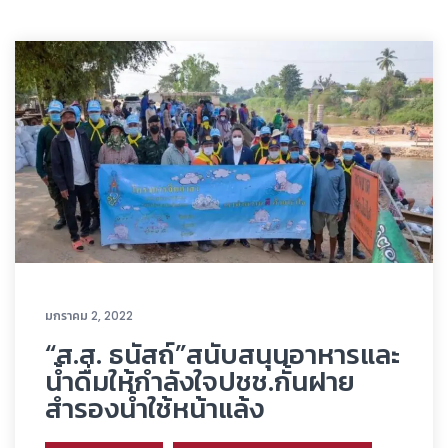
มกราคม 2, 2022
“ส.ส. ธนัสถ์”สนับสนุนอาหารและ
น้ำดื่มให้กำลังใจปชช.กั้นฝาย
สำรองน้ำใช้หน้าแล้ง