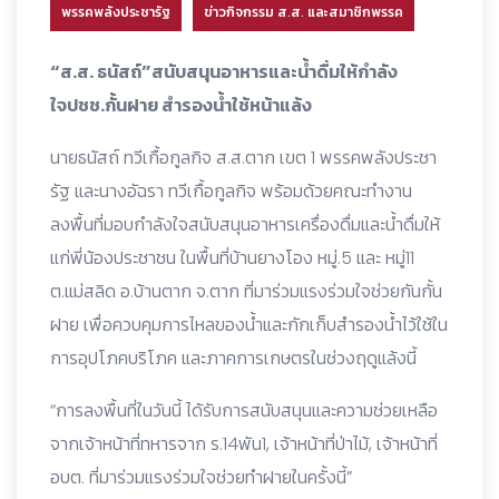
พรรคพลังประชารัฐ
ข่าวกิจกรรม ส.ส. และสมาชิกพรรค
“ส.ส. ธนัสถ์”สนับสนุนอาหารและน้ำดื่มให้กำลัง
ใจปชช.กั้นฝาย สำรองน้ำใช้หน้าแล้ง
นายธนัสถ์ ทวีเกื้อกูลกิจ ส.ส.ตาก เขต 1 พรรคพลังประชา
รัฐ และนางอัฉรา ทวีเกื้อกูลกิจ พร้อมด้วยคณะทำงาน
ลงพื้นที่มอบกำลังใจสนับสนุนอาหารเครื่องดื่มและน้ำดื่มให้
แก่พี่น้องประชาชน ในพื้นที่บ้านยางโอง หมู่.5 และ หมู่11
ต.แม่สลิด อ.บ้านตาก จ.ตาก ที่มาร่วมแรงร่วมใจช่วยกันกั้น
ฝาย เพื่อควบคุมการไหลของน้ำและกักเก็บสำรองน้ำไว้ใช้ใน
การอุปโภคบริโภค และภาคการเกษตรในช่วงฤดูแล้งนี้
“การลงพื้นที่ในวันนี้ ได้รับการสนับสนุนและความช่วยเหลือ
จากเจ้าหน้าที่ทหารจาก ร.14พัน1, เจ้าหน้าที่ป่าไม้, เจ้าหน้าที่
อบต. ที่มาร่วมแรงร่วมใจช่วยทำฝายในครั้งนี้”