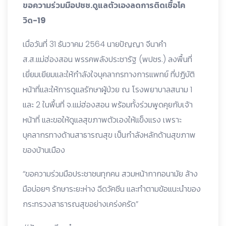
ขอความร่วมมือปชช.ดูแลตัวเองลดการติดเชื้อโค
วิด-19
เมื่อวันที่ 31 ธันวาคม 2564 นายปัญญา จีนาคำ
ส.ส.แม่ฮ่องสอน พรรคพลังประชารัฐ (พปชร.) ลงพื้นที่
เยี่ยมเยียมและให้กำลังใจบุคลากรทางการแพทย์ ที่ปฏิบัติ
หน้าที่และให้การดูแลรักษาผู้ป่วย ณ โรงพยาบาลสนาม 1
และ 2 ในพื้นที่ จ.แม่ฮ่องสอน พร้อมทั้งร่วมพูดคุยกับเจ้า
หน้าที่ และขอให้ดูแลสุขภาพตัวเองให้แข็งแรง เพราะ
บุคลากรทางด้านสาธารณสุข เป็นกำลังหลักด้านสุขภาพ
ของบ้านเมือง
“ขอความร่วมมือประชาชนทุกคน สวมหน้ากากอนามัย ล้าง
มือบ่อยๆ รักษาระยะห่าง ฉีดวัคซีน และทำตามข้อแนะนำของ
กระทรวงสาธารณสุขอย่างเคร่งครัด”