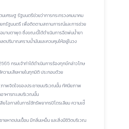
ฐ รัตนเศรษฐ รัฐมนตรีช่วยว่าการกระทรวงคมนาคม
นนายกรัฐมนตรี เพื่อติดตามสถานการณ์และการช่วย
รือมาบตาพุด ซึ่งขณะนี้ได้ดำเนินการฉีดพ่นน้ำยา
ถลดปริมาณคราบน้ำมันและควบคุมให้อยู่ในวง
 2565 กรมเจ้าท่าได้ดำเนินการร้องทุกข์กล่าวโทษ
ช้ความเสียหายในทุกมิติ ประกอบด้วย
ๆ สภาพจิตใจของประชาชนบริเวณน้ัน ทัศนียภาพ
ภคอาหารทะเลบริเวณน้ัน
สียโอกาสในการใช้ทรัพยากรปิโตรเลียม ความเช่ื
ายหาดปนเปื้อน มีกลิ่นเหม็น และสิ่งมีชิวิตบริเวณ