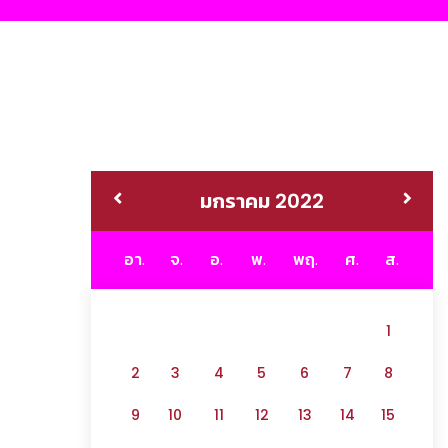
มกราคม 2022
อา.
จ.
อ.
พ.
พฤ.
ศ.
ส.
1
2
3
4
5
6
7
8
9
10
11
12
13
14
15