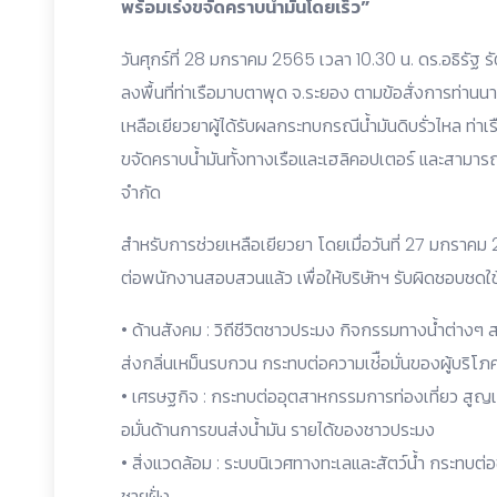
พร้อมเร่งขจัดคราบน้ำมันโดยเร็ว”
วันศุกร์ที่ 28 มกราคม 2565 เวลา 10.30 น. ดร.อธิรั
ลงพื้นที่ท่าเรือมาบตาพุด จ.ระยอง ตามข้อสั่งการท่า
เหลือเยียวยาผู้ได้รับผลกระทบกรณีน้ำมันดิบรั่วไหล ท่าเ
ขจัดคราบน้ำมันทั้งทางเรือและเฮลิคอปเตอร์ และสามาร
จำกัด
สำหรับการช่วยเหลือเยียวยา โดยเมื่อวันที่ 27 มกราคม
ต่อพนักงานสอบสวนแล้ว เพื่อให้บริษัทฯ รับผิดชอบชดใ
• ด้านสังคม : วิถีชีวิตชาวประมง กิจกรรมทางน้ำต่าง
ส่งกลิ่นเหม็นรบกวน กระทบต่อความเช่ือมั่นของผู้บริโ
• เศรษฐกิจ : กระทบต่ออุตสาหกรรมการท่องเที่ยว สูญเ
อมั่นด้านการขนส่งน้ำมัน รายได้ของชาวประมง
• สิ่งแวดล้อม : ระบบนิเวศทางทะเลและสัตว์น้ำ กระทบต่อช
ชายฝั่ง