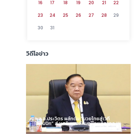
16
17
18
19
20
21
22
23
24
25
26
27
28
29
30
31
วิดีโอข่าว
พล.อ.ประวิตร ผลักดัน “มวยไทยสู่เวที
โอลิมปิก” ส่งเสริมเอกลักษณ์ไทยสู่สากล !!!