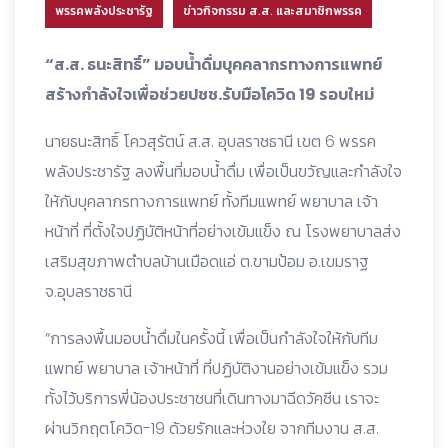
พรรคพลังประชารัฐ
ข่าวกิจกรรม ส.ส. และสมาชิกพรรค
“ส.ส. ธนะสิทธิ์” มอบน้ำดื่มบุคคลากรทางการแพทย์
สร้างกำลังใจเพื่อช่วยปชช.รับมือโควิด 19 รอบใหม่
นายธนะสิทธิ์ โควสุรัตน์ ส.ส. อุบลราชธานี เขต 6 พรรค
พลังประชารัฐ ลงพื้นที่มอบน้ำดื่ม เพื่อเป็นขวัญและกำลังใจ
ให้กับบุคลากรทางการแพทย์ ทั้งทีมแพทย์ พยาบาล เจ้า
หน้าที่ ที่ตั้งใจปฏิบัติหน้าที่อย่างเข้มแข็ง ณ โรงพยาบาลส่ง
เสริมสุขภาพตำบลบ้านเมือดแอ่ ต.ขามป้อม อ.เขมราฐ
จ.อุบลราชธานี
“การลงพื้นมอบน้ำดื่มในครั้งนี้ เพื่อเป็นกำลังใจให้กับทีม
แพทย์ พยาบาล เจ้าหน้าที่ ที่ปฏิบัติงานอย่างเข้มแข็ง รวม
ทั้งไว้บริการพี่น้องประชาชนที่เดินทางมาฉีดวัคซีน เราจะ
ผ่านวิกฤตโควิด-19 ด้วยรักและห่วงใย จากทีมงาน ส.ส.