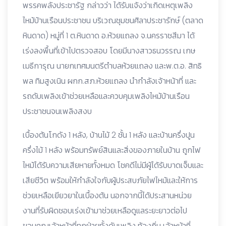
พรรคพลังประชารัฐ กล่าวว่า ได้รับแจ้งว่าเกิดเหตุเพลิง
ไหม้บ้านเรือนประชาชน บริเวณชุมชนศิลาประชารักษ์ (ตลาด
หินดาด) หมู่ที่ 1 ต.หินดาด อ.ห้วยแถลง จ.นครราชสีมา ได้
เร่งลงพื้นที่เข้าไปตรวจสอบ โดยมีนางสาวธนวรรณ เกษ
เมธีการุณ นายกเทศมนตรีตำบลห้วยแถลง และพ.ต.อ. สิทธิ
พล ทิมสูงเนิน ผกก.สภ.ห้วยแถลง นำกำลังเจ้าหน้าที่ และ
รถดับเพลิงเข้าช่วยเหลือและควบคุมเพลิงไหม้บ้านเรือน
ประชาชนจนเพลิงสงบ
เบื้องต้นโกดัง 1 หลัง, บ้านไม้ 2 ชั้น 1 หลัง และบ้านครึ่งปูน
ครึ่งไม้ 1 หลัง พร้อมทรัพย์สินและสิ่งของภายในบ้าน ถูกไฟ
ไหม้ได้รับความเสียหายทั้งหมด โชคดีไม่มีผู้ได้รับบาดเจ็บและ
เสียชีวิต พร้อมให้กำลังใจกับผู้ประสบภัยไฟไหม้และให้การ
ช่วยเหลือเยียวยาในเบื้องต้น นอกจากนี้ได้ประสานหน่วย
งานที่รับผิดชอบเร่งเข้ามาช่วยเหลือดูแลระยะยาวต่อไป
ขอบคุณเจ้าหน้าที่ทุกฝ่ายทั้งดับเพลิง ท้องถิ่น เจ้าหน้าที่