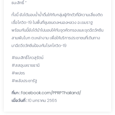
ธนะสิทธิ์ ”
ทั้งนี้ ยังได้มอบน้ำน้ำดื่มให้กับกลุ่มผู้กักตัวที่มีความเสี่ยงติด
เชื้อโควิด-19 ในพื้นที่ชุมชนดงหนองหลวง อ.เขมราฐ
พร้อมกันนี้ยังได้นำไปมอบให้กับจุดคัดกรองและจุดฉีดวัคซีน
สามพันโบก ต.เหล่างาม เพื่อให้บริการประชาชนที่เดินทาง
มาฉีดวีดวัคซีนป้องกันโรคโควิด-19
#ธนะสิทธิ์โควสุรัตน์
#สสอุบลราชธานี
#พปชร
#พลังประชารัฐ
ที่มา :
facebook.com/PPRPThailand/
เมื่อวันที่ :
10 มกราคม 2565