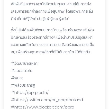
สัมพันธ์ และความสามัคคีภายในชุมชน ควบคู่กับการส่ง
เสริมการออกกำลังกายเพื่อสุขภาพ โดยเฉพาะการเล่น
กีฬาที่ทำให้รู้จักคำว่า รู้แพ้ รู้ชนะ รู้อภัย”
ทั้งนี้ ยังได้ลงพื้นที่พบปะชาวบ้าน พร้อมร่วมพูดคุยรับฟัง
ปัญหาและเรื่องร้องทุกข์ต่างๆ เพื่อนำมาปรับปรุงและหา
แนวทางแก้ไข ในการบรรเทาความเดือดร้อนและความเป็น
อยู่ เพื่อสร้างคุณภาพชีวิตที่ดีให้กับชาวบ้านให้ดียิ่งขึ้น
#วัฒนาช่างเหลา
#สสขอนแก่น
#พปชร
#พลังประชารัฐ
#https://pprp.or.th/
#https://twitter.com/pr_pprpthailand
#https://www.blockdit.com/pprp