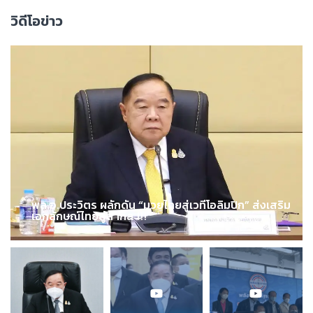
วิดีโอข่าว
พล.อ.ประวิตร ผลักดัน “มวยไทยสู่เวทีโอลิมปิก” ส่งเสริม
เอกลักษณ์ไทยสู่สากล !!!