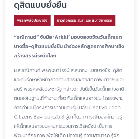
ดุสิตแบบยั่งยืน
พรรคพลังประชารัฐ
ข่าวกิจกรรม ส.ส. และสมาชิกพรรค
“ธณิกานต์” จับมือ ‘Arkki’ มอบของขวัญวันเด็กเขต
บางซื่อ-ดุสิตแบบยั่งยืน นำร่องหลักสูตรการศึกษาเชิง
สร้างสรรค์ระดับโลก
น.ส.ธณิกานต์ พรพงษาโรจน์ ส.ส.กทม. เขตบางซื่อ-ดุสิต
และที่ปรึกษาหัวหน้าภาคด้านสิทธิและสวัสดิภาพเยาวชนและ
สตรี พรรคพลังประชารัฐ กล่าวว่า วันนี้เป็นวันเด็กแห่งชาติ
ตนเองในฐานะที่ทำงานเกี่ยวกับเด็กและเยาวชน โดยเฉพาะ
การดำเนินโครงการเยาวชนคนรุ่นเปลี่ยน: Active Tech
Citizens ซึ่งผ่านมาแล้ว 3 รุ่น เห็นว่า การเพิ่มองค์ความรู้
ให้เด็กและเยาวชนผ่านกระบวนการเวิร์คช้อป เป็นการ
พัฒนาศักยภาพเพื่อให้เด็ก มีความรู้ ความสามารถ รู้จัก