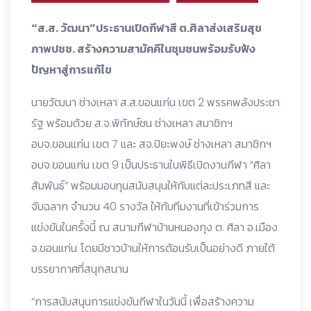
“ส.ส. วัฒนา”ประธานเปิดกีฬาสี ต.ศิลาส่งเสริมสุข
ภาพปชช. สร้างความสามัคคีในชุมชนพร้อมรับฟัง
ปัญหาสู่การแก้ไข
นายวัฒนา ช่างเหลา ส.ส.ขอนแก่น เขต 2 พรรคพลังประชา
รัฐ พร้อมด้วย ส.จ.พิทักษ์ชน ช่างเหลา สมาชิกฯ
อบจ.ขอนแก่น เขต 7 และ สจ.ปิยะพงษ์ ช่างเหลา สมาชิกฯ
อบจ.ขอนแก่น เขต 9 เป็นประธานในพิธีเปิดงานกีฬา “ศิลา
สัมพันธ์” พร้อมมอบทุนสนับสนุนให้กับแต่ละประเภทสี และ
จับฉลาก จำนวน 40 รางวัล ให้กับทีมงานที่เข้าร่วมการ
แข่งขันในครั้งนี้ ณ สนามกีฬาบ้านหนองกุง ต. ศิลา อ.เมือง
จ.ขอนแก่น โดยมีชาวบ้านให้การต้อนรับเป็นอย่างดี ภายใต้
บรรยากาศที่สนุกสนาน
“การสนับสนุนการแข่งขันกีฬาในวันนี้ เพื่อสร้างความ