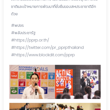
ชาติและเป้าหมายการพัฒนาที่ยั่งยืนของสหประชาชาติอีก
ด้วย
#พปชร
#พลังประชารัฐ
#https://pprp.or.th/
#https://twitter.com/pr_pprpthailand
#https://www.blockdit.com/pprp