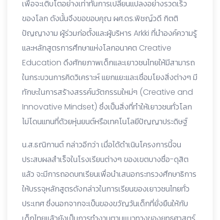
เพื่อจะเติบโตอย่างเท่าทันการเปลี่ยนแปลงอย่างรวดเร็ว
ของโลก ดังนั้นจึงขอขอบคุณ ผศ.ดร.พิชญ์วดี กิตติ
ปัญญางาม ผู้ร่วมก่อตั้งและผู้บริหาร Arkki ที่นำองค์ความรู้
และหลักสูตรการศึกษาแห่งโลกอนาคต Creative
Education ดึงศักยภาพเด็กและเยาวชนไทยให้มีสามารถ
ในกระบวนการคิดวิเคราะห์ แยกแยะและเชื่อมโยงสิ่งต่างๆ มี
ทักษะในการสร้างสรรค์นวัตกรรมใหม่ๆ (Creative and
Innovative Mindset) ซึ่งเป็นสิ่งที่ทำให้เยาวชนทั่วโลก
ไม่โดนแทนที่ด้วยหุ่นยนต์หรือเทคโนโลยีปัญญาประดิษฐ์
น.ส.ธณิกานต์ กล่าวอีกว่า เมื่อได้ดำเนินโครงการนี้จน
ประสบผลสำเร็จในโรงเรียนต่างๆ ของเขตบางซื่อ-ดุสิต
แล้ว จะมีการถอดบทเรียนเพื่อนำเสนอกระทรวงศึกษาธิการ
ให้บรรจุหลักสูตรดังกล่าวในการเรียนของเยาวชนไทยทั่ว
ประเทศ ซึ่งนอกจากจะเป็นของขวัญวันเด็กที่ยั่งยืนให้กับ
เด็กไทยแล้วยังเป็นการทำงานตามแนวทางของยุทธศาสตร์