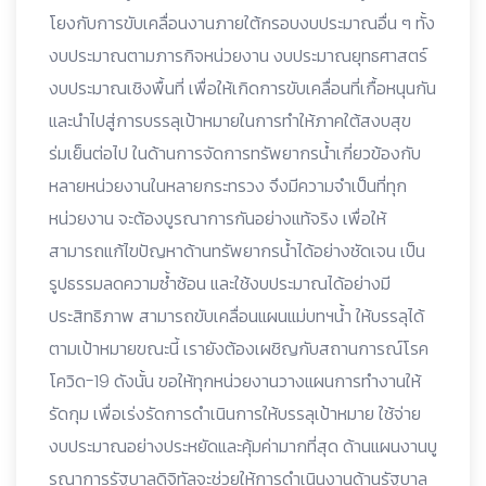
โยงกับการขับเคลื่อนงานภายใต้กรอบงบประมาณอื่น ๆ ทั้ง
งบประมาณตามภารกิจหน่วยงาน งบประมาณยุทธศาสตร์
งบประมาณเชิงพื้นที่ เพื่อให้เกิดการขับเคลื่อนที่เกื้อหนุนกัน
และนำไปสู่การบรรลุเป้าหมายในการทำให้ภาคใต้สงบสุข
ร่มเย็นต่อไป ในด้านการจัดการทรัพยากรน้ำเกี่ยวข้องกับ
หลายหน่วยงานในหลายกระทรวง จึงมีความจำเป็นที่ทุก
หน่วยงาน จะต้องบูรณาการกันอย่างแท้จริง เพื่อให้
สามารถแก้ไขปัญหาด้านทรัพยากรน้ำได้อย่างชัดเจน เป็น
รูปธรรมลดความซ้ำซ้อน และใช้งบประมาณได้อย่างมี
ประสิทธิภาพ สามารถขับเคลื่อนแผนแม่บทฯน้ำ ให้บรรลุได้
ตามเป้าหมายขณะนี้ เรายังต้องเผชิญกับสถานการณ์โรค
โควิด-19 ดังนั้น ขอให้ทุกหน่วยงานวางแผนการทำงานให้
รัดกุม เพื่อเร่งรัดการดำเนินการให้บรรลุเป้าหมาย ใช้จ่าย
งบประมาณอย่างประหยัดและคุ้มค่ามากที่สุด ด้านแผนงานบู
รณาการรัฐบาลดิจิทัลจะช่วยให้การดำเนินงานด้านรัฐบาล