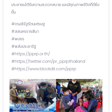
ประชาชนได้รับความสะดวกสบาย และมีคุณภาพชีวิตที่ดียิ่ง
ขึ้น
#ดรอธิรัฐรัตนเศรษฐ
#สสนครราชสีมา
#พปชร
#พลังประชารัฐ
#https://pprp.or.th/
#https://twitter.com/pr_pprpthailand
#https://www.blockdit.com/pprp