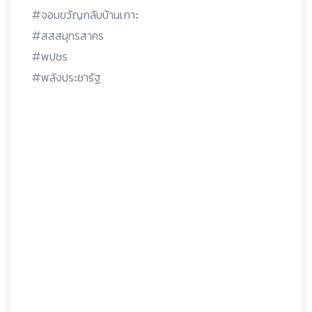
#จอมขวัญกลับบ้านเกาะ
#สสสมุทรสาคร
#พปชร
#พลังประชารัฐ