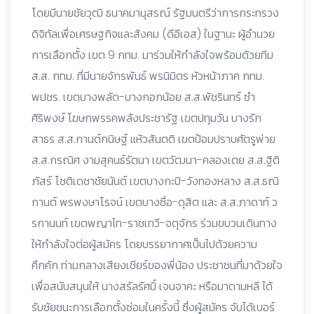
โดยมีนายชัยวุฒิ ธนาคมานุสรณ์ รัฐมนตรีว่าการกระทรวง
ดิจิทัลเพื่อเศรษฐกิจและสังคม (ดีอีเอส) ในฐานะ ผู้อำนวย
การเลือกตั้ง เขต 9 กทม. มาร่วมให้กำลังใจพร้อมด้วยทีม
ส.ส. กทม. ที่มีนายจักรพันธ์ พรนิมิตร หัวหน้าภาค กทม.
พปชร. เขตบางพลัด-บางกอกน้อย ส.ส.พัชรินทร์ ซำ
ศิริพงษ์ โฆษกพรรคพลังประชารัฐ เขตปทุมวัน บางรัก
สาธร ส.ส.กานต์กนิษฐ์ แห้วสันตติ เขตป้อมปราบศัตรูพ่าย
ส.ส.กรณิศ งามสุคนธ์รัตนา เขตวัฒนา-คลองเตย ส.ส.ฐิติ
ภัสร์ โชติเดชาชัยนันต์ เขตบางกะปิ-วังทองหลาง ส.ส.ธณิ
กานต์ พรพงษาโรจน์ เขตบางซื่อ-ดุสิต และ ส.ส.ภาดาท์ ว
รกานนท์ เขตพญาไท-ราชเทวี-จตุจักร ร่วมขบวนเดินทาง
ให้กำลังใจต่อผู้สมัคร โดยบรรยากาศเป็นไปด้วยความ
คึกคัก ท่ามกลางเสียงเชียร์ของพี่น้อง ประชาชนที่มาด้วยใจ
เพื่อสนับสนุนให้ นางสรัลรัศมิ์ เจนจาคะ หรือมาดามหลี ได้
รับชัยชนะการเลือกตั้งซ่อมในครั้งนี้ ซึ่งผู้สมัคร จับได้เบอร์