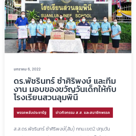
มกราคม 6, 2022
ดร.พัชรินทร์ ซำศิริพงษ์ และทีม
งาน มอบของขวัญวันเด็กให้กับ
โรงเรียนสวนลุมพินี
พรรคพลังประชารัฐ
ข่าวกิจกรรม ส.ส. และสมาชิกพรรค
ส.ส.ดร.พัชรินทร์ ซำศิริพงษ์(ส้ม) กทม.เขต2 ปทุมวัน