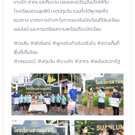
บางรัก สาทร และทีมงาน มอบของขวัญวันเด็กให้กับ
โรงเรียนสวนลุมพินี เขตปทุมวัน รวมทั้งได้พูดคุยถึง
แนวทาง มาตรการต่างๆ ในการรองรับนักเรียนที่ต้องเรียน
ออนไลน์ และการเตรียมความพร้อมที่จะเปิดเรียน
#ดรส้ม #พัชรินทร์ #พูดจริงทำจริงจริงใจ #สภาเต็มที่
พื้นที่เต็มร้อย
#กทมเขต2 #ปทุมวัน #บางรัก #สาทร #พลังประชารัฐ