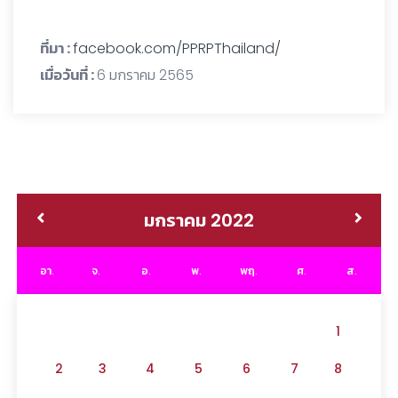
ที่มา :
facebook.com/PPRPThailand/
เมื่อวันที่ :
6 มกราคม 2565
มกราคม 2022
อา.
จ.
อ.
พ.
พฤ.
ศ.
ส.
1
2
3
4
5
6
7
8