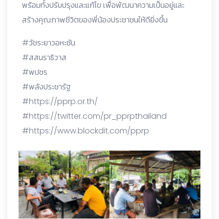
พร้อมทั้งปรับปรุงและแก้ไข เพื่อพัฒนาความเป็นอยู่และ
สร้างคุณภาพชีวิตของพี่น้องประชาชนให้ดียิ่งขึ้น
#วัชระยาวอหะซัน
#สสนราธิวาส
#พปชร
#พลังประชารัฐ
#https://pprp.or.th/
#https://twitter.com/pr_pprpthailand
#https://www.blockdit.com/pprp