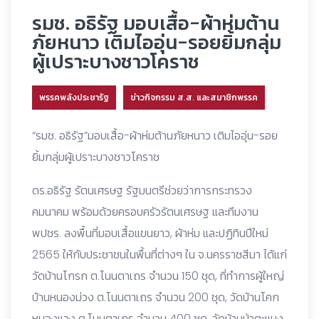
รมช. อธิรัฐ มอบเสื้อ-ผ้าห่มต้าน
ภัยหนาว เติมไออุ่น-รอยยิ้มกลุ่ม
ผู้เปราะบางชาวโคราช
พรรคพลังประชารัฐ
ข่าวกิจกรรม ส.ส. และสมาชิกพรรค
“รมช. อธิรัฐ”มอบเสื้อ-ผ้าห่มต้านภัยหนาว เติมไออุ่น-รอย
ยิ้มกลุ่มผู้เปราะบางชาวโคราช
ดร.อธิรัฐ รัตนเศรษฐ รัฐมนตรีช่วยว่าการกระทรวง
คมนาคม พร้อมด้วยครอบครัวรัตนเศรษฐ และทีมงาน
พปชร. ลงพื้นที่มอบเสื้อแขนยาว, ผ้าห่ม และปฏิทินปีใหม่
2565 ให้กับประชาชนในพื้นที่ต่างๆ ใน จ.นครราชสีมา ได้แก่
วัดบ้านโกรก ต.โนนตาเถร จำนวน 150 ชุด, ที่ทำการผู้ใหญ่
บ้านหนองม่วง ต.โนนตาเถร จำนวน 200 ชุด, วัดบ้านโคก
หนองแวง ต.โนนตาเถร จำนวน 400 ชุด, วัดบ้านป่าตะแบง