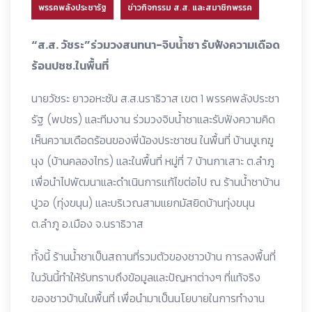
พรรคพลังประชารัฐ
ข่าวกิจกรรม ส.ส. และสมาชิกพรรค
“ส.ส. วัชระ”ร่วมวงสนทนา-จิบน้ำชา รับฟังความเดือด
ร้อนปชช.ในพื้นที่
นายวัชระ ยาวอหะซัน ส.ส.นราธิวาส เขต 1 พรรคพลังประชา
รัฐ (พปชร) และทีมงาน ร่วมวงจิบน้ำชาและรับฟังความคิด
เห็นความเดือดร้อนของพี่น้องประชาชน ในพื้นที่ บ้านบูเกฆู
นุง (บ้านคลองไทร) และในพื้นที่ หมู่ที่ 7 บ้านกาเสาะ ต.ลำภู
เพื่อนำไปพัฒนาและดำเนินการแก้ไขต่อไป ณ ร้านน้ำชาบ้าน
ปูวอ (ทุ่งขนุน) และบริเวณสามแยกมัสยิดบ้านทุ่งขนุน
ต.ลำภู อ.เมือง จ.นราธิวาส
ทั้งนี้ ร้านน้ำชาเป็นสถานที่รวมตัวของชาวบ้าน การลงพื้นที่
ในวันนี้ทำให้รับทราบถึงข้อมูลและปัญหาต่างๆ ที่แท้จริง
ของชาวบ้านในพื้นที่ เพื่อนำมาเป็นนโยบายในการทำงาน