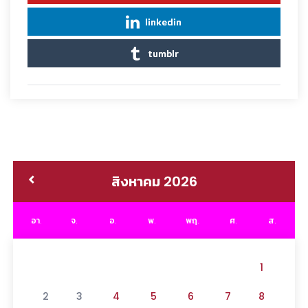
linkedin
tumblr
สิงหาคม 2026
อา.
จ.
อ.
พ.
พฤ.
ศ.
ส.
1
2
3
4
5
6
7
8