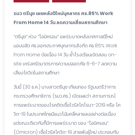
รมว ตรีนุช เผยหลังปีใหม่บุคลากร ศธ.85% Work
From Home 14 วัน ลดความเสี่ยงสถานศึกษา
“ตรีนุช” ห่วง “โอมิครอน” แพร่ระบาดหลังเทศกาลปีใหม่
มอบปลัด ศธ.ออกประกาศบุคลากรสังกัด ศธ.85% Work
From Home ต่อเนื่อง 14 วัน ย้ำโรงเรียนเปิดสอน on-
site เคร่งครัดมาตรการความปลอดภัย 6-6-7 ลดความ
เสี่ยงโควิดในสถานศึกษา
วันนี้ (30 ธ.ค.) นางสาวตรีนุช เทียนทอง รัฐมนตรีว่าการ
กระทรวงศึกษาธิการ (รมว.ศธ.) เปิดเผยว่า สถานการณ์
การแพร่ระบาดของโรคติดเชื้อไวรัสโคโรนา-2019 หรือ โค
วิด-19 ในประเทศไทยมีแนวโน้มคลี่คลายลงอย่างต่อเนื่อง
แต่ขณะเดียวกันก็มีการแพร่ระบาด ของ “โอมิครอน”
(Omicron) เชื้อไวรัสโควิด-19 สายพันธุ์ใหม่ ประกอบกับ