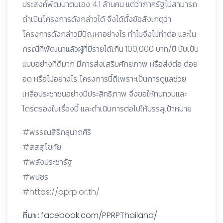
ประสงค์พัฒนาตนเอง 4.1 ล้านคน แต่ว่าภาครัฐไม่สามารถ
ดำเนินโครงการดังกล่าวได้ จึงได้ตั้งข้อสังเกตุว่า
โครงการดังกล่าวมีปัญหาอย่างไร ทำไมจึงไม่ทำต่อ และใน
กรณีที่พัฒนาแล้วผู้ที่มีรายได้เกิน 100,000 บาท/ปี นับเป็น
แบบอย่างที่ดีมาก มีการส่งเสริมศักยภาพ หรือส่งต่อ ต่อย
อด หรือไม่อย่างไร โครงการนี้ดีเพราะเป็นการดูแลช่วย
เหลือประชาชนอย่างมีประสิทธิภาพ จึงขอให้ทบทวนและ
ไตร่ตรองในเรื่องนี้ และดำเนินการต่อไปให้บรรลุเป้าหมาย
#พรรณสิริกลุนาถศิริ
#สสสุโขทัย
#พลังประชารัฐ
#พปชร
#https://pprp.or.th/
ที่มา :
facebook.com/PPRPThailand/