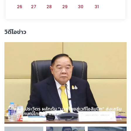
26
27
28
29
30
31
วิดีโอข่าว
พล.อ.ประวิตร ผลักดัน “มวยไทยสู่เวทีโอลิมปิก” ส่งเสริม
เอกลักษณ์ไทยสู่สากล !!!