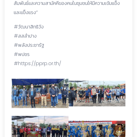
สัมพันธ์และความสามัคคีของคนในชุมชนให้มีความเข้มแข็ง
และแข็งแรง”
#วัฒนาสิทธิวัง
#สสลำปาง
#พลังประชารัฐ
#พปชร
#https://pprp.or.th/