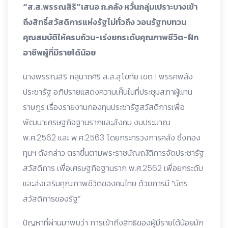
“ส.ส.พรรณสิริ”เสนอ ก.คลัง หวั่นกลุ่มเปราะบางเข้า
ถึงสิทธิ์สวัสดิการแห่งรัฐไม่ทั่วถึง วอนรัฐทบทวน
คุณสมบัติให้ครบถ้วน-เร่งยกระดับคุณภาพชีวิต-ฝึก
อาชีพผู้ที่มีรายได้น้อย
นางพรรณสิริ กลุนาถศิริ ส.ส.สุโขทัย เขต 1 พรรคพลัง
ประชารัฐ อภิปรายแสดงความเห็นในที่ประชุมสภาผู้แทน
ราษฎร เรื่องรายงานกองทุนประชารัฐสวัสดิการเพื่อ
พัฒนาเศรษฐกิจฐานรากและสังคม งบประมาณ
พ.ศ.2562 และ พ.ศ.2563 โดยกระทรวงการคลัง ซึ่งกอง
ทุนฯ ดังกล่าว ตราขึ้นตามพระราชบัญญัติการจัดประชารัฐ
สวัสดิการ เพื่อเศรษฐกิจฐานราก พ.ศ.2562 เพื่อยกระดับ
และส่งเสริมคุณภาพชีวิตของคนไทย ด้วยการมี “บัตร
สวัสดิการของรัฐ”
ปัญหาที่ผ่านมาพบว่า การเข้าถึงสิทธิของผู้มีรายได้น้อยมัก