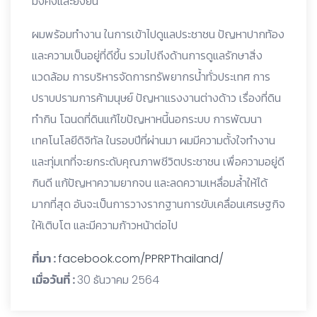
มั่งคั่งและยั่งยืน
ผมพร้อมทำงาน ในการเข้าไปดูแลประชาชน ปัญหาปากท้อง
และความเป็นอยู่ที่ดีขึ้น รวมไปถีงด้านการดูแลรักษาสิ่ง
แวดล้อม การบริหารจัดการทรัพยากรน้ำทั่วประเทศ การ
ปราบปรามการค้ามนุษย์ ปัญหาแรงงานต่างด้าว เรื่องที่ดิน
ทำกิน โฉนดที่ดินแก้ไขปัญหาหนี้นอกระบบ การพัฒนา
เทคโนโลยีดิจิทัล ในรอบปีที่ผ่านมา ผมมีความตั้งใจทำงาน
และทุ่มเทที่จะยกระดับคุณภาพชีวิตประชาชน เพื่อความอยู่ดี
กินดี แก้ปัญหาความยากจน และลดความเหลื่อมล้ำให้ได้
มากที่สุด อันจะเป็นการวางรากฐานการขับเคลื่อนเศรษฐกิจ
ให้เติบโต และมีความก้าวหน้าต่อไป
ที่มา :
facebook.com/PPRPThailand/
เมื่อวันที่ :
30 ธันวาคม 2564