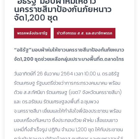
“อธิรัฐ”มอบผ้าห่มให้ชาว
นครราชสีมาป้องกันภัยหนาว
จัด1,200 ชุด
พรรคพลังประชารัฐ
ข่าวกิจกรรม ส.ส. และสมาชิกพรรค
“อธิรัฐ”มอบผ้าห่มให้ชาวนครราชสีมาป้องกันภัยหนาว
จัด1,200 ชุดช่วยเหลือกลุ่มเปราะบางพื้นที่ต.ตลาดไทร
วันอาทิตย์ที่ 26 ธันวาคม 2564 เวลา 10.00 น. ดร.อธิรัฐ
รัตนเศรษฐ รัฐมนตรีช่วยว่าการกระทรวงคมนาคม พร้อม
ด้วย ส.ส.ทัศนียา รัตนเศรษฐ (เขต7 จังหวัดนครราชสีมา)
และ ดร.อรัชมน รัตนเศรษฐลงพื้นที่ อ.ชุมพวง
จ.นครราชสีมา เยี่ยมและให้กำลังใจพี่น้องประชาชน พร้อม
มอบเครื่องกันหนาว ซึ่งประกอบด้วย ผ้าห่ม เสื้อแขนยาว
บะหมี่กึ่งสำเร็จรูป ปฏิทิน จำนวน 1,200 ชุด ให้กับประชาชน
กลุ่มผู้เปราะบาง ผู้ด้อยโอกาส คนพิการ และคนชราสวมใส่