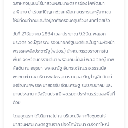
วิสาหกิจชุมชนไร่นาสวนผสมเกษตรกรช่องโคพัฒนา
อ.พิมาย ย้ำเร่งแก้ปัญหาช่วยเหลือเกษตรกรและผู้ยากจน
ให้มีที่ดินทำกินและที่อยู่อาศัยครอบคลุมทั่วประเทศโดยเร็ว
วันที่ 27ธันวาคม 2564 เวลาประมาณ 9.30น. พลเอก
ประวิตร วงษ์สุวรรณ รองนายกรัฐมนตรีและในฐานะหัวหน้า
พรรรคพลังประชารัฐ(พปชร.) นำคณะตรวจราชการใน
พื้นที่ จังหวัดนครราชสีมา พร้อมกันนี้ยังมี พล.อ.วิชญ์ เทพ
หัสติน ณ อยุธยา ,พล.อ.ณัฐ อินทรเจริญ,ร.อ.ธรรมนัส
พรหมเผ่า เลขาธิการพปชร.,ศ.ดร.นฤมล ภิญโญสินวัฒน์
เหรัญญิกพรรค นายอธิรัช รัตนเศรษฐ รมช.คมนาคม และ
นายประสาน หวังรัตนปราณี ผช.รมต.ประจำนร.ร่วมลงพื้นที่
ด้วย
โดยจุดแรก ได้เดินทางไป ณ บริเวณวิสาหกิจชุมชนไร่
นาสวนผสมเกษตรฐานราก ช่องโคพัฒนา ต.รังกาใหญ่