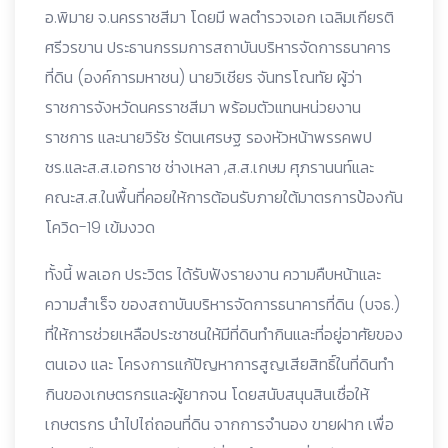
อ.พิมาย จ.นครราชสีมา โดยมี พลตำรวจเอก เฉลิมเกียรติ
ศรีวรขาน ประธานกรรมการสถาบันบริหารจัดการธนาคาร
ที่ดิน (องค์การมหาชน) นายวิเชียร จันทรโณทัย ผู้ว่า
ราชการจังหวัดนครราชสีมา พร้อมตัวแทนหน่วยงาน
ราชการ และนายวิรัช รัตนเศรษฐ รองหัวหน้าพรรคพป
ชร.และส.ส.เอกราช ช่างเหลา ,ส.ส.เกษม ศุภรานนท์และ
คณะส.ส.ในพื้นที่คอยให้การต้อนรับภายใต้มาตรการป้องกัน
โควิด-19 เข้มงวด
ทั้งนี้ พลเอก ประวิตร ได้รับฟังรายงาน ความคืบหน้าและ
ความสำเร็จ ของสถาบันบริหารจัดการธนาคารที่ดิน (บจธ.)
ที่ให้การช่วยเหลือประชาชนให้มีที่ดินทำกินและที่อยู่อาศัยของ
ตนเอง และ โครงการแก้ปัญหาการสูญเสียสิทธิ์ในที่ดินทำ
กินของเกษตรกรและผู้ยากจน โดยสนับสนุนสินเชื่อให้
เกษตรกร นำไปไถ่ถอนที่ดิน จากการจำนอง ขายฝาก เพื่อ