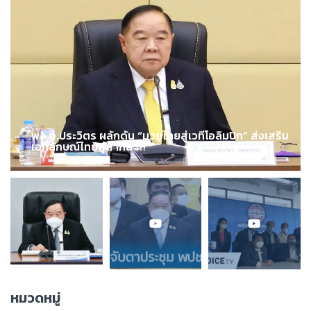
พล.อ.ประวิตร ผลักดัน “มวยไทยสู่เวทีโอลิมปิก” ส่งเสริม
เอกลักษณ์ไทยสู่สากล !!!
หมวดหมู่