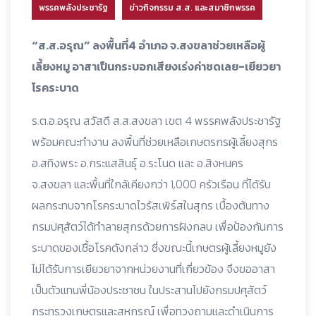
พรรคพลังประชารัฐ
ข่าวกิจกรรม ส.ส. และสมาชิกพรรค
“ส.ส.อรุณ” ลงพื้นที่4 อำเภอ จ.สงขลาช่วยเหลือผู้
เลี้ยงหมู อาสาเป็นกระบอกเสียงเร่งค่าชดเลย-เยียวยา
โรคระบาด
ร.ต.อ.อรุณ สวัสดี ส.ส.สงขลา เขต 4 พรรคพลังประชารัฐ
พร้อมคณะทำงาน ลงพื้นที่ช่วยเหลือเกษตรกรผู้เลี้ยงสุกร
อ.สทิงพระ อ.กระแสสินธุ์ อ.ระโนด และ อ.สิงหนคร
จ.สงขลา และพื้นที่ใกล้เคียงกว่า 1,000 ครัวเรือน ที่ได้รับ
ผลกระทบจากโรคระบาดไวรัสเพิร์สในสุกร เบื้องต้นทาง
กรมปศุสัตว์ได้ทำลายสุกรด้วยการฝังกลบ เพื่อป้องกันการ
ระบาดของเชื้อโรคดังกล่าว ซึ่งขณะนี้เกษตรผู้เลี้ยงหมูยัง
ไม่ได้รับการเยียวยาจากหน่วยงานที่เกี่ยวข้อง จึงขออาสา
เป็นตัวแทนพี่น้องประชาชน ในประสานไปยังกรมปศุสัตว์
กระทรวงเกษตรและสหกรณ์ เพื่อทวงถามและดำเนินการ