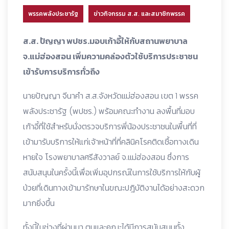
พรรคพลังประชารัฐ
ข่าวกิจกรรม ส.ส. และสมาชิกพรรค
ส.ส. ปัญญา พปชร.มอบเก้าอี้ให้กับสถานพยาบาล
จ.แม่ฮ่องสอน เพิ่มความคล่องตัวใช้บริการประชาชน
เข้ารับการบริการทั่วถึง
นายปัญญา จีนาคำ ส.ส.จังหวัดแม่ฮ่องสอน เขต 1 พรรค
พลังประชารัฐ (พปชร.) พร้อมคณะทำงาน ลงพื้นที่มอบ
เก้าอี้ที่ใช้สำหรับนั่งตรวจบริการพี่น้องประชาชนในพื้นที่ที่
เข้ามารับบริการให้แก่เจ้าหน้าที่ที่คลินิคโรคติดเชื้อทางเดิน
หายใจ โรงพยาบาลศรีสังวาลย์ จ.แม่ฮ่องสอน ซึ่งการ
สนับสนุนในครั้งนี้เพื่อเพิ่มอุปกรณ์ในการใช้บริการให้กับผู้
ป่วยที่เดินทางเข้ามารักษาในขณะปฎิบัติงานได้อย่างสะดวก
มากยิ่งขึ้น
ทั้งนี้ในช่วงที่ผ่านมา ตนและคณะได้มีการสนับสนุนทั้ง