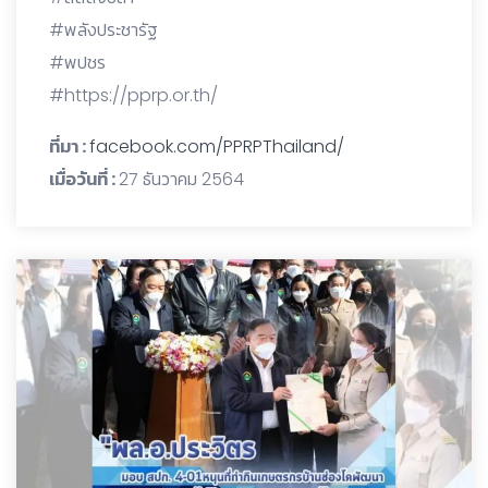
#พลังประชารัฐ
#พปชร
#https://pprp.or.th/
ที่มา :
facebook.com/PPRPThailand/
เมื่อวันที่ :
27 ธันวาคม 2564