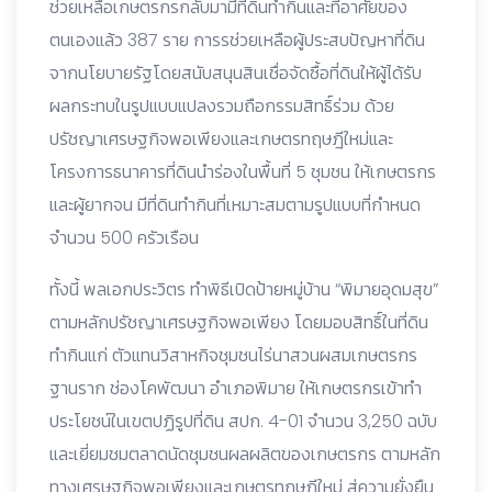
ช่วยเหลือเกษตรกรกลับมามีที่ดินทำกินและที่อาศัยของ
ตนเองแล้ว 387 ราย การรช่วยเหลือผู้ประสบปัญหาที่ดิน
จากนโยบายรัฐโดยสนับสนุนสินเชื่อจัดซื้อที่ดินให้ผู้ได้รับ
ผลกระทบในรูปแบบแปลงรวมถือกรรมสิทธิ์ร่วม ด้วย
ปรัชญาเศรษฐกิจพอเพียงและเกษตรทฤษฎีใหม่และ
โครงการธนาคารที่ดินนำร่องในพื้นที่ 5 ชุมชน ให้เกษตรกร
และผู้ยากจน มีที่ดินทำกินที่เหมาะสมตามรูปแบบที่กำหนด
จำนวน 500 ครัวเรือน
ทั้งนี้ พลเอกประวิตร ทำพิธีเปิดป้ายหมู่บ้าน “พิมายอุดมสุข”
ตามหลักปรัชญาเศรษฐกิจพอเพียง โดยมอบสิทธิ์ในที่ดิน
ทำกินแก่ ตัวแทนวิสาหกิจชุมชนไร่นาสวนผสมเกษตรกร
ฐานราก ช่องโคพัฒนา อำเภอพิมาย ให้เกษตรกรเข้าทำ
ประโยชน์ในเขตปฏิรูปที่ดิน สปก. 4-01 จำนวน 3,250 ฉบับ
และเยี่ยมชมตลาดนัดชุมชนผลผลิตของเกษตรกร ตามหลัก
ทางเศรษฐกิจพอเพียงและเกษตรทฤษฎีใหม่ สู่ความยั่งยืน