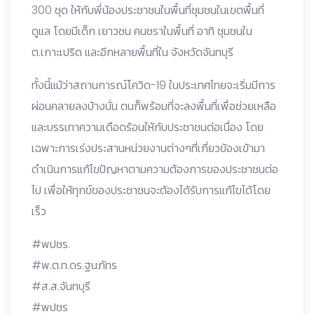
300 ชุด ให้กับพี่น้องประชาชนในพื้นที่ชุมชนในเขตพื้นที่
ดูแล โดยมีเด็ก เยาวชน คนชราในพื้นที่ อาทิ ชุมชนใน
ต.เกาะเปริด และอีกหลายพื้นที่ใน จังหวัดจันทบุรี
ทั้งนี้แม้ว่าสถานการณ์โควิด-19 ในประเทศไทยจะเริ่มมีการ
ผ่อนคลายลงบ้างนั่น ตนก็พร้อมที่จะลงพื้นที่เพื่อช่วยเหลือ
และบรรเทาความเดือดร้อนให้กับประชาชนต่อเนื่อง โดย
เฉพาะการเร่งประสานหน่วยงานต่างๆที่เกี่ยวข้องเข้ามา
ดำเนินการแก้ไขปัญหาตามความต้องการของประชาชนต่อ
ไป เพื่อให้ทุกข์ของประชาชนจะต้องได้รับการแก้ไขได้โดย
เร็ว
#พปชร.
#พ.ต.ท.ดร.ฐนภัทร
#ส.ส.จันทบุรี
#พปชร