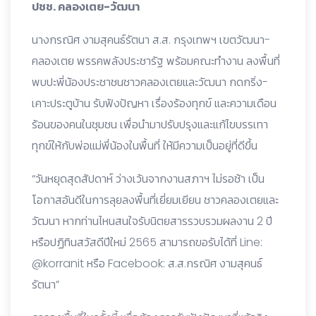
ปชช. คลองเตย-วัฒนา
นางกรณิศ งามสุคนธ์รัตนา ส.ส. กรุงเทพฯ เขตวัฒนา-
คลองเตย พรรคพลังประชารัฐ พร้อมคณะทำงาน ลงพื้นที่
พบปะพี่น้องประชาชนชาวคลองเตยและวัฒนา กดกริ่ง-
เคาะประตูบ้าน รับฟังปัญหา เรื่องร้องทุกข์ และความเดือน
ร้อนของคนในชุมชน เพื่อนำมาปรับปรุงและแก้ไขบรรเทา
ทุกข์ให้กับพ่อแม่พี่น้องในพื้นที่ ให้มีความเป็นอยู่ที่ดีขึ้น
“วันหยุดสุดสัปดาห์ ว่างเว้นจากงานสภาฯ ไม่รอช้า เป็น
โอกาสอันดีในการลุยลงพื้นที่เยี่ยมเยียน ชาวคลองเตยและ
วัฒนา หากท่านไหนสนใจรับนิตยสารรวบรวมผลงาน 2 ปี
หรือปฏิทินสวัสดีปีใหม่ 2565 สามารถขอรับได้ที่ Line:
@korranit หรือ Facebook: ส.ส.กรณิศ งามสุคนธ์
รัตนา”