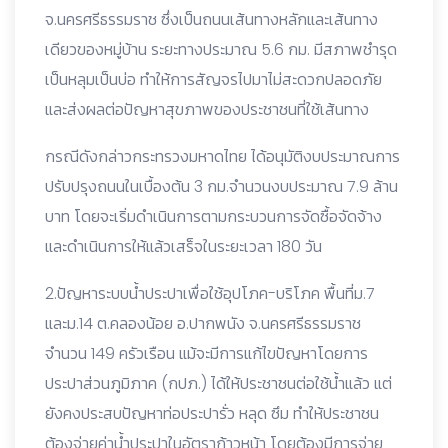
จ.นครศรีธรรมราช ซึ่งเป็นถนนเส้นทางหลักและเส้นทาง
เดียวของหมู่บ้าน ระยะทางประมาณ 5.6 กม. มีสภาพชำรุด
เป็นหลุมเป็นบ่อ ทำให้การสัญจรไปมาไม่สะดวกปลอดภัย
และส่งผลต่อปัญหาสุขภาพของประชาชนที่ใช้เส้นทาง
กรณีดังกล่าวกระทรวงมหาดไทย ได้อนุมัติงบประมาณการ
ปรับปรุงถนนในเบื้องต้น 3 กม.จำนวนงบประมาณ 7.9 ล้าน
บาท โดยจะเริ่มดำเนินการตามกระบวนการจัดซื้อจัดจ้าง
และดำเนินการให้แล้วเสร็จในระยะเวลา 180 วัน
2.ปัญหาระบบน้ำประปาเพื่อใช้อุปโภค-บริโภค พื้นที่ม.7
และม.14 ต.คลองน้อย อ.ปากพนัง จ.นครศรีธรรมราช
จำนวน 149 ครัวเรือน แม้จะมีการแก้ไขปัญหาโดยการ
ประปาส่วนภูมิภาค (กปภ.) ได้ให้ประชาชนต่อใช้น้ำแล้ว แต่
ยังคงประสบปัญหาท่อประปารั่ว หลุด ซึม ทำให้ประชาชน
ต้องจ่ายค่าน้ำประปาในอัตราก้าวหน้า โดยต้องมีการจ่าย