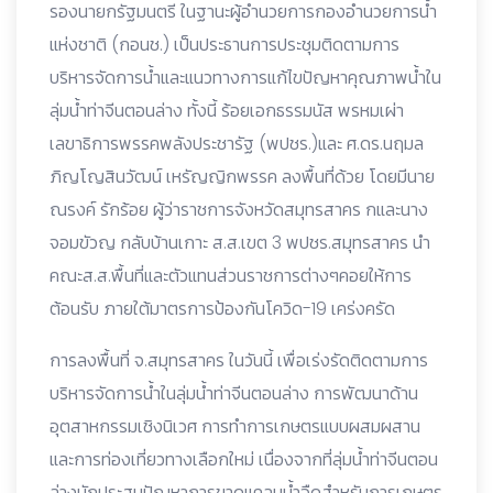
รองนายกรัฐมนตรี ในฐานะผู้อำนวยการกองอำนวยการน้ำ
แห่งชาติ (กอนช.) เป็นประธานการประชุมติดตามการ
บริหารจัดการน้ำและแนวทางการแก้ไขปัญหาคุณภาพน้ำใน
ลุ่มน้ำท่าจีนตอนล่าง ทั้งนี้ ร้อยเอกธรรมนัส พรหมเผ่า
เลขาธิการพรรคพลังประชารัฐ (พปชร.)และ ศ.ดร.นฤมล
ภิญโญสินวัฒน์ เหรัญญิกพรรค ลงพื้นที่ด้วย โดยมีนาย
ณรงค์ รักร้อย ผู้ว่าราชการจังหวัดสมุทรสาคร กและนาง
จอมขัวญ กลับบ้านเกาะ ส.ส.เขต 3 พปชร.สมุทรสาคร นำ
คณะส.ส.พื้นที่และตัวแทนส่วนราชการต่างๆคอยให้การ
ต้อนรับ ภายใต้มาตรการป้องกันโควิด-19 เคร่งครัด
การลงพื้นที่ จ.สมุทรสาคร ในวันนี้ เพื่อเร่งรัดติดตามการ
บริหารจัดการน้ำในลุ่มน้ำท่าจีนตอนล่าง การพัฒนาด้าน
อุตสาหกรรมเชิงนิเวศ การทำการเกษตรแบบผสมผสาน
และการท่องเที่ยวทางเลือกใหม่ เนื่องจากที่ลุ่มน้ำท่าจีนตอน
ล่างมักประสบปัญหาการขาดแคลนน้ำจืดสำหรับการเกษตร