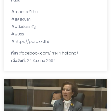
ที่ดีขึ้น
#ศาสตราศรีปาน
#สสสงขลา
#พลังประชารัฐ
#พปชร
#https://pprp.or.th/
ที่มา :
facebook.com/PPRPThailand/
เมื่อวันที่ :
24 ธันวาคม 2564