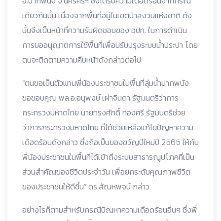
อ.ปากพนัง จ.นครศรีฯ ซึ่งได้รับความเดือดร้อนจากกรณี
เดียวกันนั้น เนื่องจากพื้นที่อยู่ในเขตป่าสงวนแห่งชาติ ดัง
นั้นจึงเป็นหน้าที่ความรับผิดชอบของ อปท. ในการดำเนิน
การขออนุญาตการใช้พื้นที่เพื่อปรับปรุงระบบน้ำประปา โดย
ตนจะติดตามความคืบหน้าดังกล่าวต่อไป
“ตนขอเป็นตัวแทนพี่น้องประชาชนในพื้นที่ลุ่มน้ำปากพนัง
ขอขอบคุณ พล.อ.อนุพงษ์ เผ่าจินดา รัฐมนตรีว่าการ
กระทรวงมหาดไทย นายทรงศักดิ์ ทองศรี รัฐมนตรีช่วย
ว่าการกระทรวงมหาดไทย ที่ได้ช่วยเหลือแก้ไขปัญหาความ
เดือดร้อนดังกล่าว ซึ่งถือเป็นของขวัญปีใหม่ปี 2565 ให้กับ
พี่น้องประชาชนในพื้นที่ได้เข้าถึงระบบสาธารณูปโภคที่เป็น
ส่วนสำคัญของชีวิตประจำวัน เพื่อยกระดับคุณภาพชีวิต
ของประชาชนให้ดีขึ้น” ดร.สัณหพจน์ กล่าว
อย่างไรก็ตามสำหรับกรณีปัญหาความเดือดร้อนอื่นๆ ซึ่งพี่