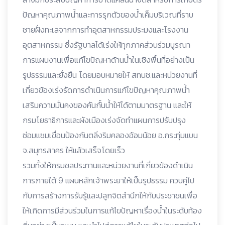
ปัญหาคุณภาพน้ำและการรุกตัวของน้ำเค็มบริเวณที่ราบ
ชายฝั่งทะเลจากการทำอุตสาหกรรมประมงและโรงงาน
อุตสาหกรรม ซึ่งรัฐบาลได้เร่งให้ทุกภาคส่วนร่วมบูรณา
การแผนงานเพื่อแก้ไขปัญหาด้านน้ำในเชิงพื้นที่อย่างเป็น
รูปธรรมและยั่งยืน โดยมอบหมายให้ สทนช.และหน่วยงานที่
เกี่ยวข้องเร่งรัดการดำเนินการแก้ไขปัญหาคุณภาพน้ำ
เสริมความมั่นคงของคันกั้นน้ำให้ได้ตามมาตรฐาน และให้
กรมโยธาธิการและผังเมืองเร่งจัดทำแผนการปรับปรุง
ซ่อมแซมเขื่อนป้องกันตลิ่งริมคลองอ้อมน้อย อ.กระทุ่มแบน
จ.สมุทรสาคร ให้แล้วเสร็จโดยเร็ว
รวมทั้งให้กรมชลประทานและหน่วยงานที่เกี่ยวข้องดำเนิน
การภายใต้ 9 แผนหลักเจ้าพระยาให้เป็นรูปธรรม ควบคู่ไป
กับการสร้างการรับรู้และปลูกจิตสำนึกให้กับประชาชนเพื่อ
ให้เกิดการมีส่วนร่วมในการแก้ไขปัญหาเรื่องน้ำในระดับท้อง