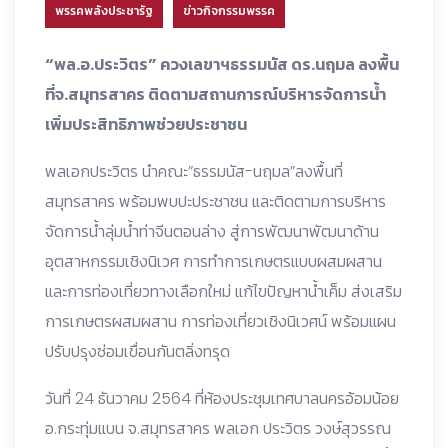
พรรคพลังประชารัฐ
ข่าวกิจกรรมพรรค
“พล.อ.ประวิตร” ควงเลขาฯธรรมนัส ดร.นฤมล ลงพื้น
ที่จ.สมุทรสาคร ติดตามสถานการณ์บริหารจัดการน้ำ
เพิ่มประสิทธิภาพช่วยประชาชน
พลเอกประวิตร นำคณะ”ธรรมนัส-นฤมล”ลงพื้นที่
สมุทรสาคร พร้อมพบปะประชาชน และติดตามการบริหาร
จัดการน้ำลุ่มน้ำท่าจีนตอนล่าง สู่การพัฒนาพัฒนาด้าน
อุตสาหกรรมเชิงนิเวศ การทำการเกษตรแบบผสมผสาน
และการท่องเที่ยวทางเลือกใหม่ แก้ไขปัญหาน้ำเค็ม ส่งเสริม
การเกษตรผสมผสาน การท่องเที่ยวเชิงนิเวศน์ พร้อมแผน
ปรับปรุงซ่อมเขื่อนกันตลิ่งทรุด
วันที่ 24 ธันวาคม 2564 ที่ห้องประชุมเทศบาลนครอ้อมน้อย
อ.กระทุ่มแบน จ.สมุทรสาคร พลเอก ประวิตร วงษ์สุวรรณ