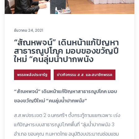
ธันวาคม 24, 2021
“สัณหพจน์” เดินหน้าแก้ปัญหา
สาธารณูปโภค มอบของขวัญปี
ใหม่ “คนลุ่มน้ำปากพนัง
พรรคพลังประชารัฐ
ข่าวกิจกรรม ส.ส. และสมาชิกพรรค
“สัณหพจน์” เดินหน้าแก้ปัญหาสาธารณูปโภค มอบ
ของขวัญปีใหม่ “คนลุ่มน้ำปากพนัง”
ส.ส.พปชร.เขต 2 จ.นครศรีฯ ตั้งกระทู้ถามแยกเฉพาะ เร่ง
แก้ปัญหาระบบสาธารณูปโภคพื้นที่ “ลุ่มน้ำปากพนัง 3
อำเภอ ขอบคุณ ก.มหาดไทย อนุมัติงบประมาณซ่อมแซม