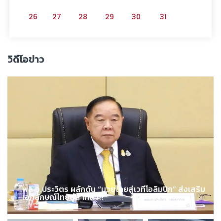
26
27
28
29
30
31
วิดีโอข่าว
พล.อ.ประวิตร ผลักดัน “มวยไทยสู่เวทีโอลิมปิก” ส่งเสริม
เอกลักษณ์ไทยสู่สากล !!!