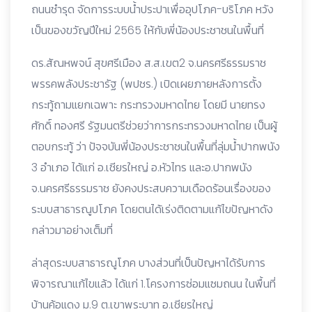
ถนนชำรุด จัดการระบบน้ำประปาเพื่ออุปโภค-บริโภค หวัง
เป็นของขวัญปีใหม่ 2565 ให้กับพี่น้องประชาชนในพื้นที่
ดร.สัณหพจน์ สุขศรีเมือง ส.ส.เขต2 จ.นครศรีธรรมราช
พรรคพลังประชารัฐ (พปชร.) เปิดเผยภายหลังการตั้ง
กระทู้ถามแยกเฉพาะ กระทรวงมหาดไทย โดยมี นายทรง
ศักดิ์ ทองศรี รัฐมนตรีช่วยว่าการกระทรวงมหาดไทย เป็นผู้
ตอบกระทู้ ว่า ปัจจบันพี่น้องประชาชนในพื้นที่ลุ่มน้ำปากพนัง
3 อำเภอ ได้แก่ อ.เชียรใหญ่ อ.หัวไทร และอ.ปากพนัง
จ.นครศรีธรรมราช ยังคงประสบความเดือดร้อนเรื่องของ
ระบบสาธารณูปโภค โดยตนได้เร่งติดตามแก้ไขปัญหาดัง
กล่าวมาอย่างเต็มที่
ล่าสุดระบบสาธารณูโภค บางส่วนที่เป็นปัญหาได้รับการ
พิจารณาแก้ไขแล้ว ได้แก่ 1.โครงการซ่อมแซมถนน ในพื้นที่
บ้านค้อแดง ม.9 ต.เขาพระบาท อ.เชียรใหญ่