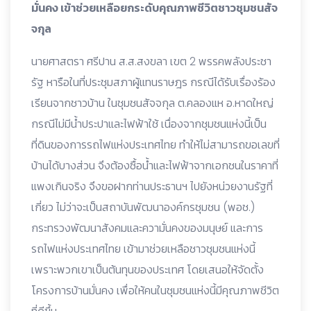
มั่นคง เข้าช่วยเหลือยกระดับคุณภาพชีวิตชาวชุมชนสัจ
จกุล
นายศาสตรา ศรีปาน ส.ส.สงขลา เขต 2 พรรคพลังประชา
รัฐ หารือในที่ประชุมสภาผู้แทนราษฎร กรณีได้รับเรื่องร้อง
เรียนจากชาวบ้าน ในชุมชนสัจจกุล ต.คลองแห อ.หาดใหญ่
กรณีไม่มีน้ำประปาและไฟฟ้าใช้ เนื่องจากชุมชนแห่งนี้เป็น
ที่ดินของการรถไฟแห่งประเทศไทย ทำให้ไม่สามารถขอเลขที่
บ้านได้บางส่วน จึงต้องซื้อน้ำและไฟฟ้าจากเอกชนในราคาที่
แพงเกินจริง จึงขอฝากท่านประธานฯ ไปยังหน่วยงานรัฐที่
เกี่ยว ไม่ว่าจะเป็นสถาบันพัฒนาองค์กรชุมชน (พอช.)
กระทรวงพัฒนาสังคมและความั่นคงของมนุษย์ และการ
รถไฟแห่งประเทศไทย เข้ามาช่วยเหลือชาวชุมชนแห่งนี้
เพราะพวกเขาเป็นต้นทุนของประเทศ โดยเสนอให้จัดตั้ง
โครงการบ้านมั่นคง เพื่อให้คนในชุมชนแห่งนี้มีคุณภาพชีวิต