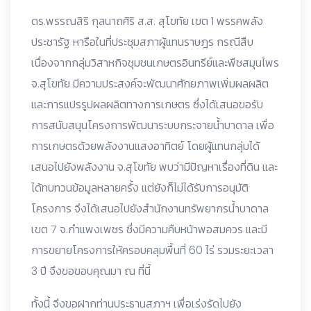
ดร.พรรณสิริ กุลนาถศิริ ส.ส. สุโขทัย เขต 1 พรรคพลัง
ประชารัฐ หารือในที่ประชุมสภาผู้แทนราษฎร กรณีสืบ
เนื่องจากกลุ่มวิสาหกิจชุมชนเกษตรอินทรีย์และพืชสมุนไพร
จ.สุโขทัย มีความประสงค์จะพัฒนาศักยภาพเพิ่มผลผลิต
และการแปรรูปผลผลิตทางการเกษตร ซึ่งได้เสนอขอรับ
การสนับสนุนโครงการพัฒนาระบบกระจายน้ำบาดาล เพื่อ
การเกษตรด้วยพลังงานแสงอาทิตย์ โดยผู้แทนกลุ่มได้
เสนอไปยังพลังงาน จ.สุโขทัย พบว่ามีปัญหาเรื่องที่ดิน และ
ได้ทบทวนข้อมูลหลายครั้ง แต่ยังก็ไม่ได้รับการอนุมัติ
โครงการ จึงได้เสนอไปยังสำนักงานทรัพยากรน้ำบาดาล
เขต 7 จ.กำแพงเพชร ซึ่งมีความคืบหน้าพอสมควร และมี
การขยายโครงการให้ครอบคลุมพื้นที่ 60 ไร่ รวมระยะเวลา
3 ปี จึงขอขอบคุณมา ณ ที่นี้
ทั้งนี้ จึงขอฝากท่านประธานสภาฯ เพื่อเร่งรัดไปยัง