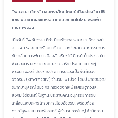
“พล.อ.ประวิตร” มอบตราสัญลักษณ์เมืองอัจฉริยะ 15
แห่ง พัฒนาเมืองแห่งอนาคตด้วยเทคโนโลยีเพื่อเพิ่ม
คุณภาพชีวิต
เมื่อวันที่ 24 ธันวาคม ที่ทำเนียบรัฐบาล พล.อ.ประวิตร วงษ์
สุวรรณ รองนายกรัฐมนตรี ในฐานะประธานคณะกรรมการ
ขับเคลื่อนการพัฒนาเมืองอัจฉริยะ ให้เกียรติเป็นประธานใน
พิธีมอบตราสัญลักษณ์เมืองอัจฉริยะประเทศไทยแก่ผู้
พัฒนาเมืองที่ได้รับการประกาศรับรองเป็นพื้นที่เมือง
อัจฉริยะ (Smart City) จำนวน 15 เมือง โดยมี นายชัยวุฒิ
ธนาคมานุสรณ์ รมว.กระทรวงดิจิทัลเพื่อเศรษฐกิจและ
สังคม (ดีอีเอส) ในฐานะประธานคณะอนุกรรมการขับ
เคลื่อนและบริหารโครงการเมืองอัจฉริยะ พร้อมด้วย
ดร.ณัฐพล นิมมานพัชรินทร์ ผู้อำนวยการใหญ่ สำนักงาน