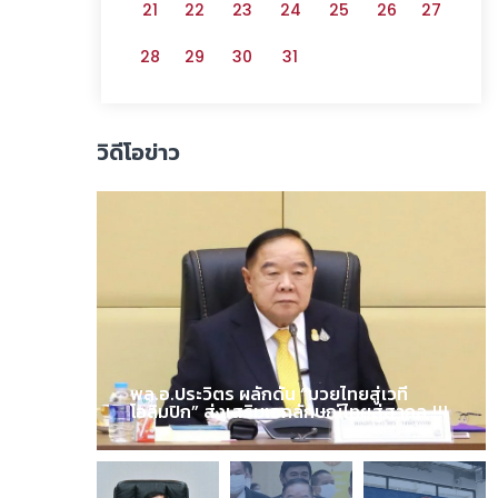
21
22
23
24
25
26
27
28
29
30
31
วิดีโอข่าว
พล.อ.ประวิตร ผลักดัน “มวยไทยสู่เวที
โอลิมปิก” ส่งเสริมเอกลักษณ์ไทยสู่สากล !!!