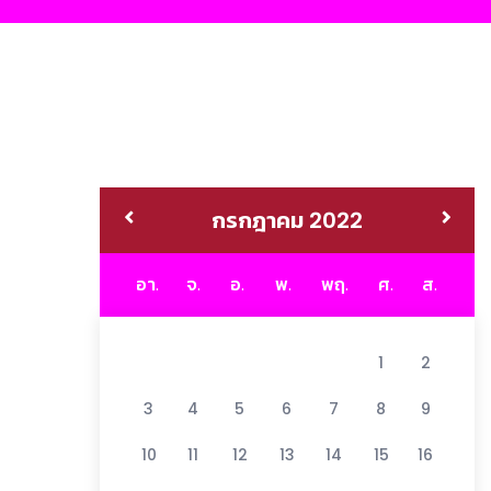
กรกฎาคม 2022
อา.
จ.
อ.
พ.
พฤ.
ศ.
ส.
1
2
3
4
5
6
7
8
9
10
11
12
13
14
15
16