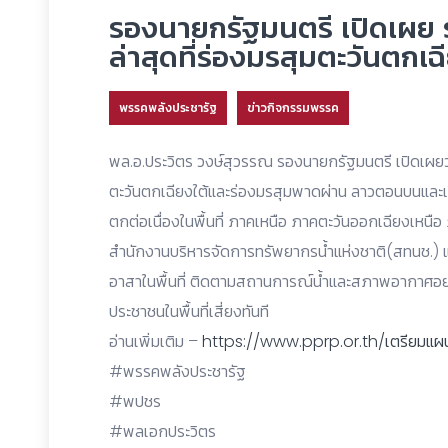
รองนายกรัฐมนตรี เปิดเผ
ล่าสุดที่ร่องมรสุมตะวันตกเฉ
พรรคพลังประชารัฐ
ข่าวกิจกรรมพรรค
พล.อ.ประวิตร วงษ์สุวรรณ รองนายกรัฐมนตรี เปิดเผย
ตะวันตกเฉียงใต้และร่องมรสุมพาดผ่าน ลาวตอนบนและเมี
ตกต่อเนื่องในพื้นที่ ภาคเหนือ ภาคตะวันออกเฉียงเหนื
สำนักงานบริหารจัดการทรัพยากรน้ำแห่งชาติ(สทนช.)
อาสาในพื้นที่ ติดตามสถานการณ์น้ำและสภาพอากาศอย่า
ประชาชนในพื้นที่เสี่ยงทันที
อ่านเพิ่มเติม –
https://www.pprp.or.th/เตรียมแผนด
#พรรคพลังประชารัฐ
#พปชร
#พลเอกประวิตร