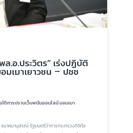
“พล.อ.ประวิตร” เร่งปฏิบัติ
มอมเมาเยาวชน – ปชช
ฏิบัติการปราบเว็บพนันออนไลน์ มอมเมา
ิ ธนาคมานุสรณ์ รัฐมนตรีว่าการกระทรวงดิจิทัล