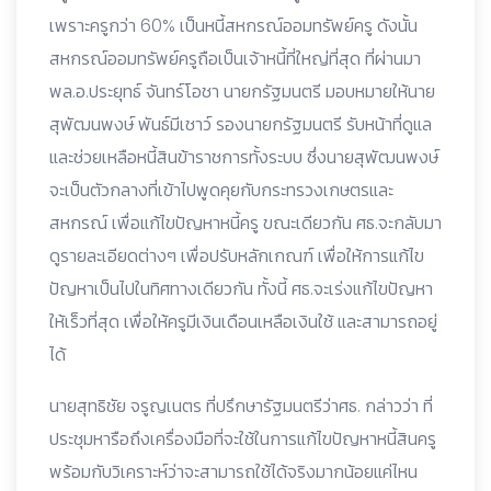
เพราะครูกว่า 60% เป็นหนี้สหกรณ์ออมทรัพย์ครู ดังนั้น
สหกรณ์ออมทรัพย์ครูถือเป็นเจ้าหนี้ที่ใหญ่ที่สุด ที่ผ่านมา
พล.อ.ประยุทธ์ จันทร์โอชา นายกรัฐมนตรี มอบหมายให้
นาย
สุพัฒนพงษ์ พันธ์มีเชาว์ รองนายกรัฐมนตรี รับหน้าที่ดูแล
และช่วยเหลือหนี้สินข้าราชการทั้งระบบ ซึ่งนายสุพัฒนพงษ์
จะเป็นตัวกลางที่เข้าไปพูดคุยกับกระทรวงเกษตรและ
สหกรณ์ เพื่อแก้ไขปัญหาหนี้ครู ขณะเดียวกัน ศธ.จะกลับมา
ดูรายละเอียดต่างๆ เพื่อปรับหลักเกณฑ์ เพื่อให้การแก้ไข
ปัญหาเป็นไปในทิศทางเดียวกัน ทั้งนี้ ศธ.จะเร่งแก้ไขปัญหา
ให้เร็วที่สุด เพื่อให้ครูมีเงินเดือนเหลือเงินใช้ และสามารถอยู่
ได้
นายสุทธิชัย จรูญเนตร ที่ปรึกษารัฐมนตรีว่าศธ. กล่าวว่า ที่
ประชุมหารือถึงเครื่องมือที่จะใช้ในการแก้ไขปัญหาหนี้สินครู
พร้อมกับวิเคราะห์ว่าจะสามารถใช้ได้จริงมากน้อยแค่ไหน