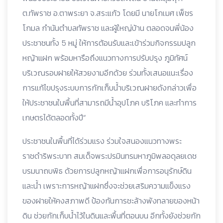
ต.ทัพราช อ.ตาพระยา จ.สระแก้ว
โดยมี นายโกเมศ เพ็ชร
โกมล กำนันตำบลทัพราช และผู้ใหญ่บ้าน ตลอดจนพี่น้อง
ประชาชนทั้ง 5 หมู่ ให้การต้อนรับและเข้าร่วมกิจกรรมปลูก
หญ้าแฝก พร้อมหารือถึงแนวทางการปรับปรุง ภูมิทัศน์
บริเวณรอบฝายให้สวยงามอีกด้วย ร่วมทั้งเสนอแนะเรื่อง
การแก้ไขปรุงระบบการกักเก็บน้ำบริเวณฝายดังกล่าวเพื่อ
ให้ประชาชนในพื้นที่สามารถมีน้ำอุปโภค บริโภค และทำการ
เกษตรได้ตลอดทั้งปี“
ประชาชนในพื้นที่ได้ร่วมแรง ร่วมใจสนองแนวทางพระ
ราชดำริพระบาท สมเด็จพระปรมินทรมหาภูมิพลอดุลยเดช
บรมนาถบพิธ ด้วยการปลูกหญ้าแฝกเพื่อการอนุรักษ์ดิน
และน้ำ เพราะการหญ้าแฝกซึ่งจะช่วยเสริมความแข็งแรง
ของฝายให้คงสภาพดี ป้องกันการชะล้างพังทลายของหน้า
ดิน ช่วยกักเก็บน้ำไว้ในดินและพื้นที่ตอนบน อีกทั้งยังช่วยกัก