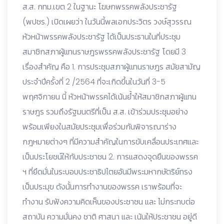
ส.ส. กทม.เขต 2 ในฐานะ โฆษกพรรค
พลังประชารัฐ
(พปชร.) เปิดเผยว่า ในวันนี้พลเอกประวิตร วงษ์สุวรรณ
หัวหน้าพรรคพลังประชารัฐ ได้เป็นประธานในที่ประชุม
สมาชิกสภาผู้แทนราษฎรพรรคพลังประชารัฐ โดยมี 3
เรื่องสำคัญ คือ
1. การประชุมสภาผู้แทนราษฎร สมัยสามัญ
ประจำปีครั้งที่ 2 /2564 ที่จะเกิดขึ้นในวันที่ 3-5
พฤศจิกายน นี้ หัวหน้าพรรคได้เน้นย้ำให้สมาชิกสภาผู้แทน
ราษฎร รวมถึงรัฐมนตรีที่เป็น ส.ส. เข้าร่วมประชุมอย่าง
พร้อมเพียงในสมัยประชุมเพื่อร่วมกันพิจารณาร่าง
กฎหมายต่างๆ ที่มีความสำคัญในการขับเคลื่อนประเทศและ
เป็นประโยชน์ให้กับประชาชน 2. การแสดงจุดยืนของพรรค
ฯ ที่ยึดมั่นในระบอบประชาธิปไตยอันมีพระมหากษัตริย์ทรง
เป็นประมุข ดังนั้นการทำงานของพรรค เราพร้อมที่จะ
ทำงาน รับฟังความคิดเห็นของประชาชน และ ไม่กระทบต่อ
สถาบัน ความมั่นคง ชาติ ศาสนา และ เน้นให้ประชาชน อยู่ดี