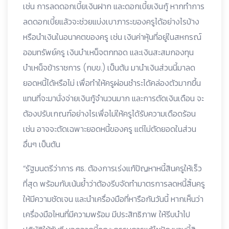
เช่น การลดดอกเบี้ยเงินฝาก และดอกเบี้ยเงินกู้ หากทำการ
ลดดอกเบี้ยแล้วจะช่วยแบ่งเบาภาระของครูได้อย่างไรบ้าง
หรือนำเงินในอนาคตของครู เช่น เงินค่าหุ้นที่อยู่ในสหกรณ์
ออมทรัพย์ครู เงินบำเหน็จตกทอด และเงินสะสมกองทุน
บำเหน็จข้าราชการ (กบข.) เป็นต้น มานำเงินส่วนนี้มาลด
ยอดหนี้ได้หรือไม่ เพื่อทำให้ครูผ่อนชำระได้คล่องตัวมากขึ้น
แทนที่จะมานั่งจ่ายเงินกู้จำนวนมาก และการตัดเงินเดือน จะ
ต้องปรับเกณฑ์อย่างไรเพื่อไม่ให้ครูได้รับความเดือดร้อน
เช่น อาจจะตัดเฉพาะยอดหนี้ของครู แต่ไม่ตัดยอดในส่วน
อื่นๆ เป็นต้น
“รัฐมนตรีว่าการ ศธ. ต้องการเร่งแก้ปัญหาหนี้สินครูให้เร็ว
ที่สุด พร้อมกับเน้นย้ำว่าต้องรีบจัดทำมาตรการลดหนี้สิ้นครู
ให้มีความชัดเจน และนำเครื่องมือที่หารือกันวันนี้ หากเห็นว่า
เครื่องมือไหนที่มีความพร้อม มีประสิทธิภาพ ให้รีบนำไป