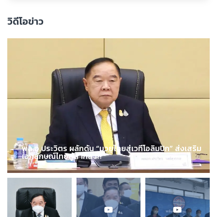
วิดีโอข่าว
พล.อ.ประวิตร ผลักดัน “มวยไทยสู่เวทีโอลิมปิก” ส่งเสริม
เอกลักษณ์ไทยสู่สากล !!!