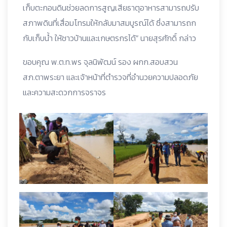
เก็บตะกอนดินช่วยลดการสูญเสียธาตุอาหารสามารถปรับ
สภาพดินที่เสื่อมโทรมให้กลับมาสมบูรณ์ได้ ซึ่งสามารถก
กับเก็บน้ำ ให้ชาวบ้านและเกษตรกรได้”
นายสุรศักดิ์ กล่าว
ขอบคุณ พ.ต.ท.พร จุลนิพัฒน์ รอง ผกก.สอบสวน
สภ.ตาพระยา และเจ้าหน้าที่ตำรวจที่อำนวย
ความปลอดภัย
และความสะดวกการจราจร