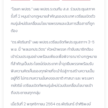
“โฆษก พปชร.” เผย พปชร.ระดมทีม ส.ส. ร่วมประชุมสภาค
รั้งที่ 2 หนุนร่างกฎหมายสำคัญของประเทศ เตรียมเปิดตัว
คนรุ่นใหม่ขับเคลื่อนนโยบายพรรคและเน้นการสื่อสารที่ถูก
ต้อง
“ดร.พัชรินทร์” เผย พปชร.เตรียมจัดทัพประชุมสภาฯ 3-5
พ.ย. นี้ “พลเอกประวิตร” หัวหน้าพรรค กำชับสมาชิกต้อง
เข้าร่วมประชุมอย่างพร้อมเพียงเพื่อพิจารณาร่างกฎหมาย
ที่สำคัญเป็นประโยชน์ต่อประเทศ ย้ำจุดยืนพรรคพร้อมรับ
ฟังความคิดเห็นของทุกฝ่ายที่จะนำไปสู่การสร้างความเป็น
อยู่ที่ดี ไม่กระทบ
ความมั่นคงของชาติ ศาสนา และ พระมหา
กษัตริย์ เตรียมเปิดทัพคนรุ่นใหม่ร่วมขับเคลื่อนโยบายเข้า
ถึงประชาชนทุกกลุ่ม
เมื่อวันที่ 2 พฤศจิกายน 2564 ดร.พัชรินทร์ ซําศิริพงษ์