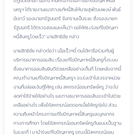
ปฏิบัติใช้ทันที นอกจากนี้คณะกรรมการแก้ไขปัญหาหนี้สิ
นครูฯ ได้รายงานแนวทางแก้หนี้สินให้นายสุพัฒนพงษ์ พันธ์
มีเชาว์ รองนายกรัฐมนตรี รับทราบเป็นระยะ ซึ่งรองนายก
รัฐมนตรี ได้ตรวจสอบและเห็นว่า ขอให้ศธ.เร่งแก้ไขปัญหา
หนี้สินครูโดยเร็ว” นายสิทธิชัย กล่าว
นายสิทธิชัย กล่าวต่อว่า เมื่อเร็วๆนี้ ตนได้หารือร่วมกับผู้
บริหารธนาคารออมสิน เรื่องแก้ไขปัญหาหนี้สินครูทั้งระบบ
ซึ่งธนาคารออมสินยินดีช่วยเหลืออย่างเต็มที่ โดยหลังจากนี้
คณะทำงานแก้ไขปัญหา
หนี้สินครูฯ จะเร่งเข้าไปเจรจาหน่วย
งานที่ปล่อยเงินกู้ให้ครู เช่น สหกรณ์ออมทรัพย์ครู ว่าจะไป
ลดค่าใช้จ่ายให้อย่างไร และทางธนาคารออมสินจะเข้าไปช่วย
เหลืออย่างไร เพื่อให้สหกรณ์ลดดอกเบี้ยให้ครูต่อไป ส่วน
ความคืบหน้าโครงการแก้ไขปัญหาหนี้สินครูและบุคลากร
ทางการศึกษา โดยใช้สหกรณ์ออมทรัพย์ครูต้นแบบเป็นฐาน
ในระยะที่ 1 มานำร่งแก้ไขปัญหาครู ขณะนี้มีสหกรณ์ออม