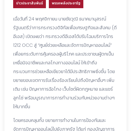
ข่าวประชาสัมพันธ์
พรรคพลังประชารัฐ
เมื่อวันที่ 24 พฤศจิกายน นายชัยวุฒิ ธนาคมานุสรณ์
รัฐมนตรีว่าการกระทรวงดิจิทัลเพื่อเศรษฐกิจและสังคม (ดี
อีเอส) เปิดเผยว่า กระทรวงดีอีเอสได้ปรับโฉมบริการโทร
1212 OCC สู่ “ศูนย์ช่วยเหลือและจัดการปัญหาออนไลน์”
เพื่อยกระดับการคุ้มครองผู้บริโภค และประชาชนผู้ตกเป็น
เหยื่อมิจฉาชีพและกลโกงทางออนไลน์ ให้เข้าถึง
กระบวนการช่วยเหลือเยียวยาได้มีประสิทธิภาพยิ่งขึ้น โดย
ขยายขอบเขตการรับเรื่องร้องเรียนไปถึงปัญหาอื่นๆ เพิ่ม
เติม เช่น ปัญหาการฉ้อโกง เว็บไซต์ผิดกฎหมาย และแชร์
ลูกโซ่ พร้อมบูรณาการการทำงานร่วมกับหน่วยงานต่างๆ
ให้มากขึ้น
โดยครอบคลุมทั้ง ขยายการทำงานในการป้องกันและ
จัดการปัญหาออนไลน์ไปยังภาครัฐ ได้แก่ กองบัญชาการ