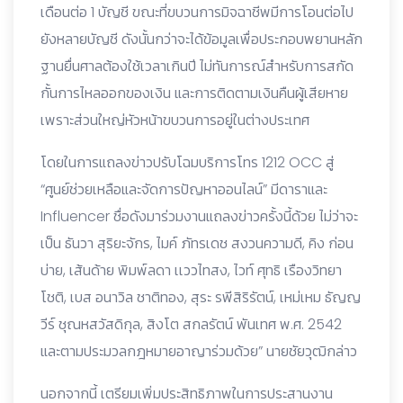
เดือนต่อ 1 บัญชี ขณะที่ขบวนการมิจฉาชีพมีการโอนต่อไป
ยังหลายบัญชี ดังนั้นกว่าจะได้ข้อมูลเพื่อประกอบพยานหลัก
ฐานยื่นศาลต้องใช้เวลาเกินปี ไม่ทันการณ์สำหรับการสกัด
กั้นการไหลออกของเงิน และการติดตามเงินคืนผู้เสียหาย
เพราะส่วนใหญ่หัวหน้าขบวนการอยู่ในต่างประเทศ
โดยในการแถลงข่าวปรับโฉมบริการโทร 1212 OCC สู่
“ศูนย์ช่วยเหลือและจัดการปัญหาออนไลน์” มีดาราและ
Influencer ชื่อดังมาร่วมงานแถลงข่าวครั้งนี้ด้วย ไม่ว่าจะ
เป็น ธันวา สุริยะจักร, ไมค์ ภัทรเดช สงวนความดี, คิง ก่อน
บ่าย, เส้นด้าย พิมพ์ลดา เเววไทสง, ไวท์ ศุทธิ เรืองวิทยา
โชติ, เบส อนาวิล ชาติทอง, สุระ รพีสิริรัตน์, เหม่เหม ธัญญ
วีร์ ชุณหสวัสดิกุล, สิงโต สกลรัตน์ พันเทศ พ.ศ. 2542
และตามประมวลกฎหมายอาญาร่วมด้วย” นายชัยวุฒิกล่าว
นอกจากนี้ เตรียมเพิ่มประสิทธิภาพในการประสานงาน