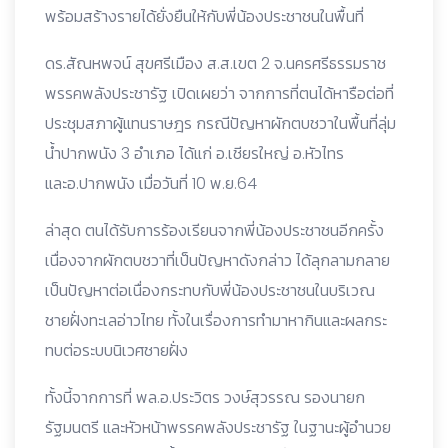
พร้อมสร้างรายได้ยั่งยืนให้กับพี่น้องประชาชนในพื้นที่
ดร.สัณหพจน์ สุขศรีเมือง ส.ส.เขต 2 จ.นครศรีธรรมราช
พรรคพลังประชารัฐ เปิดเผยว่า จากการที่ตนได้หารือต่อที่
ประชุมสภาผู้แทนราษฎร กรณีปัญหาผักตบชวาในพื้นที่ลุ่ม
น้ำปากพนัง 3 อำเภอ ได้แก่ อ.เชียรใหญ่ อ.หัวไทร
และอ.ปากพนัง เมื่อวันที่ 10 พ.ย.64
ล่าสุด ตนได้รับการร้องเรียนจากพี่น้องประชาชนอีกครั้ง
เนื่องจากผักตบชวาที่เป็นปัญหาดังกล่าว ได้ลุกลามกลาย
เป็นปัญหาต่อเนื่องกระทบกับพี่น้องประชาชนในบริเวณ
ชายฝั่งทะเลอ่าวไทย ทั้งในเรื่องการทำมาหากินและผลกระ
ทบต่อระบบนิเวศชายฝั่ง
ทั้งนี้จากการที่ พล.อ.ประวิตร วงษ์สุวรรณ รองนายก
รัฐมนตรี และหัวหน้าพรรคพลังประชารัฐ ในฐานะผู้อำนวย