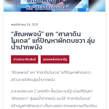
พฤศจิกายน 24, 2021
“สัณหพจน์” ยก “ศาลาดิน
โมเดล” แก้ปัญหาผักตบชวา ลุ่ม
น้ำปากพนัง
ข่าวประชาสัมพันธ์
พรรคพลังประชารัฐ
“สัณหพจน์” ยก “ศาลาดินโมเดล” แก้ปัญหาผักตบชวา
สร้างรายได้คนลุ่มน้ำปากพนัง
ส.ส.พปชร.เขต 2 นครศรีฯ จี้หน่วยงานรัฐ เร่งแก้ปัญหา
“ผักตบชวา” ลุ่มแม่น้ำปากพนัง แนะใช้ “ศาลาดินโมเดล”
สร้างมูลค่าผักตบชวา เป็นทางออก ช่วยลดความเดือดร้อน