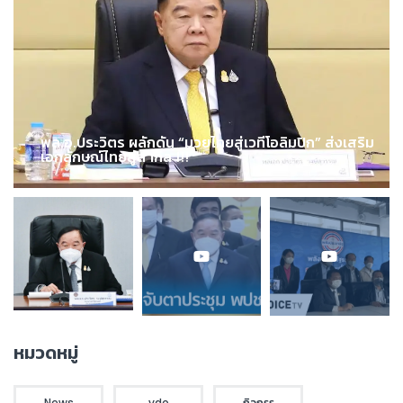
พล.อ.ประวิตร ผลักดัน “มวยไทยสู่เวทีโอลิมปิก” ส่งเสริม
เอกลักษณ์ไทยสู่สากล !!!
หมวดหมู่
News
vdo
กิจกรร