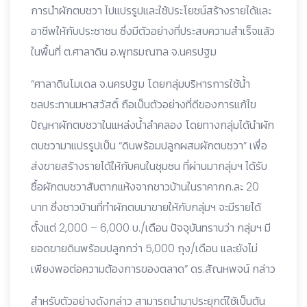
การนำผักตบชวา ไปแปรรูปและใช้ประโยชน์สร้างรายได้และ
อาชีพให้กับประชาชน ซึ่งมีตัวอย่างที่ประสบความสำเร็จแล้ว
ในพื้นที่ ต.ศาลาดิน อ.พุทธมณฑล จ.นครปฐม
“ศาลาดินโมเดล จ.นครปฐม โดยกลุ่มบริหารการใช้น้ำ
ชลประทานมหาสวัสดิ์ ถือเป็นตัวอย่างที่ดีของการแก้ไข
ปัญหาผักตบชวาในแหล่งน้ำลำคลอง โดยทางกลุ่มได้นำผัก
ตบชวามาแปรรูปเป็น “ดินพร้อมปลูกผสมผักตบชวา” เพื่อ
ส่งขายสร้างรายได้ให้กับคนในชุมชน ที่ผ่านมากลุ่มฯ ได้รับ
ซื้อผักตบชวาสับตากแห้งจากชาวบ้านในราคากก.ละ 20
บาท ซึ่งชาวบ้านที่ทำผักตบมาขายให้กับกลุ่มฯ จะมีรายได้
ตั้งแต่ 2,000 – 6,000 บ./เดือน ปัจจุบันทราบว่า กลุ่มฯ มี
ยอดขายดินพร้อมปลูกกว่า 5,000 ถุง/เดือน และยังไม่
เพียงพอต่อความต้องการของตลาด” ดร.สัณหพจน์ กล่าว
สำหรับตัวอย่างดังกล่าว สามารถนำมาประยุกต์ใช้เป็นต้น