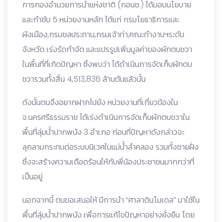
การกองอำนวยการน้ำแห่งชาติ (กอนช.) ได้มอบนโยบาย
และกำชับ 5 หน่วยงานหลัก ได้แก่ กรมโยธาธิการและ
ผังเมือง,กรมชลประทาน,กรมเจ้าท่า,คณะทำงานฯระดับ
จังหวัด เร่งรัดกำจัด และแปรรูปเพิ่มมูลค่าของผักตบชวา
ในพื้นที่ที่เกิดปัญหา ซึ่งพบว่า ได้ดำเนินการจัดเก็บผักตบ
ชวารวมทั้งสิ้น 4,513,836 ล้านตันแล้วนั้น
ดังนั้นตนจึงอยากฝากไปยัง หน่วยงานที่เกี่ยวข้องใน
จ.นครศรีธรรมราช ได้เร่งดำเนินการจัดเก็บผักตบชวาใน
พื้นที่ลุ่มน้ำปากพนัง 3 อำเภอ ก่อนที่ปัญหาดังกล่าวจะ
ลุกลามกระทบต่อระบบนิเวศในแม่น้ำลำคลอง รวมทั้งชายฝั่ง
ซึ่งจะสร้างความเดือดร้อนให้กับพี่น้องประชาชนมากกว่าที่
เป็นอยู่
นอกจากนี้ ตนขอเสนอให้ มีการนำ “ศาลาดินโมเดล” มาใช้ใน
พื้นที่ลุ่มน้ำปากพนัง เพื่อการแก้ไขปัญหาอย่างยั่งยืน โดย