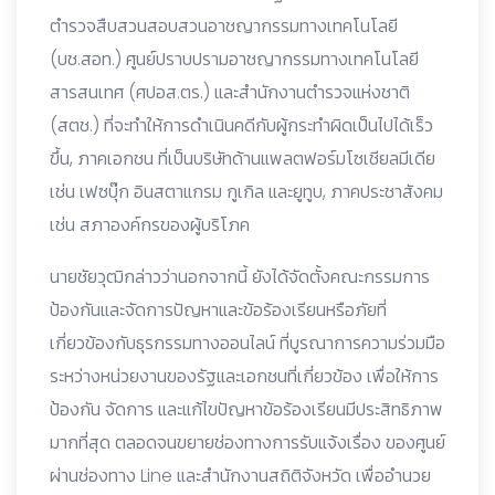
ตำรวจสืบสวนสอบสวนอาชญากรรมทางเทคโนโลยี
(บช.สอท.) ศูนย์ปราบปรามอาชญากรรมทางเทคโนโลยี
สารสนเทศ (ศปอส.ตร.) และสำนักงานตำรวจแห่งชาติ
(สตช.) ที่จะทำให้การดำเนินคดีกับผู้กระทำผิดเป็นไปได้เร็ว
ขึ้น, ภาคเอกชน ที่เป็นบริษัทด้านแพลตฟอร์มโซเชียลมีเดีย
เช่น เฟซบุ๊ก อินสตาแกรม กูเกิล และยูทูบ, ภาคประชาสังคม
เช่น สภาองค์กรของผู้บริโภค
นายชัยวุฒิกล่าวว่านอกจากนี้ ยังได้จัดตั้งคณะกรรมการ
ป้องกันและจัดการปัญหาและข้อร้องเรียนหรือภัยที่
เกี่ยวข้องกับธุรกรรมทางออนไลน์ ที่บูรณาการความร่วมมือ
ระหว่างหน่วยงานของรัฐและเอกชนที่เกี่ยวข้อง เพื่อให้การ
ป้องกัน จัดการ และแก้ไขปัญหาข้อร้องเรียนมีประสิทธิภาพ
มากที่สุด ตลอดจนขยายช่องทางการรับแจ้งเรื่อง ของศูนย์
ผ่านช่องทาง Line และสำนักงานสถิติจังหวัด เพื่ออำนวย