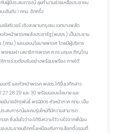
่วมกับผู้มีประสบการณ์ ลุยทำงานช่วยเหลือประชาชน
ชนะอันดับ 1 กทม. อีกครั้ง
มรอยัลริเวอร์ เชิงสะพานกรุงธน เขตบางพลัด
ละหัวหน้าพรรคพลังประชารัฐ(พปชร.) เป็นประธาน
 (กทม.) และมอบนโยบายพรรค โดยมีผู้บริหาร
ส พรหมเผ่า เลขาธิการพรรค ศ.ดร.นฤมล ภิญโญ
้การร่วมต้อนรับอย่างพร้อมเพรียง ภายใต้
นตรี และหัวหน้าพรรค พปชร.ได้ขึ้นเวทีกล่าว
 22 27 28 29 และ 30 พร้อมมอบนโยบาย และ
นายจักรพันธ์ พรนิมิตร หัวหน้าภาค กทม. เป็น
มีประสบการณ์และคนรุ่นใหม่ที่มีความสามารถ
 ซึ่งมั่นใจว่าจะได้รับความไว้วางใจจากพี่น้อง
ของประชาชนอีกครั้งเหมือนกับการเลือกตั้งรอบที่