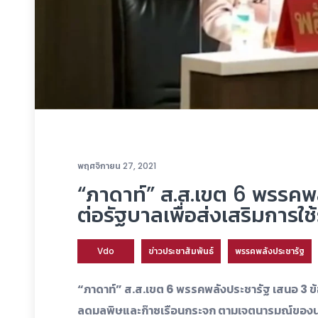
พฤศจิกายน 27, 2021
“ภาดาท์” ส.ส.เขต 6 พรรคพล
ต่อรัฐบาลเพื่อส่งเสริมการใช
Vdo
ข่าวประชาสัมพันธ์
พรรคพลังประชารัฐ
“ภาดาท์” ส.ส.เขต 6 พรรคพลังประชารัฐ เสนอ 3 ข้อต
ลดมลพิษและก๊าซเรือนกระจก ตามเจตนารมณ์ของนายก