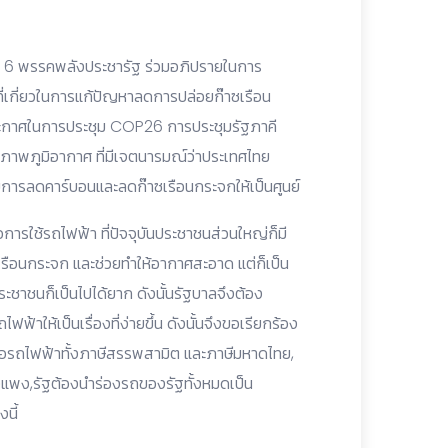
 6 พรรคพลังประชารัฐ ร่วมอภิปรายในการ
ี่เกี่ยวในการแก้ปัญหาลดการปล่อยก๊าซเรือน
ระกาศในการประชุม COP26 การประชุมรัฐภาคี
าพภูมิอากาศ ที่มีเจตนารมณ์ว่าประเทศไทย
การลดคาร์บอนและลดก๊าซเรือนกระจกให้เป็นศูนย์
อการใช้รถไฟฟ้า ที่ปัจจุบันประชาชนส่วนใหญ่ก็มี
ือนกระจก และช่วยทำให้อากาศสะอาด แต่ก็เป็น
ะชาชนก็เป็นไปได้ยาก ดังนั้นรัฐบาลจึงต้อง
าให้เป็นเรื่องที่ง่ายขึ้น ดังนั้นจึงขอเรียกร้อง
รือรถไฟฟ้าทั้งภาษีสรรพสามิต และภาษีมหาดไทย,
ังแพง,รัฐต้องนำร่องรถของรัฐทั้งหมดเป็น
นี้