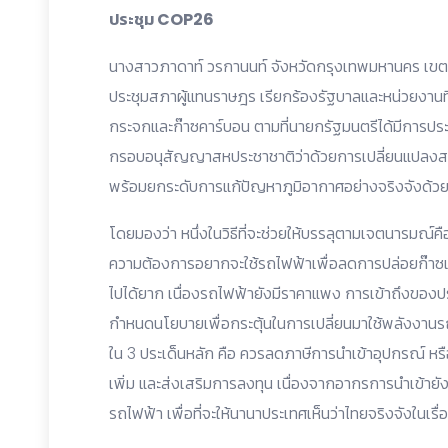
ประชุม COP26
นางสาวภาดาท์ วรกานนท์ จังหวัดกรุงเทพมหานคร เขต
ประชุมสภาผู้แทนราษฎร เรียกร้องรัฐบาลและหน่วยงานท
กระจกและก๊าซคาร์บอน ตามที่นายกรัฐมนตรีได้มีการป
กรอบอนุสัญญาสหประชาชาติว่าด้วยการเปลี่ยนแปลงสภ
พร้อมยกระดับการแก้ปัญหาภูมิอากาศอย่างจริงจังด้วย
โดยมองว่า หนึ่งในวิธีที่จะช่วยให้บรรลุตามเจตนารมณ์คื
ความต้องการอยากจะใช้รถไฟฟ้าเพื่อลดการปล่อยก๊าซเร
ไปได้ยาก เนื่องรถไฟฟ้ายังมีราคาแพง การเข้าถึงของปร
กำหนดนโยบายเพื่อกระตุ้นในการเปลี่ยนมาใช้พลังงานรถไฟฟ้
ใน 3 ประเด็นหลัก คือ ควรลดภาษีการนำเข้าอุปกรณ์ ห
เพิ่ม และส่งเสริมการลงทุน เนื่องจากอากรการนำเข้าย
รถไฟฟ้า เพื่อที่จะให้นานาประเทศเห็นว่าไทยจริงจังในเรื่อง