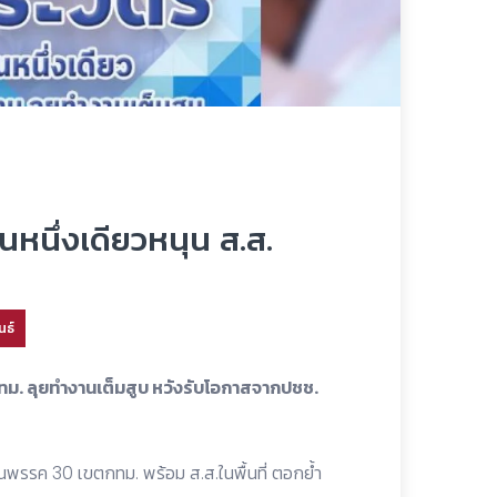
็นหนึ่งเดียวหนุน ส.ส.
นธ์
 กทม. ลุยทำงานเต็มสูบ หวังรับโอกาสจากปชช.
นพรรค 30 เขตกทม. พร้อม ส.ส.ในพื้นที่ ตอกย้ำ