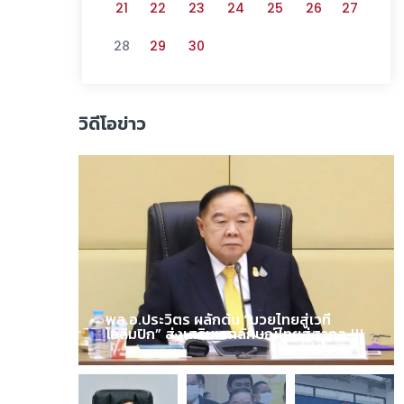
21
22
23
24
25
26
27
28
29
30
วิดีโอข่าว
พล.อ.ประวิตร ผลักดัน “มวยไทยสู่เวที
โอลิมปิก” ส่งเสริมเอกลักษณ์ไทยสู่สากล !!!