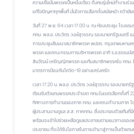
ความเชื่อมั่นพรรคเป็นหนึ่งเดียว ดึงคนรุ่นใหม่ทำงานร
แก้ไขปัญหาทุกพื้นที่ มั่นใจการเลือกตั้งสมัยหน้า คว้าชัย
วันที่ 27 พ.ย. 64 เวลา 17.00 น. ณ ห้องประชุม โรงแร
กทม. พล.อ. ประวิตร วงษ์สุวรรณ รองนายกรัฐมนตรี แ
การประชุมสัมมนาสมาชิกพรรค พปชร. กรุงเทพมหานคร
พรรค และคณะกรรมการบริหารพรรค อาทิ ร.อ.ธรรมนั
สินวัฒน์ เหรัญญิกพรรค และทีมสมาชิกพรรคใน กทม. ให
มาตรการป้องกันโควิด-19 อย่างเคร่งครัด
เวลา 17.20 น. พล.อ. ประวิตร วงษ์สุวรรณ รองนายกรัฐม
ต้อนรับตัวแทนพรรคประจำเขต กทม.ในเขตเลือกตั้งที่
ทิศทางการทำงานของภาค กทม. และคณะทำงานภาค โดยมี
ผู้ประสานงานดูแล ส.ส. ภาคกทม. ซึ่งประกอบด้วยทีมที่
พร้อมจะเข้าไปช่วยเหลือดูแลประชาชนตามแนวทางของพรรค
ประชาชน ที่จะได้รับโอกาสในการเข้ามาสู่การเป็นตัวแทน