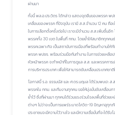
ผ่านมา
ทั้งนี้ พล.อ.ประวิตร ได้กล่าว แสดงจุดยืนของพรรค พป
เคลื่อนของพรรค ที่ปัจจุบัน เรามี ส.ส.จำนวน 12 คน ถือเป็
ในการเลือกตั้งครั้งต่อไป เราจะมีจำนวน ส.ส.เพิ่มขึ้นอ
พรรคทั้ง 30 เขต ในพื้นที่ กทม. โดยย้ำให้สมาชิกทุกคน
พรรคเฉพาะกิจ เป็นสถาบันการเมืองที่พร้อมทำงานให้กับ
พรรค พปชร. พร้อมร่วมมือกันทำงาน ในการช่วยเหลือประช
หัวหน้าพรรค จะทำหน้าที่ในการดูแล ส.ส. และพรรคการเมื
การบริหารประเทศ เพื่อให้สามารถขับเคลื่อนประเทศชาติใ
โอกาสนี้ ร.อ. ธรรมนัส และ ศ.ดร.นฤมล ได้ร่วมพบปะ ส
พรรคใน กทม. และทีมงานทุกคน ขอให้มุ่งมั่นขับเคลื่อ
ย้ำไว้ ซึ่งที่ผ่านมา ทุกคนได้ร่วมแรงร่วมใจลงพื้นที่ช่
ต่างๆ ไม่ว่าจะเป็นการแพร่ระบาดโควิด-19 ปัญหาอุทุกภัย
ประชาชนจะมีความไว้วางใจ และมีความเชื่อมั่นที่จะได้รับโอ