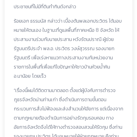
ประชาชนที่ไม่มีที่ดินทำกินดังกล่าว
ร้อยเอก ธรรมนัส กล่าวว่า เบื้องต้นพลเอกประวิตร ได้มอบ
หมายให้ตนเอง ในฐานะที่ดูแลพื้นที่ภาคเหนือ 8 จังหวัด ให้
ประสานงานร่วมกับนายประสาน หวังรัตนปราณี ผู้ช่วย
รัฐมนตรีประจำ พล.อ. ประวิตร
วงษ์สุวรรณ รองนายก
รัฐมนตรี เพื่อเร่งหาแนวทางประสานงานกับหน่วยงาน
ราชการในพื้นที่เพื่อแก้ไขปัญหาให้ชาวบ้านห้วยน้ำหิน
อ.นาน้อย โดยเร็ว
“เรื่องนี้ผมได้ติดตามมาตลอด ตั้งแต่ผู้บังคับการตำรวจ
ภูธรจังหวัดน่านท่านเก่า ซึ่งดำเนินการตามขั้นตอน
กระบวนการสั่งไม่ฟ้องและส่งสำนวนให้อัยการ แต่เนื่องจาก
ตามกฎหมายต้องดำเนินการอย่างรัดกุมรอบคอบ ทาง
อัยการจังหวัดจึงได้ให้ทางตำรวจสอบสวนให้รัดกุม ซึ่งท่าน
รองนายกฯ ประวิตร ได้มอบหมายให้ฝ่ายกฎหมาย คือท่าน