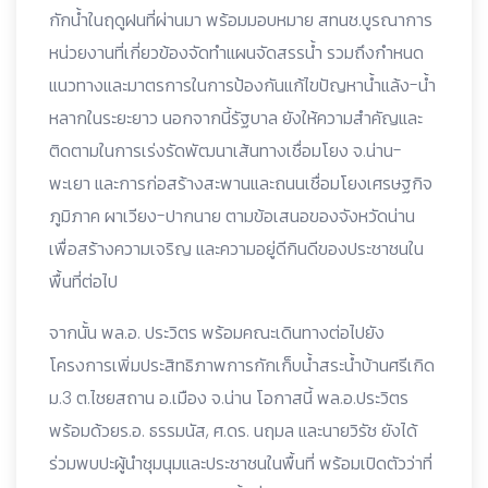
กักน้ำในฤดูฝนที่ผ่านมา พร้อมมอบหมาย สทนช.บูรณาการ
หน่วยงานที่เกี่ยวข้องจัดทำแผนจัดสรรน้ำ รวมถึงกำหนด
แนวทางและมาตรการในการป้องกันแก้ไขปัญหาน้ำแล้ง-น้ำ
หลากในระยะยาว นอกจากนี้รัฐบาล ยังให้ความสำคัญและ
ติดตามในการเร่งรัดพัฒนาเส้นทางเชื่อมโยง จ.น่าน-
พะเยา และการก่อสร้างสะพานและถนนเชื่อมโยงเศรษฐกิจ
ภูมิภาค ผาเวียง-ปากนาย ตามข้อเสนอของจังหวัดน่าน
เพื่อสร้างความเจริญ และความอยู่ดีกินดีของประชาชนใน
พื้นที่ต่อไป
จากนั้น พล.อ. ประวิตร พร้อมคณะเดินทางต่อไปยัง
โครงการเพิ่มประสิทธิภาพการกักเก็บน้ำสระน้ำบ้านศรีเกิด
ม.3 ต.ไชยสถาน อ.เมือง จ.น่าน โอกาสนี้ พล.อ.ประวิตร
พร้อมด้วยร.อ. ธรรมนัส, ศ.ดร. นฤมล และนายวิรัช ยังได้
ร่วมพบปะผู้นำชุมนุมและประชาชนในพื้นที่ พร้อมเปิดตัวว่าที่