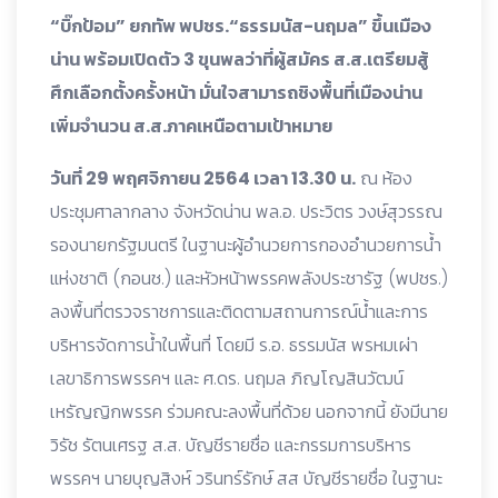
“บิ๊กป้อม” ยกทัพ พปชร.“ธรรมนัส-นฤมล” ขึ้นเมือง
น่าน พร้อมเปิดตัว 3 ขุนพลว่าที่ผู้สมัคร ส.ส.เตรียมสู้
ศึกเลือกตั้งครั้งหน้า มั่นใจสามารถชิงพื้นที่เมืองน่าน
เพิ่มจำนวน ส.ส.ภาคเหนือตามเป้าหมาย
วันที่ 29 พฤศจิกายน 2564 เวลา 13.30 น.
ณ ห้อง
ประชุมศาลากลาง จังหวัดน่าน พล.อ. ประวิตร วงษ์สุวรรณ
รองนายกรัฐมนตรี ในฐานะผู้อำนวยการกองอำนวยการน้ำ
แห่งชาติ (กอนช.) และหัวหน้าพรรคพลังประชารัฐ (พปชร.)
ลงพื้นที่ตรวจราชการและติดตามสถานการณ์น้ำและการ
บริหารจัดการน้ำในพื้นที่ โดยมี ร.อ. ธรรมนัส พรหมเผ่า
เลขาธิการพรรคฯ และ ศ.ดร. นฤมล ภิญโญสินวัฒน์
เหรัญญิกพรรค ร่วมคณะลงพื้นที่ด้วย นอกจากนี้ ยังมีนาย
วิรัช รัตนเศรฐ ส.ส. บัญชีรายชื่อ และกรรมการบริหาร
พรรคฯ นายบุญสิงห์ วรินทร์รักษ์ สส บัญชีรายชื่อ ในฐานะ