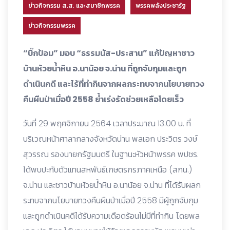
ข่าวกิจกรรม ส.ส. และสมาชิกพรรค
พรรคพลังประชารัฐ
ข่าวกิจกรรมพรรค
“บิ๊กป้อม” มอบ “ธรรมนัส-ประสาน” แก้ปัญหาชาว
บ้านห้วยน้ำหิน อ.นาน้อย จ.น่าน ที่ถูกจับกุมและถูก
ดำเนินคดี และไร้ที่ทำกินจากผลกระทบจากนโยบายทวง
คืนผืนป่าเมื่อปี 2558 ย้ำเร่งรัดช่วยเหลือโดยเร็ว
วันที่ 29 พฤศจิกายน 2564 เวลาประมาณ 13.00 น. ที่
บริเวณหน้าศาลากลางจังหวัดน่าน
พลเอก ประวิตร วงษ์
สุวรรณ รองนายกรัฐมนตรี ในฐานะหัวหน้าพรรค พปชร.
ได้พบปะกับตัวแทนสหพันธ์เกษตรกรภาคเหนือ (สกน.)
จ.น่าน และชาวบ้านห้วยน้ำหิน อ.นาน้อย จ.น่าน ที่ได้รับผลก
ระทบจากนโยบายทวงคืนผืนป่าเมื่อปี 2558 มีผู้ถูกจับกุม
และถูกดำเนินคดีได้รับความเดือดร้อนไม่มีที่ทำกิน โดยพล