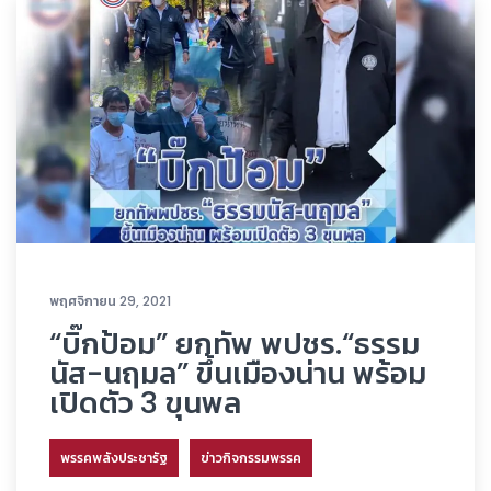
พฤศจิกายน 29, 2021
“บิ๊กป้อม” ยกทัพ พปชร.“ธรรม
นัส-นฤมล” ขึ้นเมืองน่าน พร้อม
เปิดตัว 3 ขุนพล
พรรคพลังประชารัฐ
ข่าวกิจกรรมพรรค