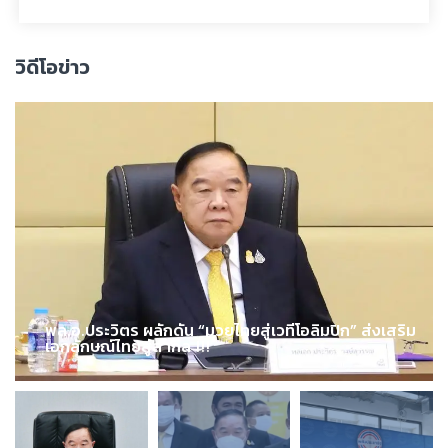
วิดีโอข่าว
พล.อ.ประวิตร ผลักดัน “มวยไทยสู่เวทีโอลิมปิก” ส่งเสริม
เอกลักษณ์ไทยสู่สากล !!!