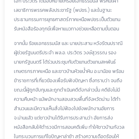
เอก ประวิตร ได้มอบหมายให้ร้อยเอกธรรมนัส พรหมเผ่า
เลขาธิการพรรคพลังประชารัฐ (พปชร.) และในฐานะ
ประธานกรรมการยุทธศาสตร์ภาคเหนือพปชร.เป็นตัวแทน
รับหนังสือร้องทุกข์เพื่อหาแนวทางช่วยเหลือตามขั้นตอน
จากนั้น ร้อยเอกธรรมนัส และ นายประสาน หวังรัตนปราณี
ผู้ช่วยรัฐมนตรีประจำ พล.อ. ประวิตร
วงษ์สุวรรณ รอง
นายกรัฐมนตรี ได้ร่วมประชุมกับตัวแทนตัวแทนสหพันธ์
เกษตรกรภาคเหนือ และ
ชาวบ้านห้วยน้ำหิน อ.นาน้อย พร้อม
ข้าราชการที่เกี่ยวข้องเพื่อรับฟังปัญหา ซึ่งทราบว่า จนถึง
ขณะนี้ผู้ถูกจับกุมและถูกดำเนินคดีดังกล่าวนั้น คดียังไม่มี
ความคืบหน้า แม้พนักงานสอบสวนพื้นที่จังหวัดน่าน ได้ทำ
สำนวนและมีความเห็นสั่งไม่ฟ้องไปยังพนักงานอัยการ
จ.น่านแล้ว แต่ชาวบ้านได้รับการประสานว่า อัยการส่ง
หนังสือกลับให้ตำรวจมีการสอบคดีเพิ่ม ทำให้ชาวบ้านกังวล
ในกระบวนการแก้ไขปัญหาล่าช้า สร้างความเดือดร้อนให้