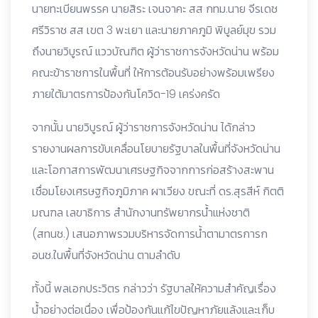
นายทะเบียนพรรค นายสิระ เจนจาคะ สส กทม.นาย จีรเดช
ศรีวิราช สส เขต 3 พะเยา และนายภาคภูมิ พิบูลย์มุข รวม
ถึงนายวิบูรณ์ แววบัณฑิต ผู้ว่าราชการจังหวัดน่าน พร้อม
คณะข้าราชการในพื้นที่ ให้การต้อนรับอย่างพร้อมเพรียง
ภายใต้มาตรการป้องกันโควิด-19 เคร่งครัด
จากนั้น นายวิบูรณ์ ผู้ว่าราชการจังหวัดน่าน ได้กล่าว
รายงานผลการขับเคลื่อนโยบายรัฐบาลในพื้นที่จังหวัดน่าน
และโอกาสการพัฒนาเศรษฐกิจจากการก่อสร้างสะพาน
เชื่อมโยงเศรษฐกิจภูมิภาค ผาเวียง ขณะที่ ดร.สุรสีห์ กิตติ
มณฑล เลขาธิการ สำนักงานทรัพยากรน้ำแห่งชาติ
(สทนช.) เสนอภาพรวมบริหารจัดการน้ำตามาตรการก
อนช.ในพื้นที่จังหวัดน่าน ตามลำดับ
ทั้งนี้ พลเอกประวิตร กล่าวว่า รัฐบาลให้ความสำคัญเรื่อง
น้ำอย่างต่อเนื่อง เพื่อป้องกันแก้ไขปัญหาภัยแล้งและเก็บ