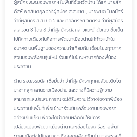
ผู้สมัคร ส.ส.ของพรรคฯ ในพื้นที่จังหวัดน่าน ได้แก่ นายสัก
ก์สีห์ พลสันติกุล ว่าที่ผู้สมัคร ส.ส.เขต 1, นายพิชิต โมกข์ศรี
ว่าที่ผู้สมัคร ส.ส.เขต 2 และนายฉัตรชัย จิตตรง ว่าที่ผู้สมัคร
ส.ส.เขต 3 โดย 3 ว่าที่ผู้สมัครดังกล่าวแนะนำตัวเอง ซึ่งเป็น
ไปทิศทางเดียวกันคือการพัฒนาเมืองน่านให้ก้าวหน้าใน
อนาคต บนพื้นฐานของความเท่าเทียมกัน เชื่อมโยงทุกภาค
ส่วนของพลังคนรุ่นใหม่ ร่วมแก้ไขปัญหาปากท้องพี่น้อง
ประชาชน
ด้าน ร.อ.ธรรมนัส เชื่อมั่นว่า ว่าที่ผู้สมัครฯทุกคนล้วนเติบโต
มาจากลูกหลานชาวเมืองน่าน และต่างก็มีความรู้ความ
สามารถและประสบการณ์ จะได้รับความไว้วางใจจากพี่น้อง
ประชาชนในพื้นที่เพื่อเข้ามาร่วมขับเคลื่อนงานของพรรค
อย่างเข้มแข็ง เพื่อจะได้ช่วยกันผลักดันให้มีการ
เปลี่ยนแปลงพัฒนาเมืองน่าน และเชื่อมโยงเครือข่ายพื้นที่
ภาคเหนือต่อไปในอนาคต ซึ่งสอดคล้องกับนโยบายพรรคที่