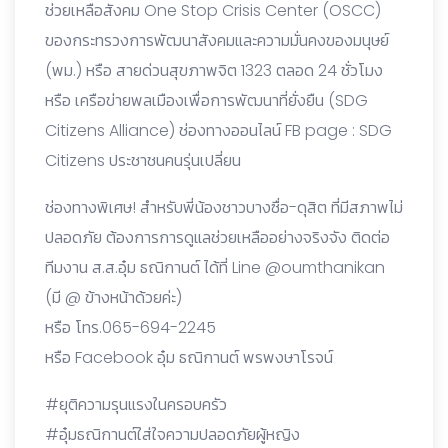
ช่วยเหลือสังคม One Stop Crisis Center (OSCC)
ของกระทรวงการพัฒนาสังคมและความมั่นคงของมนุษย์
(พม.) หรือ สายด่วนสุขภาพจิต 1323 ตลอด 24 ชั่วโมง
หรือ เครือข่ายพลเมืองเพื่อการพัฒนาที่ยั่งยืน (SDG
Citizens Alliance) ช่องทางออนไลน์ FB page : SDG
Citizens ประชาชนคนรุ่นเปลี่ยน
ช่องทางพิเศษ! สำหรับพี่น้องชาวบางซื่อ-ดุสิต ที่มีสภาพไม่
ปลอดภัย ต้องการการดูแลช่วยเหลืออย่างจริงจัง ติดต่อ
ทีมงาน ส.ส.อุ๋ม ธณิกานต์ ได้ที่ Line @oumthanikan
(มี @ ข้างหน้าด้วยค่ะ)
หรือ โทร.065-694-2245
หรือ Facebook อุ๋ม ธณิกานต์ พรพงษาโรจน์
#ยุติความรุนแรงในครอบครัว
#อุ๋มธณิกานต์ใส่ใจความปลอดภัยผู้หญิง