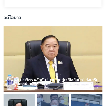
วิดีโอข่าว
พล.อ.ประวิตร ผลักดัน “มวยไทยสู่เวทีโอลิมปิก” ส่งเสริม
เอกลักษณ์ไทยสู่สากล !!!