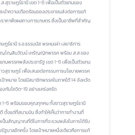
ส.สุราษฎร์ธานี เขต 1-6 เพื่อเป็นตัวแทนของ
 และนำความเดือดร้อนของประชาชนส่งต่อการแก้
ะราคาพืชผลทางการเกษตร ซึ่งเป็นอาชีพที่สำคัญ
ุราษฎร์ธานี ร.อ.ธรรมนัส พรหมเผ่า เลขาธิการ
ภิญโญสินวัฒน์ เหรัญญิกพรรค พร้อม ส.ส.ของ
วแทนพรรคพลังประชารัฐ เขต 1-6 เพื่อเป็นตัวแทน
วสุราษฎร์ เพื่อเสนอต่อกรรมการนโยบายพรรค
เป้าหมาย โดยมีสมาชิกพรรคในภาคใต้ 14 จังหวัด
องกันโควิด-19 อย่างเคร่งครัด
เขต 1-6 พร้อมขอบคุณทุกคน ทั้งชาวสุราษฎร์ธานี
ตั้งแต่ที่สนามบิน ซึ่งทำให้เห็นว่าการทำงานที่
อเป็นสัญญาณที่ดีในการที่จะรวมพลังในการได้รับ
ัฐบาลอีกครั้ง โดยเป้าหมายหนึ่งเดียวคือการแก้