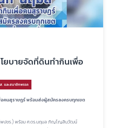
ยบายจัดที่ดินทำกินเพื่อ
.ส. และสมาชิกพรรค
ื่อคนสุราษฎร์ พร้อมส่งผู้สมัครลงครบทุกเขต
 (พปชร.) พร้อม ศ.ดร.นฤมล ภิญโญสินวัฒน์