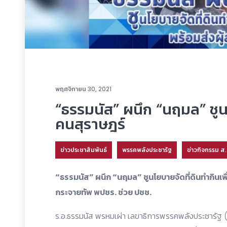
พฤศจิกายน 30, 2021
“ธรรมนัส” ผนึก “นฤมล” ชูนโ
คนสุราษฎร์
ข่าวประชาสัมพันธ์
พรรคพลังประชารัฐ
ข่าวกิจกรรม ส
“ธรรมนัส” ผนึก “นฤมล” ชูนโยบายจัดที่ดินทำกินเพ
กระจายทัพ พปชร. ช่วย ปชช.
ร.อ.ธรรมนัส พรหมเผ่า เลขาธิการพรรคพลังประชารัฐ