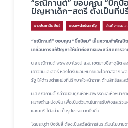
“ธณิกานต์” ขอบคุณ “บิ๊กป
ปัญหาเด็ก-สตรี ตั้งเป็นที่ป
ข่าวประชาสัมพันธ์
พรรคพลังประชารัฐ
ข่าวกิจกรรม ส
“ธณิกานต์” ขอบคุณ “บิ๊กป้อม” เห็นความสำคัญปัญหา
เคลื่อนการแก้ปัญหา ให้เข้าถึงสิทธิและสวัสดิการจ
น.ส.ธณิกานต์ พรพงษาโรจน์ ส.ส. เขตบางซื่อ-ดุสิต ลงพื
เยาวชนและสตรี หลังได้รับมอบหมายและโอกาสจาก พล.
รัฐ ให้ดำรงตำแหน่งที่ปรึกษาหัวหน้าภาค ด้านสิทธิและ
น.ส.ธณิกานต์ กล่าวขอบคุณหัวหน้าพรรคและหัวหน้าภาค
หมายตำแหน่งเพิ่ม เพื่อเป็นตัวแทนในการรับฟังและร่ว
และสตรี ได้อย่างเป็นรูปธรรมมากยิ่งขึ้น
โดยระบุว่า ปัจจัยสี่ ต้องเป็นสวัสดิการในระดับนโยบายช