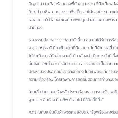
ปัญหาความเดือดร้อนของพี่น้องฐานราก ที่ถือเป็นพลังส
ใหญ่ทำอาชีพเกษตรกรรมซึ่งเป็นรายได้ของประเทศ แต่
เฉพาะภาคใต้ที่ส่วนใหญ่มีอาชีพปลูกปาล์มและยางพารา 
ปากท้อง
ร.อ.ธรรมนัส กล่าวว่า ก่อนหน้านี้ตนเองเคยได้รับการร้อ
จ.สุราษฎร์ธานี ที่อาศัยอยู่ในที่ดิน สปก. ไม่มีบ้านเลขที่ ทำ
ได้ดำเนินการให้หน่วยงานที่เกี่ยวข้องดำเนินการทันที ซึ่ง
นั่นจึงทำให้เชื่อว่าการมีตัวแทน ส.ส.แต่ละเขตเป็นส่วน
ปัญหาของประชาชนได้อย่างทั่วถึง ไม่ใช่เพียงแค่การ
ความเดือดร้อน โดยเฉพาะการลดขั้นตอนการทำงานของรัฐ
“ผมเชื่อว่าครอบครัวพลังประชารัฐ จะสามารถสร้างพลังพ
ฐานราก อิ่มท้อง มีอาชีพ มีรายได้ มีชีวิตที่ดีขึ้น”
ศ.ดร. นฤมล ยืนยันว่า พรรคพลังประชารัฐพร้อมส่งตัวแทน