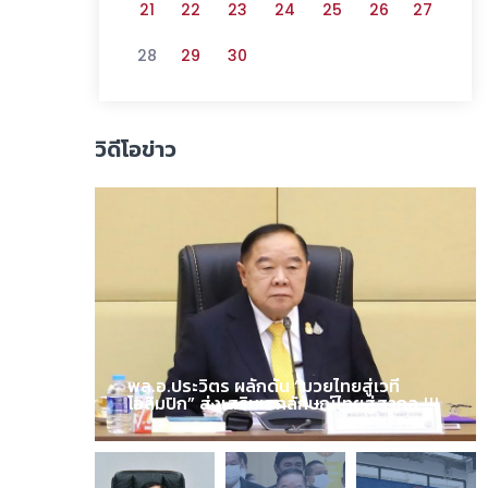
21
22
23
24
25
26
27
28
29
30
วิดีโอข่าว
พล.อ.ประวิตร ผลักดัน “มวยไทยสู่เวที
โอลิมปิก” ส่งเสริมเอกลักษณ์ไทยสู่สากล !!!