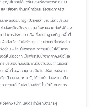
ำ สูญเสียรายได้ เตรียมส่งเรื่องพิจารณา เป็น
หลือ และเยียวยา ผ่านกลไกช่วยเหลือของภาครัฐ
รคพลังประชารัฐ เปิดเผยว่า ขณะนี้ชาวประมง
จดีย์ กำลังเผชิญปัญหาความเสียหายจากภัยพิบัติ ส่ง
ทบต่อการประกอบอาชีพ ซึ่งตนในฐานะที่ดูแลพื้นที่
พื่อส่งเรื่องไปยังรัฐบาลและหน่วยที่เกี่ยวข้องใน
เร่งด่วน พร้อมให้พิจารณาความเป็นไปได้ในการ
ดีย์ เนื่องจาก เป็นพื้นที่รับน้ำจากภาคเหนือไหล
าการ ประกอบกับมีปริมาณฝนจำนวนมากในช่วงที่
ในพื้นที่ อ.พระสมุทรเจดีย์ ไม่ได้รับการประกาศ
ละเงินเยียวยาจากภาครัฐได้ จำเป็นต้องช่วยเหลือ
มาณความเค็มในบ่อเลี้ยงสัตว์น้ำ ทำให้เกษตรกร
เลเจือจาง (น้ำทะเลจืด) ทำให้เกษตรกรผู้