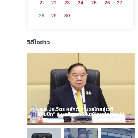
21
22
23
24
25
26
27
28
29
30
วิดีโอข่าว
พล.อ.ประวิตร ผลักดัน “มวยไทยสู่เวที
โอลิมปิก” ส่งเสริมเอกลักษณ์ไทยสู่สากล !!!