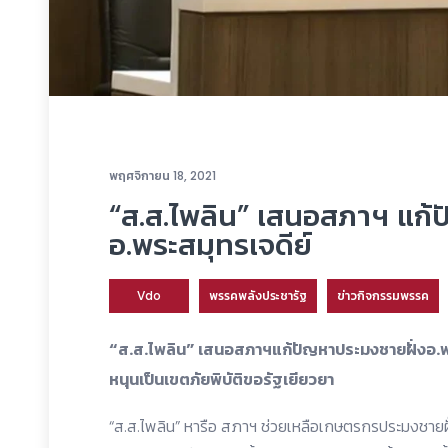
พฤศจิกายน 18, 2021
“ส.ส.ไพลิน” เสนอสภาฯ แก้
อ.พระสมุทรเจดีย์
Vdo
พรรคพลังประชารัฐ
ข่าวกิจกรรมพรรค
“ส.ส.ไพลิน” เสนอสภาฯแก้ปัญหาประมงชายฝั่งอ.พ
หนุนเป็นเขตภัยพิบัติขอรัฐเยียวยา
“ส.ส.ไพลิน” หารือ สภาฯ ช่วยเหลือเกษตรกรประมงชายฝั