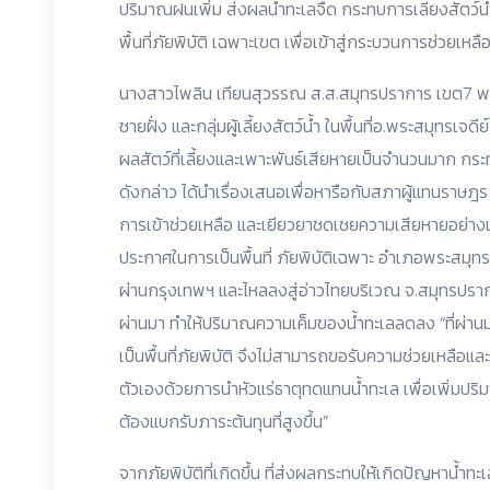
ปริมาณฝนเพิ่ม ส่งผลน้ำทะเลจืด กระทบการเลี้ยงสัตว์น้
พื้นที่ภัยพิบัติ เฉพาะเขต เพื่อเข้าสู่กระบวนการช่วยเ
นางสาวไพลิน เทียนสุวรรณ ส.ส.สมุทรปราการ เขต7 พร
ชายฝั่ง และกลุ่มผู้เลี้ยงสัตว์น้ำ ในพื้นที่อ.พระสมุทรเ
ผลสัตว์ที่เลี้ยงและเพาะพันธ์เสียหายเป็นจำนวนมาก กระ
ดังกล่าว ได้นำเรื่องเสนอเพื่อหารือกับสภาผู้แทนราษฎร เ
การเข้าช่วยเหลือ และเยียวยาชดเชยความเสียหายอย่าง
ประกาศในการเป็นพื้นที่ ภัยพิบัติเฉพาะ อำเภอพระสมุทรเจ
ผ่านกรุงเทพฯ และไหลลงสู่อ่าวไทยบริเวณ จ.สมุทรปร
ผ่านมา ทำให้ปริมาณความเค็มของน้ำทะเลลดลง “ที่ผ่านมา
เป็นพื้นที่ภัยพิบัติ จึงไม่สามารถขอรับความช่วยเหลือแ
ตัวเองด้วยการนำหัวแร่ธาตุทดแทนน้ำทะเล เพื่อเพิ่มปริ
ต้องแบกรับภาระต้นทุนที่สูงขึ้น”
จากภัยพิบัติที่เกิดขึ้น ที่ส่งผลกระทบให้เกิดปัญหาน้ำทะ