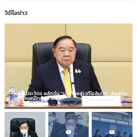
วิดีโอข่าว
พล.อ.ประวิตร ผลักดัน “มวยไทยสู่เวทีโอลิมปิก” ส่งเสริม
เอกลักษณ์ไทยสู่สากล !!!