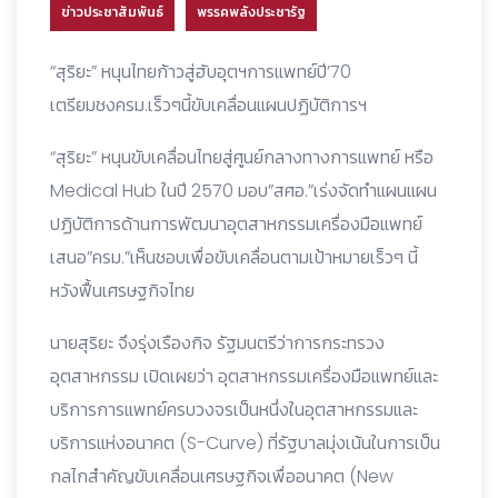
ข่าวประชาสัมพันธ์
พรรคพลังประชารัฐ
“สุริยะ” หนุนไทยก้าวสู่ฮับอุตฯการแพทย์ปี’70
เตรียมชงครม.เร็วๆนี้ขับเคลื่อนแผนปฏิบัติการฯ
“สุริยะ” หนุนขับเคลื่อนไทยสู่ศูนย์กลางทางการแพทย์ หรือ
Medical Hub ในปี 2570 มอบ”สศอ.”เร่งจัดทำแผนแผน
ปฏิบัติการด้านการพัฒนาอุตสาหกรรมเครื่องมือแพทย์
เสนอ”ครม.”เห็นชอบเพื่อขับเคลื่อนตามเป้าหมายเร็วๆ นี้
หวังฟื้นเศรษฐกิจไทย
นายสุริยะ จึงรุ่งเรืองกิจ รัฐมนตรีว่าการกระทรวง
อุตสาหกรรม เปิดเผยว่า อุตสาหกรรมเครื่องมือแพทย์และ
บริการการแพทย์ครบวงจรเป็นหนึ่งในอุตสาหกรรมและ
บริการแห่งอนาคต (S-Curve) ที่รัฐบาลมุ่งเน้นในการเป็น
กลไกสำคัญขับเคลื่อนเศรษฐกิจเพื่ออนาคต (New