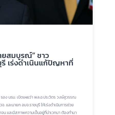
ยายสมบูรณ์” ชาว
 เร่งดำเนินแก้ปัญหาที่
ษก รอง นรม. เปิดเผยว่า พล.อ.ประวิตร วงษ์สุวรรณ
วจ. และนายก อบจ.ราชบุรี ให้เร่งดำเนินการช่วย
กจน และมีสภาพความเป็นอยู่ที่น่าเวทนา ต้องทำมา