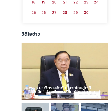
18
19
20
21
22
23
24
25
26
27
28
29
30
วิดีโอข่าว
พล.อ.ประวิตร ผลักดัน “มวยไทยสู่เวที
โอลิมปิก” ส่งเสริมเอกลักษณ์ไทยสู่สากล !!!