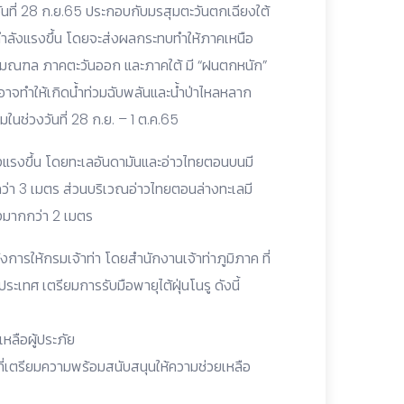
ันที่ 28 ก.ย.65 ประกอบกับมรสุมตะวันตกเฉียงใต้
ีกำลังแรงขึ้น โดยจะส่งผลกระทบทำให้ภาคเหนือ
ริมณฑล ภาคตะวันออก และภาคใต้ มี “ฝนตกหนัก”
อาจทำให้เกิดน้ำท่วมฉับพลันและน้ำป่าไหลหลาก
่มในช่วงวันที่ 28 ก.ย. – 1 ต.ค.65
งแรงขึ้น โดยทะเลอันดามันและอ่าวไทยตอนบนมี
กว่า 3 เมตร ส่วนบริเวณอ่าวไทยตอนล่างทะเลมี
ูงมากกว่า 2 เมตร
งการให้กรมเจ้าท่า โดยสำนักงานเจ้าท่าภูมิภาค ที่
ะเทศ เตรียมการรับมือพายุไต้ฝุ่นโนรู ดังนี้
หลือผู้ประภัย
น้าที่เตรียมความพร้อมสนับสนุนให้ความช่วยเหลือ