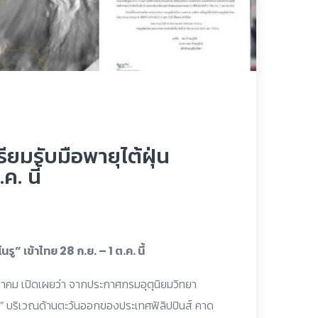
รียมรับมือพายุไต้ฝุ่น
ค. นี้
รู” เข้าไทย 28 ก.ย. – 1 ต.ค. นี้
าคม เปิดเผยว่า จากประกาศกรมอุตุนิยมวิทยา
“โนรู” บริเวณด้านตะวันออกของประเทศฟิลิปปินส์ คาด