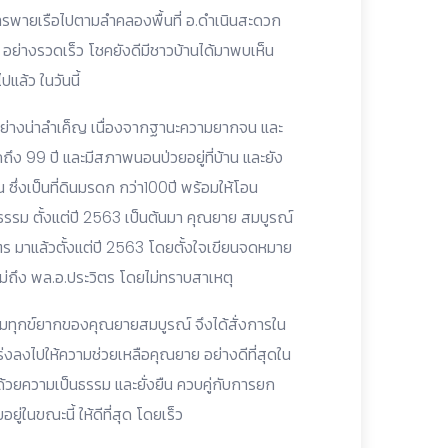
รพายเรือไปตามลำคลองพื้นที่ อ.ดำเนินสะดวก
ือ อย่างรวดเร็ว โชคยังดีมีชาวบ้านได้มาพบเห็น
ปแล้ว ในวันนี้
ตอย่างน่าลำเค็ญ เนื่องจากฐานะความยากจน และ
กถึง 99 ปี และมีสภาพนอนป่วยอยู่ที่บ้าน และยัง
ซึ่งเป็นที่ดินมรดก กว่า100ปี พร้อมให้โอน
็นธรรม ตั้งแต่ปี 2563 เป็นต้นมา คุณยาย สมบูรณ์
ิตร มาแล้วตั้งแต่ปี 2563 โดยตั้งใจเขียนจดหมาย
่ถึง พล.อ.ประวิตร โดยไม่ทราบสาเหตุ
งความทุกข์ยากของคุณยายสมบูรณ์ จึงได้สั่งการใน
เร่งลงไปให้ความช่วยเหลือคุณยาย อย่างดีที่สุดใน
้ ด้วยความเป็นธรรม และยั่งยืน ควบคู่กับการยก
ู่ในขณะนี้ ให้ดีที่สุด โดยเร็ว