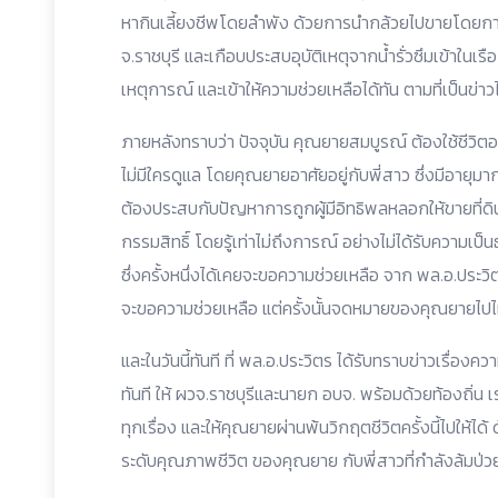
หากินเลี้ยงชีพโดยลำพัง ด้วยการนำกล้วยไปขายโดยกา
จ.ราชบุรี และเกือบประสบอุบัติเหตุจากน้ำรั่วซึมเข้าในเร
เหตุการณ์ และเข้าให้ความช่วยเหลือได้ทัน ตามที่เป็นข่าวไ
ภายหลังทราบว่า ปัจจุบัน คุณยายสมบูรณ์ ต้องใช้ชีวิ
ไม่มีใครดูแล โดยคุณยายอาศัยอยู่กับพี่สาว ซึ่งมีอายุมา
ต้องประสบกับปัญหาการถูกผู้มีอิทธิพลหลอกให้ขายที่ดิน 
กรรมสิทธิ์ โดยรู้เท่าไม่ถึงการณ์ อย่างไม่ได้รับความเป
ซึ่งครั้งหนึ่งได้เคยจะขอความช่วยเหลือ จาก พล.อ.ประว
จะขอความช่วยเหลือ แต่ครั้งนั้นจดหมายของคุณยายไปไม
และในวันนี้ทันที ที่ พล.อ.ประวิตร ได้รับทราบข่าวเรื่อ
ทันที ให้ ผวจ.ราชบุรีและนายก อบจ. พร้อมด้วยท้องถิ่น 
ทุกเรื่อง และให้คุณยายผ่านพ้นวิกฤตชีวิตครั้งนี้ไปให้ได
ระดับคุณภาพชีวิต ของคุณยาย กับพี่สาวที่กำลังล้มป่วยอย