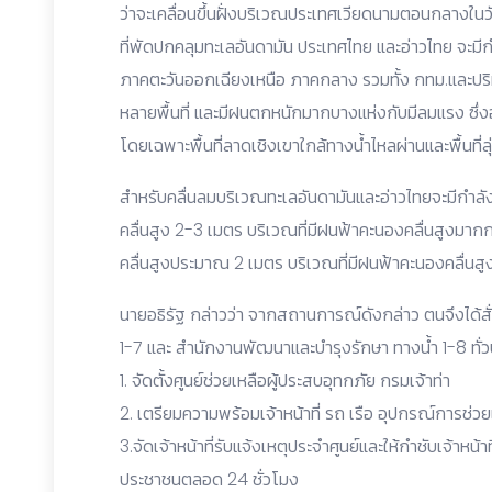
ว่าจะเคลื่อนขึ้นฝั่งบริเวณประเทศเวียดนามตอนกลางในว
ที่พัดปกคลุมทะเลอันดามัน ประเทศไทย และอ่าวไทย จะม
ภาคตะวันออกเฉียงเหนือ ภาคกลาง รวมทั้ง กทม.และป
หลายพื้นที่ และมีฝนตกหนักมากบางแห่งกับมีลมแรง ซึ่ง
โดยเฉพาะพื้นที่ลาดเชิงเขาใกล้ทางน้ำไหลผ่านและพื้นที่ลุ
สำหรับคลื่นลมบริเวณทะเลอันดามันและอ่าวไทยจะมีกำลั
คลื่นสูง 2-3 เมตร บริเวณที่มีฝนฟ้าคะนองคลื่นสูงมาก
คลื่นสูงประมาณ 2 เมตร บริเวณที่มีฝนฟ้าคะนองคลื่นส
นายอธิรัฐ กล่าวว่า จากสถานการณ์ดังกล่าว ตนจึงได้สั่
1-7 และ สำนักงานพัฒนาและบำรุงรักษา ทางน้ำ 1-8 ทั่วปร
1. จัดตั้งศูนย์ช่วยเหลือผู้ประสบอุทกภัย กรมเจ้าท่า
2. เตรียมความพร้อมเจ้าหน้าที่ รถ เรือ อุปกรณ์การช่วยเ
3.จัดเจ้าหน้าที่รับแจ้งเหตุประจำศูนย์และให้กำชับเจ้าห
ประชาชนตลอด 24 ชั่วโมง