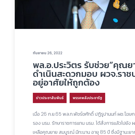
กันยายน 26, 2022
พล.อ.ประวิตร รับช่วย”คุณ
ดำเนินสะดวกมอบ ผวจ.ราชบุรี
อยู่อาศัยให้ถูกต้อง
ข่าวประชาสัมพันธ์
พรรคพลังประชารัฐ
เมื่อ 26 ก.ย.65 พล.ท.พัชร์ชศักดิ์ ปฏิรูปานนท์ ผช.โฆ
รอง นรม. รักษาราชการแทน นรม. ได้สั่งการแล้วไปยัง ผ
เหลือคุณยาย สมบูรณ์ มีทะนาน อายุ 85 ปี ซึ่งมีฐานะยา