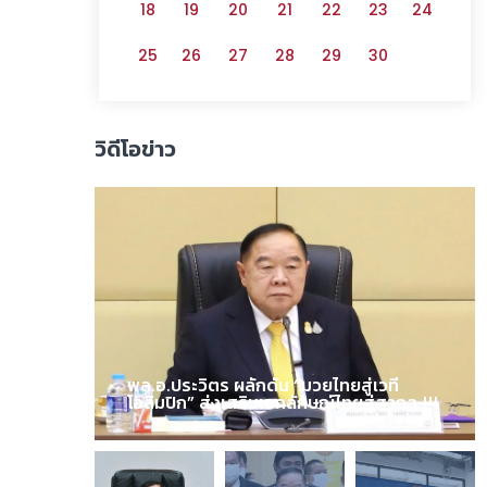
18
19
20
21
22
23
24
25
26
27
28
29
30
วิดีโอข่าว
พล.อ.ประวิตร ผลักดัน “มวยไทยสู่เวที
โอลิมปิก” ส่งเสริมเอกลักษณ์ไทยสู่สากล !!!