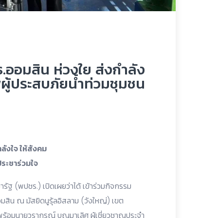
 ธ.ออมสิน ห่วงใย ส่งกำลัง
พผู้ประสบภัยน้ำท่วมชุมชน
ลังใจ ให้สังคม
ประชาร่วมใจ
ารัฐ (พปชร.) เปิดเผยว่าได้ เข้าร่วมกิจกรรม
มสิน ณ มัสยิดนูรุ้ลอิสลาม (วังใหญ่) เขต
น พร้อมนายวรากรณ์ บุญมาเลิศ ผู้เชี่ยวชาญประจำ