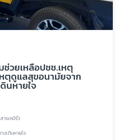
มช่วยเหลือปชช.เหตุ
บเหตุดูแลสุขอนามัยจาก
เดินหายใจ
ารเคมีรั่ว
บทางเดินหายใจ