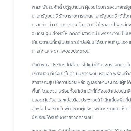
พล.ท.พัชร์ชศักดิ์ ปฏิรูปานนท์ ผู้ช่วยโฆษก รองนายกรั
นายกรัฐมนตรี รักษาราชการแทนนายกรัฐมนตรี ได้สั่งการ
ทราบข่าวว่า เกิดเหตุการณ์สารเคมีรั่วไหลจากโรงกลั่
จ.นครปฐม ส่งผลให้เกิดกลิ่นสารเคมี แพร่กระจายเป็นบร
ให้ประชาชนที่อยู่ในบริเวณใกล้เคียง ได้รับกลิ่นที่รุนแ
หายใจ และสุขภาพของประชาชน
ทั้งนี้ พล.อ.ประวิตร ได้สั่งการไปแล้วให้ กระทรวงมหา
เกี่ยวข้อง ที่เร่งเข้าไปดำเนินการระงับเหตุแล้ว พร้อมทำ
สาธารณสุข ให้ความช่วยเหลือ ดูแลรักษาประชาชนผู้ที
พื้นที่ โดยด่วน พร้อมทั้งให้เจ้าหน้าที่ที่ต้องเข้าไปช่ว
ปลอดภัยด้วย และแจ้งเตือนประชาชนให้หลีกเลี่ยงพื้นท
สำหรับโรงเรียนในพื้นที่หากผู้บริหารพิจารณาแล้วเห็นว่า
นักเรียนได้รับอันตรายจากสารเคมี