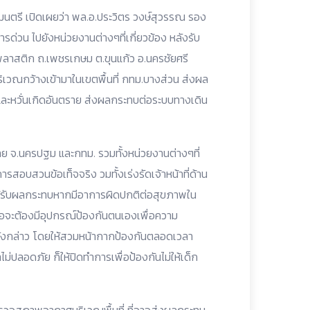
ฐมนตรี เปิดเผยว่า พล.อ.ประวิตร วงษ์สุวรรณ รอง
ด่วน ไปยังหน่วยงานต่างๆที่เกี่ยวข้อง หลังรับ
นพลาสติก ถ.เพชรเกษม ต.ขุนแก้ว อ.นครชัยศรี
ิเวณกว้างเข้ามาในเขตพื้นที่ กทม.บางส่วน ส่งผล
รง และหวั่นเกิดอันตราย ส่งผลกระทบต่อระบบทางเดิน
ดไทย จ.นครปฐม และกทม. รวมทั้งหน่วยงานต่างๆที่
การสอบสวนข้อเท็จจริง วมทั้งเร่งรัดเจ้าหน้าที่ด้าน
่ได้รับผลกระทบหากมีอาการผิดปกติต่อสุขภาพใน
ยเหลือจะต้องมีอุปกรณ์ป้องกันตนเองเพื่อความ
ี่ดังกล่าว โดยให้สวมหน้ากากป้องกันตลอดเวลา
ไม่ปลอดภัย ก็ให้ปิดทำการเพื่อป้องกันไม่ให้เด็ก