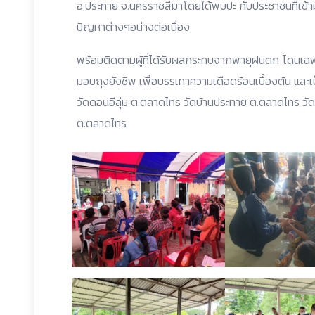
อ.ประทาย จ.นครราชสีมาโดยได้พบปะ กับประชาชนที่เข้
ปัญหาต่างๆอน่างต่อเนื่อง
พร้อมติดตามผู้ที่ได้รับผลกระทบจากพายุฝนตก โดนเฉพา
มอบถุงยังชีพ เพื่อบรรเทาความเดือดร้อนเบื้องต้น และเ
วัดดอนอีลุ่ม ต.ตลาดไทร วัดบ้านประทาย ต.ตลาดไทร ว
ต.ตลาดไทร