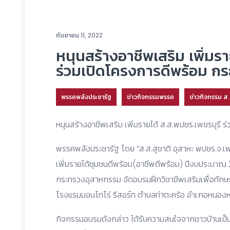
กันยายน 11, 2022
หนุนสร้างอาชีพเสริม เพิ่มรา
ร่วมเปิดโครงการดีพร้อม กร
พรรคพลังประชารัฐ
ข่าวกิจกรรมพรรค
ข่าวกิจกรรม ส
หนุนสร้างอาชีพเสริม เพิ่มรายได้ ส.ส.พปชร.เพชรบุรี 
พรรคพลังประชารัฐ โดย “ส.ส.สุชาติ อุสาหะ พปชร.จ.เ
เพิ่มรายได้ชุมชนดีพร้อม(อาชีพดีพร้อม) ปีงบประม
กระทรวงอุสาหกรรม จัดอบรมฝึกวิชาชีพเสริมเพื่อทักษะ
โรงแรมมอนโทโร่ รีสอร์ท ตำบลท่าตะคร้อ อำเภอหนองหญ
กิจกรรมอบรมดังกล่าว ได้รับความสนใจจากชาวบ้านเ