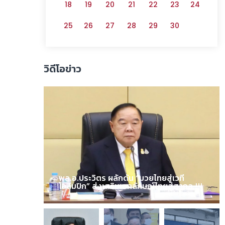
18
19
20
21
22
23
24
25
26
27
28
29
30
วิดีโอข่าว
พล.อ.ประวิตร ผลักดัน “มวยไทยสู่เวที
โอลิมปิก” ส่งเสริมเอกลักษณ์ไทยสู่สากล !!!