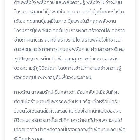
ด้านพลังใจ พลังกาย และพลังความรู้ พลังใจ ไม่ว่าจะเป็น
โครงการสอนทำปุ๋ยพลังใจ สอนชาวนาทำปุ๋ยน้ำหมักรำข้าว
ใช้เอง ทดแทนปุ๋ยเคมีในภาวะปุ้ยแพงในวิกฤตพลังงาน
โครงการปุ๋ยพลังใจ ลดต้นทุนการผลิต สร้างอาชีพ ลดราย
จ่ายภาคเกษตร ลดหนี้ สร้างรายได้ สร้างพลังใจให้ชาวนา
ชาวสวนชาวไร่ภาคการเกษตร พลังกาย ผ่านสายยางวิเศษ
ภูมิปัญญาการยืดเส้นเพื่อดูแลสุขภาพตัวเอง และพลัง
ของความรู้ภูมิปัญญา โดยการเข้าไปทำงานสร้างความรู้
ต่อยอดภูมิปัญญาอยู่กับพี่น้องประชาชน
ทางด้าน นายสมรักษ์ ขึ้นกล่าวว่า ย้อนกลับไปเมื่อวันที่ผม
ตัดสินใจร่วมงานกับพรรคพลังประชารัฐ เชื่อหรือไม่ครับ
วันนั้นโซเชียลถล่มผมเละเลย แต่ด้วยใจที่หนักแน่นของผม
ชีวิตผมต่อยมวยมาตั้งแต่เด็ก ใครด่าผมก็ช่างเพราะผมได้
เลือกแล้วว่า ชีวิตหลังจากนี้เราอยากจะทำเพื่อบ้านเกิด เพื่อ
พี่น้องประชาชน