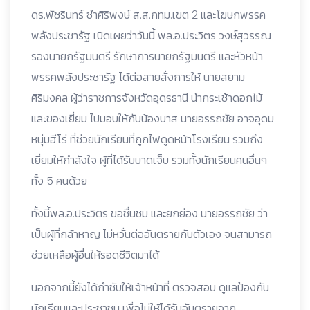
ดร.พัชรินทร์ ซำศิริพงษ์ ส.ส.กทม.เขต 2 และโฆษกพรรค
พลังประชารัฐ เปิดเผยว่าวันนี้ พล.อ.ประวิตร วงษ์สุวรรณ
รองนายกรัฐมนตรี รักษาการนายกรัฐมนตรี และหัวหน้า
พรรคพลังประชารัฐ ได้ต่อสายสั่งการให้ นายสยาม
ศิริมงคล ผู้ว่าราชการจังหวัดอุดรธานี นำกระเช้าดอกไม้
และของเยี่ยม ไปมอบให้กับน้องบาส นายอรรถชัย อาจอุดม
หนุ่มฮีโร่ ที่ช่วยนักเรียนที่ถูกไฟดูดหน้าโรงเรียน รวมถึง
เยี่ยมให้กำลังใจ ผู้ที่ได้รับบาดเจ็บ รวมทั้งนักเรียนคนอื่นๆ
ทั้ง 5 คนด้วย
ทั้งนี้พล.อ.ประวิตร ขอชื่นชม และยกย่อง นายอรรถชัย ว่า
เป็นผู้ที่กล้าหาญ ไม่หวั่นต่ออันตรายกับตัวเอง จนสามารถ
ช่วยเหลือผู้อื่นให้รอดชีวิตมาได้
นอกจากนี้ยังได้กำชับให้เจ้าหน้าที่ ตรวจสอบ ดูแลป้องกัน
นักเรียนและประชาชน เพื่อไม่ให้ได้รับอันตรายจาก