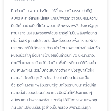
ปิดท้ายด้วย พล.อ.ประวิตร ได้ขึ้นกล่าวกับบรรดาว่าที่ผู้
สมัคร ส.ส. อีสานเหนือและแกนนำพรรค ว่า วันนี้ผมมีความ
ยินดีเป็นอย่างยิ่งที่ได้มาพบสมาชิกพรรคพลังประชารัฐทุก
ท่าน เราจะเปลี่ยนพรรคพลังประชารัฐให้เป็นพลังเพื่อชาติ
เพื่อที่จะให้ทุกคนได้รวมกันเป็นหนึ่งเดียว เพื่อทำงานให้กับ
ประเทศชาติให้เกิดความก้าวหน้า โดยเฉพาะอย่างยิ่งจังหวัด
หนองบัวลำภู ซึ่งมีรายได้น้อยเป็นลำดับที่ 76 ปีหน้าเราจะ
ทำให้ขึ้นมาอย่างน้อย 10 อันดับ เพื่อที่จะพัฒนาให้เรื่องน้ำ
คน ยานพาหนะ รวมไปถึงเส้นทางต่าง ๆ ซึ่งรัฐบาลได้ให้
ความสำคัญกับทุกจังหวัดอย่างเท่าเทียม ไม่ว่าจะเป็น
จังหวัดไหนงาน “พลังประชารัฐ มัดใจประชาชน” ครั้งนี้คือ
ความตั้งใจของตัวผมที่อยากจะเปิดพื้นที่ให้ประชาชน ผู้
สมัคร แกนนำพรรคพลังประชารัฐ ได้มีโอกาสพบปะพูดคุย
กัน แลกเปลี่ยนเรียนรู้อย่างเป็นกันเอง เพราะฉะนั้นทุก