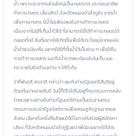
นํ้า เพราะประชากรส่วนใหญ่เป็นเกษตรกร ประกอบอาชีพ
ทําการเกษตร เลี้ยงสัตว์ จังหวัดหนองบัวลําภูยัง ขาดนํ้า
เพื่อการเกษตร มีนํ้าไม่เพียงพอในการทําการเกษตร
เนื่องจากไม่มีที่เก็บนํ้าไว้ใช้ ที่สามารถใช้ได้ทําการเกษตรได้
ตลอดทั้งปี สิ่งที่อยากให้เกิดขึ้นเพื่อใช้ประโยชน์จากแหล่ง
นํ้าลําพะเนียงคือ อยากให้มีที่กั้นนํ้าไว้เป็นช่วง ๆ เพื่อใช้ใน
การทําการเกษตร และดึงนํ้าจากพะเนียงส่งไปเก็บ และ
กระจายไปยังตําบลต่าง ๆ ให้ทั่วถึง
ว่าที่พันตรี สรชาติ กล่าวว่า ผมกับท่านรัฐมนตรีสันติอยู่
ด้วยกันมาหลายสิบปี วันนี้ก็ดีใจได้ไปอยู่ที่กระทรวงการคลัง
โดยเฉพาะอย่างยิ่งท่านรัฐมนตรีท่านเป็นประธานคณะ
กรรมการประชารัฐสวัสดิการเพื่อเศรษฐกิจฐานรากและ
สังคม เลือกตั้งครั้งที่แล้วผมได้มีโอกาสไปช่วยผู้สมัครหา
เสียง ที่จังหวัดหนองบัวลําภูรู้เลยว่าพี่น้องอยากได้บัตร