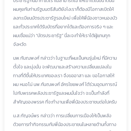
ประชารัฐกันมาก แต่เราไม่สามารถเอาให้เขาได้ในขนาดนั้น
ผมคุยกับท่านรัฐมนตรีสันติยังไงเราก็ต้องมีโอกาสเปิดให้
ลงทะเบียนบัตรประชารัฐรอบใหม่ เพื่อให้พี่น้องชาวหนองบัว
และทั่วประเทศได้รับบัตรที่อยากได้และต้องการจริง ๆ และ
ผมเชื่อแน่ว่า “บัตรประชารัฐ” นี่ละจะทำให้เราได้ผู้แทนทุก
จังหวัด
นพ.กันณพงศ์ กล่าวว่า ในฐานะที่ผมเป็นคนรุ่นใหม่ ที่มีความ
ตั้งใจ และมุ่งมั่น จะพัฒนาและสร้างความเปลี่ยนแปลงใน
ทางที่ดีขึ้นให้ประเทศของเรา จึงขออาสา และ ขอโอกาสให้
ผม หมอโน่ นพ.กันณพงศ์ อัครไชยพงศ์ ได้ร่วมอุดมการณ์
ไปกับพรรคพลังประชารัฐและผมมั่นใจว่า จะเป็นกำลังที่
สำคัญของพรรค ที่จะทำงานเพื่อพี่น้องประชาชนต่อไปครับ
น.ส.กัญจน์พร กล่าวว่า การเปลี่ยนการเมืองให้เป็นพลัง
ด้วยการทำกิจกรรมกับพี่น้องประชาชนในหลายด้านทั้งทาง