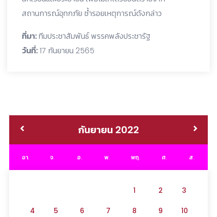
สถานการณ์อุทกภัย ซ้ำรอยเหตุการณ์ดังกล่าว
ที่มา:
ทีมประชาสัมพันธ์ ​พรรคพลังประชารัฐ
วันที่:
17 กันยายน 2565
กันยายน 2022
อา.
จ.
อ.
พ.
พฤ.
ศ.
ส.
1
2
3
4
5
6
7
8
9
10