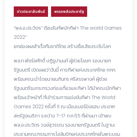
ข่าวประชาสัมพันธ์
พรรคพลังประชารัฐ
“พล.อ.ประวิตร” ต้อนรับทัพนักกีฬา The world Games
2022″
ยกย่องผลสำเร็จทีมชาติไทย สร้างชื่อเสียงระดับโลก
พล.ท.พัชร์ชศักดิ์ ปฏิรูปานนท์ ผู้ช่วยโฆษก รองนายก
รัฐมนตรี เปิดเผยว่าวันนี้ การกีฬาแห่งประเทศไทย กกท.
พร้อมคณะนำโดยนายนภินทร ศรีสรรพางค์ ผู้ช่วย
รัฐมนตรีรมกระทรวงท่องเที่ยวและกีฬา ได้นำคณะนักกีฬา
พร้อมเจ้าหน้าที่ ที่เข้าร่วมการแข่งขันกีฬา The World
Games 2022 ครั้งที่ 11 ณ เมืองเบอร์มิงแฮม ประเทศ
สหรัฐอเมริกา ระหว่าง 7-17 ก.ค.65 ที่ผ่านมา เข้าพบ
พล.อ.ประวิตร วงษ์สุวรรณ รองนายกรัฐมนตรี ในฐานะ
ประธานคณะกรรมการโอลิมปิกแห่งประเทศไทยในพระบรม