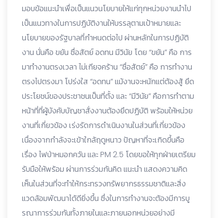
มอบข้อแนะนำเพื่อเป็นแนวนโยบายให้แก่ทุกหน่วยงานนำไป
เป็นแนวทางในการปฏิบัติงานให้บรรลุตามเป้าหมายและ
นโยบายของรัฐบาลที่กำหนดต่อไป ผ่านหลักในการปฏิบัติ
งาน นั่นคือ ขยัน ซื่อสัตย์ อดทน มีวินัย โดย “ขยัน” คือ การ
มาทำงานตรงเวลา ไม่เกียจคร้าน “ซื่อสัตย์” คือ การทำงาน
ตรงไปตรงมา โปร่งใส “อดทน” แม้งานจะหนักแต่ต้องสู้ ยึด
ประโยชน์ของประชาชนเป็นที่ตั้ง และ “มีวินัย” คือการทำตาม
หน้าที่ที่ผู้บังคับบัญชาสั่งงานต้องยึดปฏิบัติ พร้อมให้หน่วย
งานที่เกี่ยวข้อง เร่งรัดการดำเนินงานในส่วนที่เกี่ยวข้อง
เนื่องจากกำลังจะเข้าใกล้ฤดูหนาว ปัญหาที่จะเกิดขึ้นคือ
เรื่อง ไฟป่าหมอกควัน และ PM 2.5 โดยขอให้ทุกฝ่ายเตรียม
รับมือให้พร้อม ผ่านการร่วมกันคิด แนะนำ แสดงความคิด
เห็นในส่วนที่จะทำให้กระทรวงทรัพยากรธรรมชาติและสิ่ง
แวดล้อมพัฒนาได้ดียิ่งขึ้น ซึ่งในการทำงานจะต้องมีการบู
รณาการร่วมกันทั้งภายในและภายนอกหน่วยอย่างมี