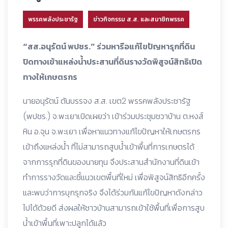
พรรคพลังประชารัฐ
ข่าวกิจกรรม ส.ส. และสมาชิกพรรค
“สส.อนุรัตน์ พปชร.” ร่วมหารือแก้ไขปัญหารุกที่ดิน
ปิดทางเข้าแหล่งน้ำประสานที่ดินรางวัดพิสูจน์สิทธิเปิด
ทางให้เกษตรกร
นายอนุรัตน์ ตันบรรจง ส.ส. เขต2 พรรคพลังประชารัฐ
(พปชร.) จ.พะเยาเปิดเผยว่า เข้าร่วมประชุมชวาบ้าน ต.หงส์
หิน อ.จุน จ.พะเยา เพื่อหาแนวทางแก้ไขปัญหาให้เกษตรกร
เข้าถึงแหล่งน้ำ ที่ไม่สามารถสูบน้ำเข้าพื้นที่การเกษตรได้
จากการรุกที่ดินของนายทุน จึงประสานสำนักงานที่ดินเข้า
ทำการรางวัดและชี้แนวเขตพื้นที่ใหม่ เพื่อพิสูจน์สิทธิอีกครั้ง
และพบว่าการบุกรุกจริง จึงได้ร่วมกันแก้ไขปัญหาดังกล่าว
ไปได้ด้วยดี ส่งผลให้ชาวบ้านสามารถเข้าใช้พื้นที่เพื่อการสูบ
น้ำเข้าพื้นที่เพาะปลูกได้แล้ว