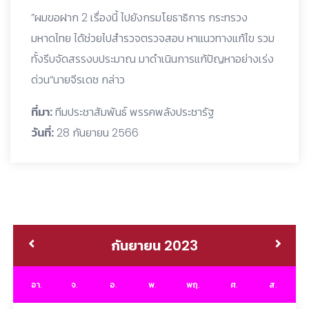
”ผมขอฝาก 2 เรื่องนี้ ไปยังกรมโยธาธิการ กระทรวง
มหาดไทย ได้ช่วยไปสำรวจตรวจสอบ หาแนวทางแก้ไข รวม
ทั้งรีบจัดสรรงบประมาณ มาดำเนินการแก้ปัญหาอย่างเร่ง
ด่วน“นายจีรเดช กล่าว
ที่มา:
ทีมประชาสัมพันธ์ พรรคพลังประชารัฐ
วันที่:
28 กันยายน 2566
กันยายน 2023
อา.
จ.
อ.
พ.
พฤ.
ศ.
ส.