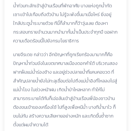
น้ำท่วมทะลักเข้าสู่บ้านเรือนที่พักอาศัย บางแห่งถูกน้ำกัด
เซาะเข้าไปเกือบถึงตัวบ้าน ไม่รู้จะพังขึ้นมาเมื่อไหร่ ยิ่งอยู่
ใกล้ประตูน้ำระบายด้วย ทีนี้ก็ลำบากก็ว้าวุ่นเลย ต้องหา
กระสอบทรายจำนวนมากนำมากั้นน้ำเป็นประจำทุกปี ขอฝาก
ความเดือดร้อนนี้ไปยังกรมโยธาธิการ
นายจีรเดช กล่าวว่า อีกปัญหาที่ถูกเรียกร้องมามากก็คือ
ปัญหาน้ำท่วมขังในเขตเทศบาลเมืองดอกคำใต้ บริเวณสอง
ฟากฝั่งแม่น้ำร่องช้าง และอยู่ช่วงปลายน้ำที่แคบคอขวด ที่
สำคัญปลายน้ำยังไม่ทะลุเชื่อมต่อไปถึงแม่น้ำอิงที่ไหลลงไปสู่
แม่น้ำโขง ในช่วงหน้าฝน เกิดน้ำป่าไหลหลาก ทำให้ไม่
สามารถระบายได้ทันก็เอ่อล้นเข้าสู่บ้านเรือนพี่น้องชาวบ้าน
ต้องขนเข้าของเครื่องใช้ ไปที่สูงเพื่อหนีน้ำ บางทีน้ำมาไว ก็
ขนไม่ทัน สร้างความเสียหายอย่างหนัก และเกิดขึ้นซ้ำซาก
ตั้งแต่ผมจำความได้