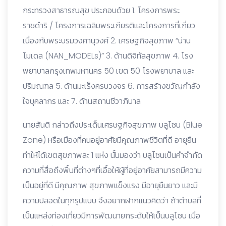
กระทรวงสาธารณสุข ประกอบด้วย 1. โครงการพระ
ราชดำริ / โครงการเฉลิมพระเกียรติและโครงการที่เกี่ยว
เนื่องกับพระบรมวงศานุวงศ์ 2. เศรษฐกิจสุขภาพ “น่าน
โมเดล (NAN_MODELs)” 3. ด้านดิจิทัลสุขภาพ 4. โรง
พยาบาลกรุงเทพมหานคร 50 เขต 50 โรงพยาบาล และ
ปริมณฑล 5. ด้านมะเร็งครบวงจร 6. การสร้างขวัญกำลัง
ใจบุคลากร และ 7. ด้านสถานชีวาภิบาล
นายสันติ กล่าวถึงประเด็นเศรษฐกิจสุขภาพ บลูโซน (Blue
Zone) หรือเมืองที่คนอยู่อาศัยมีคุณภาพชีวิตที่ดี อายุยืน
ทำให้ได้เขตสุขภาพละ 1 แห่ง นั้นมองว่า บลูโซนเป็นคำจำกัด
ความที่สื่อถึงพื้นที่ต่างๆที่เอื้อให้ผู้ที่อยู่อาศัยสามารถมีความ
เป็นอยู่ที่ดี มีคุณภาพ สุขภาพแข็งแรง มีอายุยืนยาว และมี
ความปลอดในทุกรูปแบบ จึงอยากฝากแนวคิดว่า ถ้าตำบลที่
เป็นแหล่งท่องเที่ยวมีการพัฒนายกระดับให้เป็นบลูโซน เมื่อ