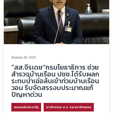
กันยายน 28, 2023
”สส.จีรเดช“กรมโยธาธิการ ช่วย
สำรวจบ้านเรือน ปชช.ได้รับผลก
ระทบน้ำเอ่อล้นเข้าท่วมบ้านเรือน
วอน รีบจัดสรรงบประมาณแก้
ปัญหาด่วน
พรรคพลังประชารัฐ
ข่าวกิจกรรม ส.ส. และสมาชิกพรรค