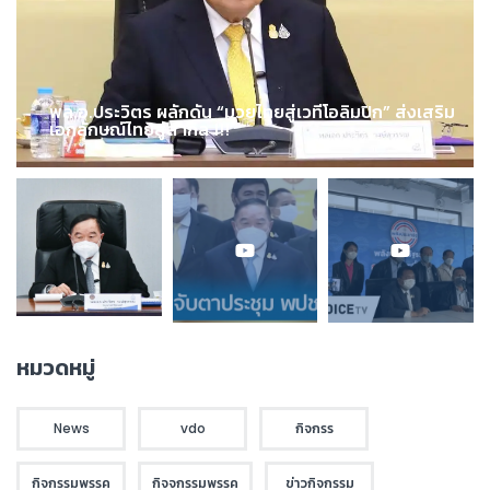
พล.อ.ประวิตร ผลักดัน “มวยไทยสู่เวทีโอลิมปิก” ส่งเสริม
เอกลักษณ์ไทยสู่สากล !!!
หมวดหมู่
News
vdo
กิจกรร
กิจกรรมพรรค
กิจจกรรมพรรค
ข่าวกิจกรรม