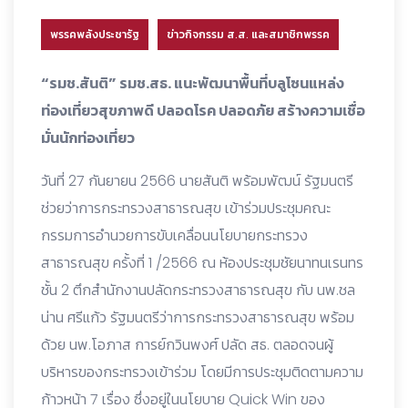
พรรคพลังประชารัฐ
ข่าวกิจกรรม ส.ส. และสมาชิกพรรค
“รมช.สันติ” รมช.สธ. แนะพัฒนาพื้นที่บลูโซนแหล่ง
ท่องเที่ยวสุขภาพดี ปลอดโรค ปลอดภัย สร้างความเชื่อ
มั่นนักท่องเที่ยว
วันที่ 27 กันยายน 2566 นายสันติ พร้อมพัฒน์ รัฐมนตรี
ช่วยว่าการกระทรวงสาธารณสุข เข้าร่วมประชุมคณะ
กรรมการอำนวยการขับเคลื่อนนโยบายกระทรวง
สาธารณสุข ครั้งที่ 1 /2566 ณ ห้องประชุมชัยนาทนเรนทร
ชั้น 2 ตึกสำนักงานปลัดกระทรวงสาธารณสุข กับ นพ.ชล
น่าน ศรีแก้ว รัฐมนตรีว่าการกระทรวงสาธารณสุข พร้อม
ด้วย นพ.โอภาส การย์กวินพงศ์ ปลัด สธ. ตลอดจนผู้
บริหารของกระทรวงเข้าร่วม โดยมีการประชุมติดตามความ
ก้าวหน้า 7 เรื่อง ซึ่งอยู่ในนโยบาย Quick Win ของ