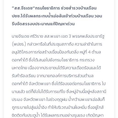
”สส.จีรเดช“กรมโยธาธิการ ช่วยสำรวจบ้านเรือน
ปชช.ได้รับผลกระทบน้ำเอ่อล้นเข้าท่วมบ้านเรือน วอน
รีบจัดสรรงบประมาณแก้ปัญหาด่วน
นายจีรเดช ศรีวิราช สส.พะเยา เขต 3 พรรคพลังประชารัฐ
(พปชร.) กล่าวหารือในที่ประชุมสภาถึง ความล่าช้าในการ
อนุมัติโครงการก่อสร้างเขื่อนป้องกันตลิ่ง หมู่ที่ 4 ตำบล
ดอกคำใต้ ซึ่งได้เสนอไปยังกรมโยธาธิการ กระทรวง
มหาดไทย เนื่องจากประชาชนได้รับความเดือดร้อนและได้
รับคำร้องเรียน จากนายกองค์การบริหารส่วนตำบล
ดอกคำใต้ จังหวัดพะเยา ซึ่งได้ร้องขอต่อกรมโยธาธิการ ไป
นานแล้ว แต่ก็ยังไม่ได้รับการแก้ไข ซึ่งหมู่บ้านนี้อยู่หลังสถานี
ประมง จังหวัดพะเยา ในช่วงฤดูฝน น้ำกว้านพะเยาเอ่อล้นก็
ถูกระบายไปสู่แม่น้ำอิง ทำให้บริเวณบ้านฝั่งหมิ่น ซึ่งอยู่ใกล้
ชิดติดกับประตูน้ำ ได้รับผลกระทบอย่างรุนแรง เกิดปัญหา