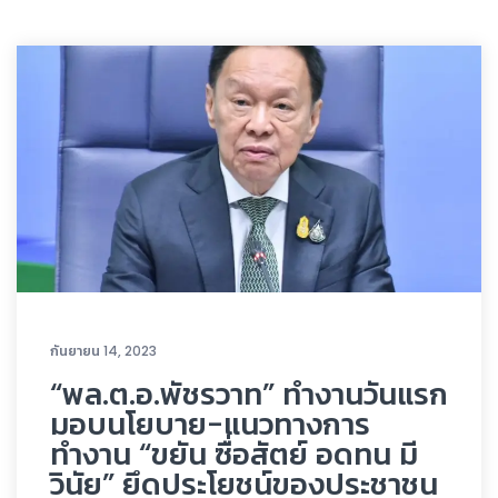
กันยายน 14, 2023
“พล.ต.อ.พัชรวาท” ทำงานวันแรก
มอบนโยบาย-แนวทางการ
ทำงาน “ขยัน ซื่อสัตย์ อดทน มี
วินัย” ยึดประโยชน์ของประชาชน