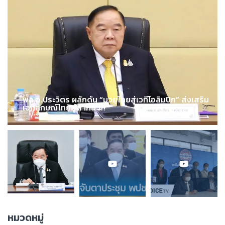
พล.อ.ประวิตร ผลักดัน “มวยไทยสู่เวทีโอลิมปิก” ส่งเสริม
เอกลักษณ์ไทยสู่สากล !!!
หมวดหมู่