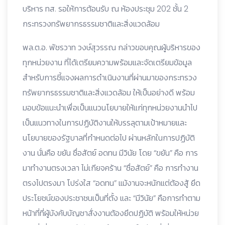
บริหาร ทส. รอให้การต้อนรับ ณ ห้องประชุม 202 ชั้น 2
กระทรวงทรัพยากรธรรมชาติและสิ่งแวดล้อม
พล.ต.อ. พัชรวาท วงษ์สุวรรณ กล่าวขอบคุณผู้บริหารของ
ทุกหน่วยงาน ที่ได้เตรียมความพร้อมและจัดเตรียมข้อมูล
สำหรับการชี้แจงผลการดำเนินงานที่ผ่านมาของกระทรวง
ทรัพยากรธรรมชาติและสิ่งแวดล้อม ให้เป็นอย่างดี พร้อม
มอบข้อแนะนำเพื่อเป็นแนวนโยบายให้แก่ทุกหน่วยงานนำไป
เป็นแนวทางในการปฏิบัติงานให้บรรลุตามเป้าหมายและ
นโยบายของรัฐบาลที่กำหนดต่อไป ผ่านหลักในการปฏิบัติ
งาน นั่นคือ ขยัน ซื่อสัตย์ อดทน มีวินัย โดย “ขยัน” คือ การ
มาทำงานตรงเวลา ไม่เกียจคร้าน “ซื่อสัตย์” คือ การทำงาน
ตรงไปตรงมา โปร่งใส “อดทน” แม้งานจะหนักแต่ต้องสู้ ยึด
ประโยชน์ของประชาชนเป็นที่ตั้ง และ “มีวินัย” คือการทำตาม
หน้าที่ที่ผู้บังคับบัญชาสั่งงานต้องยึดปฏิบัติ พร้อมให้หน่วย