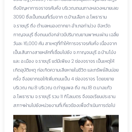
ถึงปัญหาการจราจรคับคั่ง บริเวณถนนทางหลวงหมายเลข
3090 ซึ่งเป็นถนนที่เริ่มจาก ต.บ้านเลือก อ.โพธาราม
จ.ราชบุรี ถึง ตำบลหนองตากยา อำเภอท่าม่วง จังหวัด
กาญจนบุรี ซึ่งถนนดังกล่าวมีปริมาณยานพาหนะผ่าน เฉลี่ย
วันละ 16,000 คัน สาเหตุที่ทำให้การจราจรคับคั่ง เนื่องจาก
เป็นเส้นทางสายหลักที่เชื่อมไปยัง จ.กาญจนบุรี อ.บ้านโป่ง
และ อ.เมือง จ.ราชบุรี แต่มีเพียง 2 ช่องจราจร เป็นเหตุให้
เกิดอุบัติเหตุ ก่อเกิดความเสียหายในชีวิต และทรัพย์สินบ่อย
ครั้ง จึงอยากขอให้เพิ่มถนนเป็น 4 ช่องจราจร โดยขยาย
บริเวณ กม.8 บริเวณ ต.ท่าชุมพล ถึง กม.18 ต.นางแก้ว
อ.โพธาราม จ.ราชบุรี รวม 11 กิโลเมตร จึงขอเรียนประธาน
สภาฯผ่านไปยังหน่วยงานที่เกี่ยวข้องเพื่อดำเนินการต่อไป