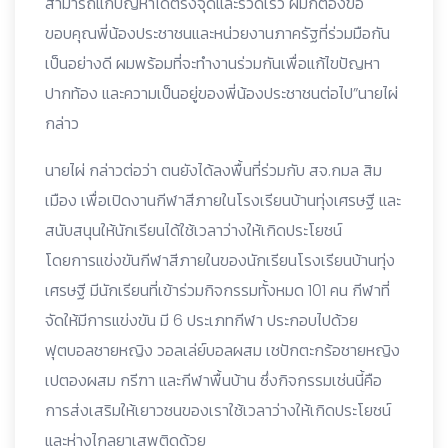
สามารถแก้ปัญหาได้ตรงจุดและรวดเร็ว ผมก็ต้องขอ
ขอบคุณพี่น้องประชาชนและหน่วยงานภาครัฐที่ร่วมมือกัน
เป็นอย่างดี ผมพร้อมที่จะทำงานร่วมกันเพื่อแก้ไขปัญหา
ปากท้อง และความเป็นอยู่ของพี่น้องประชาชนต่อไป⁣”นายไผ่
กล่าว
นายไผ่ กล่าวต่อว่า ตนยังได้ลงพื้นที่ร่วมกับ สจ.กมล สิม
เมือง เพื่อเปิดงานกีฬาสีภายในโรงเรียนบ้านทุ่งเศรษฐี และ
สนับสนุนให้นักเรียนได้ใช้เวลาว่างให้เกิดประโยชน์
โดยการแข่งขันกีฬาสีภายในของนักเรียนโรงเรียนบ้านทุ่ง
เศรษฐี มีนักเรียนที่เข้าร่วมกิจกรรมทั้งหมด 101 คน กีฬาที่
จัดให้มีการแข่งขัน มี 6 ประเภทกีฬา ประกอบไปด้วย
ฟุตบอลชายหญิง วอลเล่ย์บอลผสม เชปักตะกร้อชายหญิง
เปตองผสม กรีฑา และกีฬาพื้นบ้าน ซึ่งกิจกรรมเช่นนี้คือ
การส่งเสริมให้เยาวชนของเราใช้เวลาว่างให้เกิดประโยชน์
และห่างไกลยาเสพติดด้วย