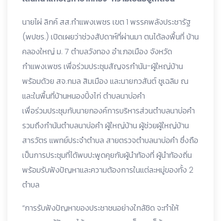
นายไผ่ ลิกค์ สส.กำแพงเพชร เขต 1 พรรคพลังประชารัฐ
(พปชร.) เปิดเผยว่าช่วงสัปดาห์ที่ผ่านมา ตนได้ลงพื้นที่ บ้าน
คลองใหญ่ ม. 7 ตำบลวังทอง อำเภอเมือง จังหวัด
กำแพงเพชร เพื่อร่วมประชุมสัญจรกำนัน-ผู้ใหญ่บ้าน
พร้อมด้วย สจ.กมล สิมเมือง และนายกวสันต์ ชูเฉลิม ณ
และในพื้นที่บ้านหนองปิ้งไก่ ตำบลนาบ่อคำ
เพื่อร่วมประชุมกับนายกองค์การบริหารส่วนตำบลนาบ่อคำ
รวมถึงกำนันตำบลนาบ่อคำ ผู้ใหญ่บ้าน ผู้ช่วยผู้ใหญ่บ้าน
สารวัตร แพทย์ประจำตำบล สายตรวจตำบลนาบ่อคำ ซึ่งถือ
เป็นการประชุมที่ได้พบปะพูดคุยกับผู้นำท้องที่ ผู้นำท้องถิ่น
พร้อมรับฟังปัญหาและความต้องการในแต่ละหมู่ของทั้ง 2
ตำบล
“การรับฟังปัญหาของประชาชนอย่างใกล้ชิด จะทำให้