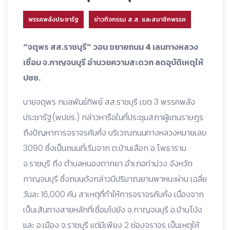
พรรคพลังประชารัฐ
ข่าวกิจกรรม ส.ส. และสมาชิกพรรค
“จตุพร สส.ราชบุรี” วอน ขยายถนน 4 เลนทางหลวง
เชื่อม จ.กาญจนบุรี อำนวยความสะดวก ลดอุบัติเหตุให้
ปชช.
นายจตุพร กมลพันธ์ทิพย์ สส.ราชบุรี เขต 3 พรรคพลัง
ประชารัฐ(พปชร.) กล่าวหารือในที่ประชุมสภาผู้แทนราษฎร
ถึงปัญหาการจราจรคับคั่ง บริเวณถนนทางหลวงหมายเลข
3090 ซึ่งเป็นถนนที่เริ่มจาก ต.บ้านเลือก อ.โพธาราม
จ.ราชบุรี ถึง ตำบลหนองตากยา อำเภอท่าม่วง จังหวัด
กาญจนบุรี ซึ่งถนนดังกล่าวมีปริมาณยานพาหนะผ่าน เฉลี่ย
วันละ 16,000 คัน สาเหตุที่ทำให้การจราจรคับคั่ง เนื่องจาก
เป็นเส้นทางสายหลักที่เชื่อมไปยัง จ.กาญจนบุรี อ.บ้านโป่ง
และ อ.เมือง จ.ราชบุรี แต่มีเพียง 2 ช่องจราจร เป็นเหตุให้