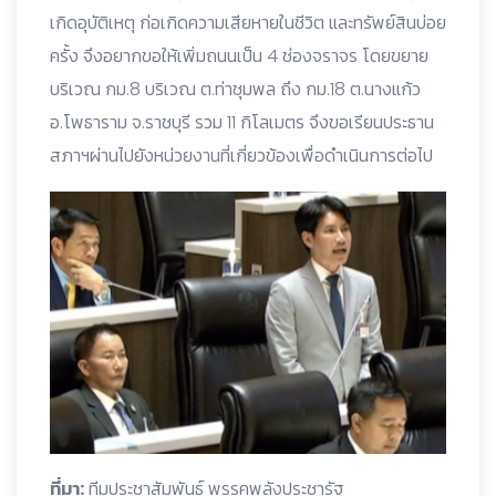
เกิดอุบัติเหตุ ก่อเกิดความเสียหายในชีวิต และทรัพย์สินบ่อย
ครั้ง จึงอยากขอให้เพิ่มถนนเป็น 4 ช่องจราจร โดยขยาย
บริเวณ กม.8 บริเวณ ต.ท่าชุมพล ถึง กม.18 ต.นางแก้ว
อ.โพธาราม จ.ราชบุรี รวม 11 กิโลเมตร จึงขอเรียนประธาน
สภาฯผ่านไปยังหน่วยงานที่เกี่ยวข้องเพื่อดำเนินการต่อไป
ที่มา:
ทีมประชาสัมพันธ์ พรรคพลังประชารัฐ