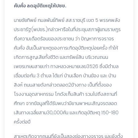
คับคั่ง ลดอุบัติเหตุให้ปชข.
นายชัยทิพย์ กมลพันธ์ทิพย์ สส.ราชบุรี เขต 5 พรรคพลัง
ประชารัฐ(พปชร.)กล่าวหารือในที่ประชุมสภาผู้แทนราษฎร
ถึงความเดือดร้อนของประชาชน ว่า ปัญหาการจราจร
คับคั่ง อันเป็นสาเหตุของการเกิดอุบัติเหตุบ่อยครั้ง ทำให้
เกิดการสูญเสียทั้งชีวิต และทรัพย์สิน บริเวณถนน
เพชรเกษมสายเก่า ทางหลวงหมายเลข3526 ซึ่งมีตำบล
เชื่อมต่อกัน 3 ตำบล ได้แก่ บ้านเลือก บ้านฆ้อง และ บ้าน
สิงห์ ถนนสายดังกล่าวตลอด2ข้างทาง เป็นที่ตั้งของ
โรงงานอุตสาหกรรม โกดังเก็บสินค้า รวมไปถึงสถานที่
ศึกษา จากข้อมูลที่ได้รับพบว่ามียานพาหนะสัญจรตลอด
เส้นทางเฉลี่ยสาม30,000คัน และเกิดอุบัติเหตุ 150-180
ครั้งต่อปี
สาเหตุเกิดจากถนนที่ยังเป็นสองช่องทางจราจร และยังตั้ง