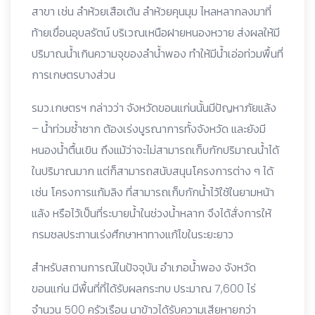
สาขา เช่น ลำห้วยเสือเต้น ลำห้วยคุนมุม ไหลหลากลงมาที่
ท้ายเขื่อนอุบลรัตน์ บริเวณเหนือฝายหนองหวาย ส่งผลให้มี
ปริมาณน้ำเกินความจุของลำน้ำพอง ทำให้มีน้ำเอ่อท่วมพื้นที่
การเกษตรบางส่วน
รมว.เกษตรฯ กล่าวว่า จังหวัดขอนแก่นนั้นมีปัญหาภัยแล้ง
– น้ำท่วมซ้ำซาก ต้องเร่งบูรณาการทั้งจังหวัด และยังมี
หนองน้ำตื้นเขิน ถึงแม้ว่าจะไม่สามารถเก็บกักปริมาณน้ำได้
ในปริมาณมาก แต่ก็สามารถสนับสนุนโครงการต่าง ๆ ได้
เช่น โครงการแก้มลิง ที่สามารถเก็บกักน้ำไว้ใช้ในยามหน้า
แล้ง หรือไว้เป็นที่ระบายน้ำในช่วงน้ำหลาก จึงได้สั่งการให้
กรมชลประทานเร่งศึกษาหาทางแก้ไขในระยะยาว
สำหรับสถานการณ์ในปัจจุบัน อำเภอน้ำพอง จังหวัด
ขอนแก่น มีพื้นที่ที่ได้รับผลกระทบ ประมาณ 7,600 ไร่
จำนวน 500 ครัวเรือน นาข้าวได้รับความเสียหายกว่า