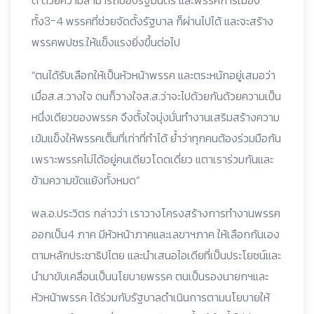
ดี ด้วยความสามารถของรัฐมนตรี และพรรคการเมือง
ทั้ง3-4 พรรคที่ช่วยจัดตั้งรัฐบาล ก็ผ่านไปได้ และจะสร้าง
พรรคพปชร.ให้แข็งแรงยิ่งขึ้นต่อไป
“ตนได้รับเลือกให้เป็นหัวหน้าพรรค และตระหนักอยู่เสมอว่า
เมื่อส.ส.วางใจ ตนก็วางใจส.ส.ว่าจะไปด้วยกันด้วยความเป็น
หนึ่งเดียวของพรรค จึงตั้งใจมุ่งมั่นทำงานเสริมสร้างความ
เข้มแข็งให้พรรคเต็มที่เท่าที่ทำได้ ย้ำว่าทุกคนต้องร่วมมือกัน
เพราะพรรคไม่ได้อยู่คนเดียวโดดเดี่ยว แตาเราร่วมกันและ
ข้ามความขัดแย้งทั้งหมด”
พล.อ.ประวิตร กล่าวว่า เราวางโครงสร้างการทำงานพรรค
ออกเป็น4 ภาค มีหัวหน้าภาคและเลขาฯภาค ให้เลือกกันเอง
ตามหลักประชาธิปไตย และนำเสนอไอเดียที่เป็นประโยชน์และ
นำมาขับเคลื่อนเป็นนโยบายพรรค ตนเป็นรองนายกฯและ
หัวหน้าพรรค ได้ร่วมกับรัฐบาลดำเนินการตามนโยบายให้