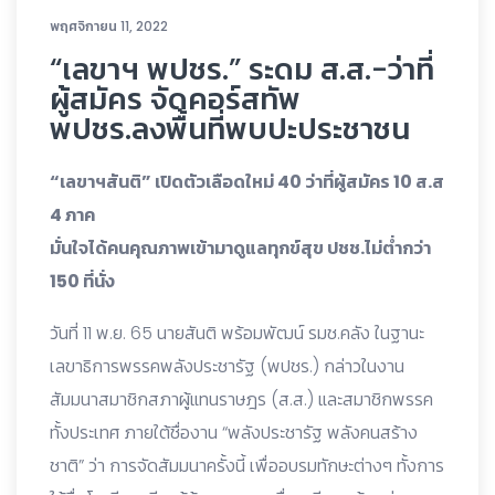
พฤศจิกายน 11, 2022
“เลขาฯ พปชร.” ระดม ส.ส.-ว่าที่
ผู้สมัคร จัดคอร์สทัพ
พปชร.ลงพื้นที่พบปะประชาชน
“เลขาฯสันติ” เปิดตัวเลือดใหม่ 40 ว่าที่ผู้สมัคร 10 ส.ส
4 ภาค
มั่นใจได้คนคุณภาพเข้ามาดูแลทุกข์สุข ปชช.ไม่ต่ำกว่า
150 ที่นั่ง
วันที่ 11 พ.ย. 65 นายสันติ พร้อมพัฒน์ รมช.คลัง ในฐานะ
เลขาธิการพรรคพลังประชารัฐ (พปชร.) กล่าวในงาน
สัมมนาสมาชิกสภาผู้แทนราษฎร (ส.ส.) และสมาชิกพรรค
ทั้งประเทศ ภายใต้ชื่องาน “พลังประชารัฐ พลังคนสร้าง
ชาติ” ว่า การจัดสัมมนาครั้งนี้ เพื่ออบรมทักษะต่างๆ ทั้งการ