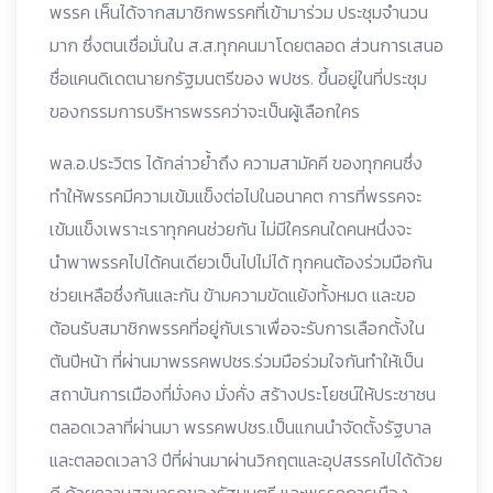
พรรค เห็นได้จากสมาชิกพรรคที่เข้ามาร่วม ประชุมจำนวน
มาก ซึ่งตนเชื่อมั่นใน ส.ส.ทุกคนมาโดยตลอด ส่วนการเสนอ
ชื่อแคนดิเดตนายกรัฐมนตรีของ พปชร. ขึ้นอยู่ในที่ประชุม
ของกรรมการบริหารพรรคว่าจะเป็นผู้เลือกใคร
พล.อ.ประวิตร ได้กล่าวย้ำถึง ความสามัคคี ของทุกคนซึ่ง
ทำให้พรรคมีความเข้มแข็งต่อไปในอนาคต การที่พรรคจะ
เข้มแข็งเพราะเราทุกคนช่วยกัน ไม่มีใครคนใดคนหนึ่งจะ
นำพาพรรคไปได้คนเดียวเป็นไปไม่ได้ ทุกคนต้องร่วมมือกัน
ช่วยเหลือซึ่งกันและกัน ข้ามความขัดแย้งทั้งหมด และขอ
ต้อนรับสมาชิกพรรคที่อยู่กับเราเพื่อจะรับการเลือกตั้งใน
ต้นปีหน้า ที่ผ่านมาพรรคพปชร.ร่วมมือร่วมใจกันทำให้เป็น
สถาบันการเมืองที่มั่งคง มั่งคั่ง สร้างประโยชน์ให้ประชาชน
ตลอดเวลาที่ผ่านมา พรรคพปชร.เป็นแกนนำจัดตั้งรัฐบาล
และตลอดเวลา3 ปีที่ผ่านมาผ่านวิกฤตและอุปสรรคไปได้ด้วย