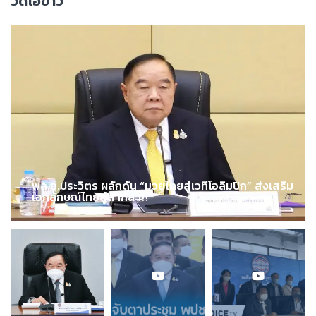
วิดีโอข่าว
พล.อ.ประวิตร ผลักดัน “มวยไทยสู่เวทีโอลิมปิก” ส่งเสริม
เอกลักษณ์ไทยสู่สากล !!!