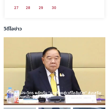
27
28
29
30
วิดีโอข่าว
พล.อ.ประวิตร ผลักดัน “มวยไทยสู่เวทีโอลิมปิก” ส่งเสริม
เอกลักษณ์ไทยสู่สากล !!!