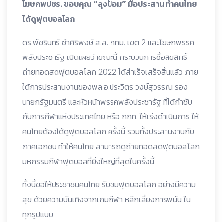
โฆษกพปชร. ขอบคุณ “ลุงป้อม” มือประสาน ทำคนไทย
ได้ดูฟุตบอลโลก
ดร.พัชรินทร์ ซำศิริพงษ์ ส.ส. กทม. เขต 2 และโฆษกพรรค
พลังประชารัฐ เปิดเผยว่าขณะนี้ กระบวนการซื้อลิขสิทธิ์
ถ่ายทอดสดฟุตบอลโลก 2022 ได้สำเร็จเสร็จสิ้นแล้ว ภาย
ใต้การประสานงานของพล.อ.ประวิตร วงษ์สุวรรณ รอง
นายกรัฐมนตรี และหัวหน้าพรรคพลังประชารัฐ ที่ได้กำชับ
กับการกีฬาแห่งประเทศไทย หรือ กกท. ให้เร่งดำเนินการ ให้
คนไทยต้องได้ดูฟุตบอลโลก ครั้งนี้ รวมทั้งประสานงานกับ
ภาคเอกชน ทำให้คนไทย สามารถดูถ่ายทอดสดฟุตบอลโลก
มหกรรมกีฬาฟุตบอลที่ยิ่งใหญ่ที่สุดในครั้งนี้
ทั้งนี้ขอให้ประชาชนคนไทย รับชมฟุตบอลโลก อย่างมีความ
สุข ด้วยความบันเทิงจากเกมกีฬา หลีกเลี่ยงการพนัน ใน
ทุกรูปแบบ