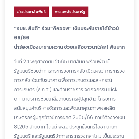
ข่าวประชาสัมพันธ์
พรรคพลังประชารัฐ
“รมช. สันติ” ร่วม“คิกออฟ” เงินประกันรายได้ข้าวปี
65/66
นำร่องเมืองมะขามหวาน ช่วยเหลือชาวนาไร่ละ1 พันบาท
วันที่ 24 พฤศจิกายน 2565 นายสันติ พร้อมพัฒน์
รัฐมนตรีช่วยว่าการกระทรวงการคลัง เปิดเผยว่า กระทรวง
การคลัง ร่วมกับธนาคารเพื่อการเกษตรและสหกรณ์
การเกษตร (ธ.ก.ส.) และส่วนราชการ จัดกิจกรรม Kick
off มาตรการช่วยเหลือเกษตรกรผู้ปลูกข้าว โครงการ
สนับสนุนค่าบริหารจัดการและพัฒนาคุณภาพผลผลิต
เกษตรกรผู้ปลูกข้าวปีการผลิต 2565/66 ภายใต้วงวงเงิน
81,265 ล้านบาท โดยมี พล.อ.ประยุทธ์จันทร์โอชา นายก
รัฐมนตรี และรัฐมนตรีว่าการกระทรวงกลาโหม เป็นประธาน