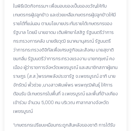
ในพิธีเปิดกิจกรรมฯ เพื่อมอบของเป็นของขวัญให้กับ
เกษตรกรผู้ปลูกข้าว และช่วยเหลือเกษตรกรผู้ปลูกข้าวให้มี
รายได้ที่แน่นอน ตามนโยบายประกันรายได้เกษตรกรของ
รัฐบาล โดยมี นายอาดม เติมพิทยาไสสิฐ รัฐมนตรีว่าการ
กระทรวงการคลัง นายชัยวุฒิ ธนาคมานุสรณ์ รัฐมนตรี
ว่าการกระทรวงดิจิทัลเพื่อเศรษฐกิจและสังคม นายสุชาติ
ชมกลิ่น รัฐมนตรีว่าการกระทรวงแรงงาน นายกฤษณ์ คง
เมือง ผู้ว่าราชการจังหวัดเพชรบูรณ์ และสมาชิกสภาผู้แทน
ราษฎร (ส.ส.)พรรคพลังประชารัฐ จ.เพชรบูรณ์ อาทิ นาย
จักรัตน์ พั้วช่วย ,นางสาวพิมพ์พร พรพฤฒิพันธุ์ ให้การ
ต้อนรับ มีเกษตรกรในพื้นที่ จ.เพชรบูรณ์ และพื้นที่ข้างเคียง
เข้าร่วม จำนวน 5,000 คน บริเวณ ศาลากลางจังหวัด
เพชรบูรณ์
“เกษตรกรเปรียบเหมือนกระดูกสันหลังของชาติ การได้รับ