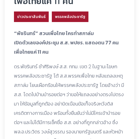
เพื่อไทยแค่ 11 คน
ข่าวประชาสัมพันธ์
พรรคพลังประชารัฐ
“พัชรินทร์” สวนเพื่อไทย ใครทำสภาล่ม
เปิดตัวเลของค์ประชุม ส.ส. พปชร. แสดงตน 77 คน
เพื่อไทยแค่ 11 คน
ดร.พัชรินทร์ ซำศิริพงษ์ ส.ส. กทม. เขต 2 ในฐานะโฆษก
พรรคพลังประชารัฐ โต้ ส.ส.พรรคเพื่อไทย หลังแถลงเหตุ
สภาล่ม โยนเผือกร้อนให้พรรคพลังประชารัฐ โดยอ้างว่า มี
ส.ส. โดดไปบ้านป่ารอยต่อฯ ว่าขอให้แถลงอย่างตรงไปตรง
มา ให้ข้อมูลที่ถูกต้อง อย่าบิดเบือนข้อเท็จจริงหวังดิส
เครดิตทางการเมือง พร้อมทั้งยืนยันว่าไม่มีใครเข้าป่ารอย
ต่อฯ และไม่ได้มีการเช็คชื่อ ส.ส. อย่างที่ถูกกล่าวอ้าง ซึ่ง
พล.อ.ประวิตร วงษ์สุวรรณ รองนายกรัฐมนตรี และหัวหน้า