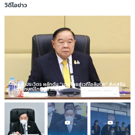
วิดีโอข่าว
พล.อ.ประวิตร ผลักดัน “มวยไทยสู่เวทีโอลิมปิก” ส่งเสริม
เอกลักษณ์ไทยสู่สากล !!!