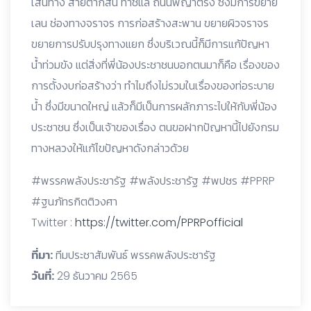
เส้นทาง สายตากสิน ท่าชแล ถนนพญาตรัง ซึ่งมีการขยาย
เลน ช่องทางจราจร การก่อสร้างสะพาน ขยายผิวจราจร
ขยายการปรับปรุงทางแยก ซึ่งบริเวณนี้ก็มีการแก้ปัญหา
น้ำท่วมขัง แต่สิ่งที่พี่น้องประชาชนบอกตนมาก็คือ เรื่องของ
การตั้งงบก่อสร้างว่า ทำไมถึงไม่รวมในเรื่องของท่อระบาย
น้ำ ซึ่งมีขนาดใหญ่ แล้วก็มีเป็นการผลักภาระไปให้กับพี่น้อง
ประชาชน ซึ่งเป็นเจ้าของเรื่อง ตนขอฝากปัญหานี้ไปยังกรม
ทางหลวงให้แก้ไขปัญหาดังกล่าวด้วย
#พรรคพลังประชารัฐ #พลังประชารัฐ #พปชร #PPRP
#ฐนภัทรกิตติวงศา
Twitter :
https://twitter.com/PPRPofficial
ที่มา:
ทีมประชาสัมพันธ์ พรรคพลังประชารัฐ
วันที่:
29 ธันวาคม 2565