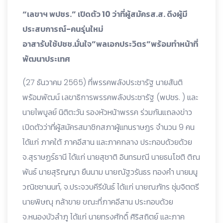
“เลขาฯ พปชร.” เปิดตัว 10 ว่าที่ผู้สมัครส.ส. ดึงผู้มี
ประสบการณ์-คนรุ่นใหม่
อาสารับใช้ปชช.มั่นใจ”พลเอกประวิตร”พร้อมทำหน้าที่
พัฒนาประเทศ
(27 ธันวาคม 2565) ที่พรรคพลังประชารัฐ นายสันติ
พร้อมพัฒน์ เลขาธิการพรรคพลังประชารัฐ (พปชร. ) และ
นายไพบูลย์ นิติตะวัน รองหัวหน้าพรรค ร่วมกันแถลงข่าว
เปิดตัวว่าที่ผู้สมัครสมาชิกสภาผู้แทนราษฎร จำนวน 9 คน
ได้แก่ ภาคใต้ ภาคอีสาน และภาคกลาง ประกอบด้วยด้วย
จ.สุราษฏร์ธานี ได้แก่ นายสุชาติ อินทรมณี นายธนโชติ ติณ
พันธ์ นายสุริญญา ยืนนาม นายณัฐวรันธร ทองคำ นายมนู
วณิชชานนท์, จ.ประจวบคีรีขันธ์ ได้แก่ นายณภัทร ชุ่มจิตตรี
นายพิษณุ กล้าขาย ขณะที่ภาคอีสาน ประกอบด้วย
จ.หนองบัวลำภู ได้แก่ นายทรงศักดิ์ ศิริสถิตย์ และภาค