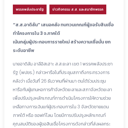
พรรคพลังประชารัฐ
ข่าวกิจกรรม ส.ส. และสมาชิกพรรค
“ส.ส.อาดิลัน” เสนอคลัง ทบทวนเกณฑ์ผู้ขอรับสินเชื่อ
ทำโครงการใน 3 จ.ภาคใต้
เน้นกลุ่มผู้ประกอบการรายใหม่ สร้างความเชื่อมั่น ยก
ระดับอาชีพ
นายอาดิลัน อาลีอิสเฮาะ ส.ส.ยะลา เขต 1 พรรคพลังประชา
รัฐ (พปชร.) กล่าวหารือในที่ประชุมสภาถึงกระทรวงการ
คลังว่า เมื่อวันที่ 26 ธันวาคมที่ผ่านมา ตนได้ร่วมประชุม
หารือกับผู้แทนหอการค้าจังหวัดยะลาและสภาจังหวัดยะลา
เพื่อปรับปรุงหลักเกณฑ์การดำเนินโครงการให้ความช่วย
เหลือทางการเงินแก่ผู้ประกอบการใน 3 จังหวัดชายแดน
ภาคใต้ หรือ ซอฟท์โลน โดยมีการปรับปรุงหลักเกณฑ์
คุณสมบัติของผู้ขอสินเชื่อโครงการดังกล่าวที่ส่งผลกระ