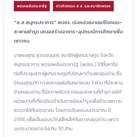
พรรคพลังประชารัฐ
ข่าวกิจกรรม ส.ส. และสมาชิกพรรค
“ส.ส.สมุทรปราการ” พปชร. เร่งหน่วยงานแก้ไขถนน-
สะพานชำรุด เสนอสร้างอาคาร-อุปกรณ์การศึกษาเพื่อ
เยาวชน
นายยงยุทธ สุวรรณบุตร สมาชิกผู้แทนราษฎร จังหวัด
สมุทรปราการ พรรคพลังประชารัฐ (พปชร.) ได้ขึ้นหารือ
ต่อที่ประชุมสภาผู้แทนราษฎรถึงปัญหาตำบลคลองด่าน ซึ่ง
มีถนนสุขุมวิท ทางหลวงแผ่นดินหมายเลข 3 ผ่าน ที่มีสะพาน
ข้ามคลองด่าน ที่มีสภาพผิวจราจรและสะพานที่ชำรุด ขอให้
หน่วยงานที่เกี่ยวข้องดำเนินการซ่อมบำรุงเพื่ออำนวยความ
สะดวกให้กับประชาชน โดยการจัดสรรงบประมาณ ปี
2566 เพื่อเป็นของขวัญปีใหม่ให้กับชาวคลองด่าน เพราะ
งบประมาณน่าจะไม่เกิน 30 ล้าน