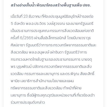
สร้างอ่างเก็บน้ำ พัฒนาโครงสร้างพื้นฐานเพื่อ ปชช.
เมื่อวันที่ 23 ธันวาคม ที่ห้องประชุมมูลนิธิอนุรักษ์ป่ารอยต่อ
5 จังหวัด พล.อ.ประวิตร วงษ์สุวรรณ รองนายกรัฐมนตรี
เป็นประธานการประชุมคณะกรรมการสิ่งแวดล้อมแห่งชาติ
ครั้งที่ 6/2565 ผ่านสื่ออิเล็กทรอนิกส์ โดยมีนายวราวุธ
ศิลปอาชา รัฐมนตรีว่าการกระทรวงทรัพยากรธรรมชาติและ
สิ่งแวดล้อม พล.อ.อนุพงษ์ เผ่าจินดา รัฐมนตรีว่าการ
กระทรวงมหาดไทยในฐานะรองประธานกรรมการ นายจตุ
พร บุรุษพัฒน์ ปลัดกระทรวงทรัพยากรธรรมชาติและสิ่ง
แวดล้อม กรรมการและเลขานุการ และดร.พิรุณ สัยยะสิทธิ์
พานิช เลขาธิการสำนักงานนโยบายและแผน
ทรัพยากรธรรมชาติและสิ่งแวดล้อม ทำหน้าที่ฝ่าย
เลขานุการ ซึ่งมีผู้ทรงคุณวุฒิและหน่วยงานที่เกี่ยวข้องเข้า
ร่วมการประชุมดังกล่าว