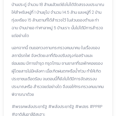
บ้านประดู่ จำนวน 18 ล้านแล้วแต่ยังไม่ได้จัดสรรงบประมาณ
ให้สำหรับหมู่ที่ 1 บ้านยุโป จำนวน 14.5 ล้าน และหมู่ที่ 2 บ้าน
ทุ่งเหรียง 15 ล้านตามที่ได้สำรวจไว้ ในส่วนของตำบล ท่า
ฉาบ บ้านปายอ ท่าศาลาหมู่ 5 บ้านเราะ นั้นไม่ได้มีการสำรวจ
แต่อย่างใด
นอกจากนี้ ตนขอทวงถามกระทรวงคมนาคม ในเรื่องของ
สถานีรถไฟ จังหวัดยะลาที่ต้องปรับปรุงก่อสร้างและ
ซ่อมแซม มีการชำรุด ทรุดโทรม ชานชาลาที่รอพักคอยของ
ผู้โดยสารไม่มีหลังคา เมื่อเกิดฝนตกหรือน้ำท่วม ทำให้เกิด
ประชาชนเดือดร้อน จนตอนนี้ก็ยังไม่ได้มีการจัดสรรงบ
ประมาณหรือ สำรวจแต่อย่างใด จึงขอให้กระทรวงคมนาคม
พิจารณาด้วย
#พรรคพลังประชารัฐ #พลังประชารัฐ #พปชร #PPRP
#อาดิลันอาลีอิสเฮาะ