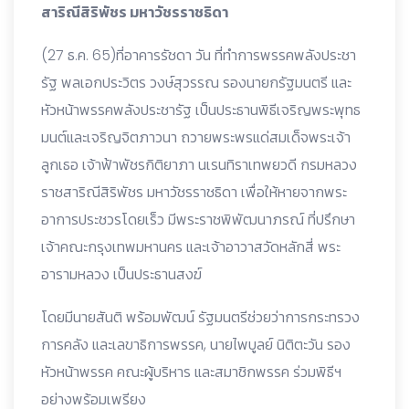
สาริณีสิริพัชร มหาวัชรราชธิดา
(27 ธ.ค. 65)ที่อาคารรัชดา วัน ที่ทำการพรรคพลังประชา
รัฐ พลเอกประวิตร วงษ์สุวรรณ รองนายกรัฐมนตรี และ
หัวหน้าพรรคพลังประชารัฐ เป็นประธานพิธีเจริญพระพุทธ
มนต์และเจริญจิตภาวนา ถวายพระพรแด่สมเด็จพระเจ้า
ลูกเธอ เจ้าฟ้าพัชรกิติยาภา นเรนทิราเทพยวดี กรมหลวง
ราชสาริณีสิริพัชร มหาวัชรราชธิดา เพื่อให้หายจากพระ
อาการประชวรโดยเร็ว มีพระราชพิพัฒนาภรณ์ ที่ปรึกษา
เจ้าคณะกรุงเทพมหานคร และเจ้าอาวาสวัดหลักสี่ พระ
อารามหลวง เป็นประธานสงฆ์
โดยมีนายสันติ พร้อมพัฒน์ รัฐมนตรีช่วยว่าการกระทรวง
การคลัง และเลขาธิการพรรค, นายไพบูลย์
นิติตะวัน รอง
หัวหน้าพรรค คณะผู้บริหาร และสมาชิกพรรค ร่วมพิธีฯ
อย่างพร้อมเพรียง