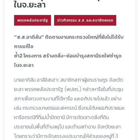
ในจ.ยะลา
พรรคพลังประชารัฐ
ข่าวกิจกรรม ส.ส. และสมาชิกพรรค
“ส.ส.อาดิลัน” ติดตามงานกระทรวงใหญ่ที่ยังไม่ได้รับ
การแก้ไข
ย้ำ2 โครงการ สร้างตลิ่ง-ซ่อมบำรุงสถานีรถไฟชำรุด
ในจ.ยะลา
นายอาดิลัน อาลีอิสเฮาะ สมาชิกสภาผู้แทนราษฎร จังหวัด
ยะลา พรรคพลังประชารัฐ (พปชร.) กล่าวหารือในที่ประชุม
สภาเพื่อทวงถามงานที่ได้หารือ และอภิปรายไปแล้ว อย่าง
เช่น กระทรวงเกษตรและสหกรณ์ ซึ่งตนได้เคยอภิปรายและ
หารือกรณีที่ที่แม่น้ำปัตตานี มีการกัดเซาะตลิ่งที่ดิน
ประชาชนในพื้นที่ตำบลยุโป และตำบลท่าฉาบ จังหวัดยะลา
โดยทราบว่ามีการจัดสรรงบประมาณให้ส่วนของหมู่ที่ 3