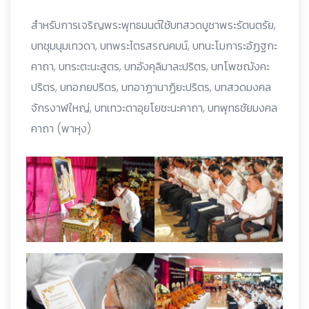
สำหรับการเจริญพระพุทธมนต์ใช้บทสวดบูชาพระรัตนตรัย,
บทชุมนุมเทวดา, บทพระไตรสรณคมน์, บทนะโมการะอัฏฐกะ
คาถา, บทระตะนะสูตร, บทอังคุลิมาละปริตร, บทโพชฌังคะ
ปริตร, บทอภยปริตร, บทอาฏานาฏิยะปริตร, บทสวดมงคล
จักรงาฬใหญ่, บทเทวะตาอุยโยชะนะคาถา, บทพุทธชัยมงคล
คาถา
(พาหุง)