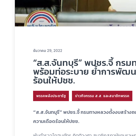
ธันวาคม 29, 2022
“ส.ส.จันทบุรี” พปชร.จี้ ก
พร้อมท่อระบาย ย้ำการพัฒน
ร้อนให้ปชช.
พรรคพลังประชารัฐ
ข่าวกิจกรรม ส.ส. และสมาชิกพรรค
“ส.ส.จันทบุรี” พปชร.จี้ กรมทางหลวงตั้งงบสร้าง
ความเดือดร้อนให้ปชช.
พันตำรวจโทฐนภัทร กิตติวงศา สมาชิกสภาผู้แทนราษฎร 