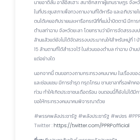
นายอาดิลัน อาลีอิสเฮาะ สมาชิกสภาผู้แทนราษฎร จังห
ในที่ประชุมสภาเพื่อทวงถามงานที่ได้หารือ และอภิปราย
ตนได้เคยอภิปรายและหารือกรณีที่ที่แม่น้ำปัตตานี มีการก
ตำบลท่าฉาบ จังหวัดยะลา โดยทราบว่ามีการจัดสรรงบประ
ล้านแล้วแต่ยังไม่ได้จัดสรรงบประมาณให้สำหรับหมู่ที่ 1 บ้
15 ล้านตามที่ได้สำรวจไว้ ในส่วนของตำบล ท่าฉาบ บ้านปา
แต่อย่างใด
นอกจากนี้ ตนขอทวงถามกระทรวงคมนาคม ในเรื่องของสถ
และซ่อมแซม มีการชำรุด ทรุดโทรม ชานชาลาที่รอพักคอย
ท่วม ทำให้เกิดประชาชนเดือดร้อน จนตอนนี้ก็ยังไม่ได้
ขอให้กระทรวงคมนาคมพิจารณาด้วย
#พรรคพลังประชารัฐ #พลังประชารัฐ #พปชร #PPRP 
Twitter :
https://twitter.com/PPRPofficial