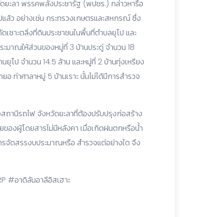
วัดยะลา พรรคพลังประชารัฐ (พปชร.) กล่าวหารือ
ไปแล้ว อย่างเช่น กระทรวงเกษตรและสหกรณ์ ซึ่ง
ัดเซาะตลิ่งที่ดินประชาชนในพื้นที่ตำบลยุโป และ
มาณให้ส่วนของหมู่ที่ 3 บ้านประดู่ จำนวน 18
านยุโป จำนวน 14.5 ล้าน และหมู่ที่ 2 บ้านทุ่งเหรียง
ยอ ท่าศาลาหมู่ 5 บ้านเราะ นั้นไม่ได้มีการสำรวจ
านีรถไฟ จังหวัดยะลาที่ต้องปรับปรุงก่อสร้าง
ของผู้โดยสารไม่มีหลังคา เมื่อเกิดฝนตกหรือน้ำ
มีการจัดสรรงบประมาณหรือ สำรวจแต่อย่างใด จึง
#อาดิลันอาลีอิสเฮาะ