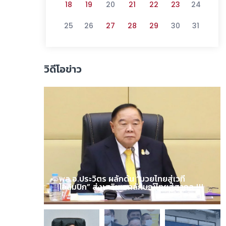
18
19
20
21
22
23
24
25
26
27
28
29
30
31
วิดีโอข่าว
พล.อ.ประวิตร ผลักดัน “มวยไทยสู่เวที
โอลิมปิก” ส่งเสริมเอกลักษณ์ไทยสู่สากล !!!