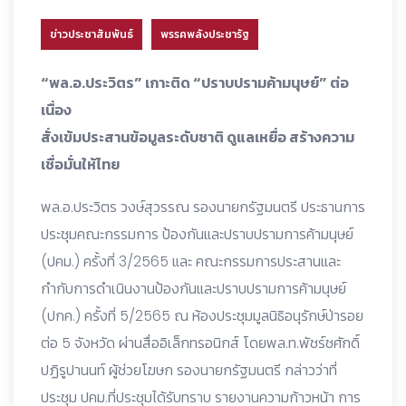
ข่าวประชาสัมพันธ์
พรรคพลังประชารัฐ
“พล.อ.ประวิตร” เกาะติด “ปราบปรามค้ามนุษย์” ต่อ
เนื่อง
สั่งเข้มประสานข้อมูลระดับชาติ ดูแลเหยื่อ สร้างความ
เชื่อมั่นให้ไทย
พล.อ.ประวิตร วงษ์สุวรรณ รองนายกรัฐมนตรี ประธานการ
ประชุมคณะกรรมการ ป้องกันและปราบปรามการค้ามนุษย์
(ปคม.) ครั้งที่ 3/2565 และ คณะกรรมการประสานและ
กำกับการดำเนินงานป้องกันและปราบปรามการค้ามนุษย์
(ปกค.) ครั้งที่ 5/2565 ณ ห้องประชุมมูลนิธิอนุรักษ์ป่ารอย
ต่อ 5 จังหวัด ผ่านสื่ออิเล็กทรอนิกส์ โดยพล.ท.พัชร์ชศักดิ์
ปฏิรูปานนท์ ผู้ช่วยโฆษก รองนายกรัฐมนตรี กล่าวว่าที่
ประชุม ปคม.ที่ประชุมได้รับทราบ รายงานความก้าวหน้า การ