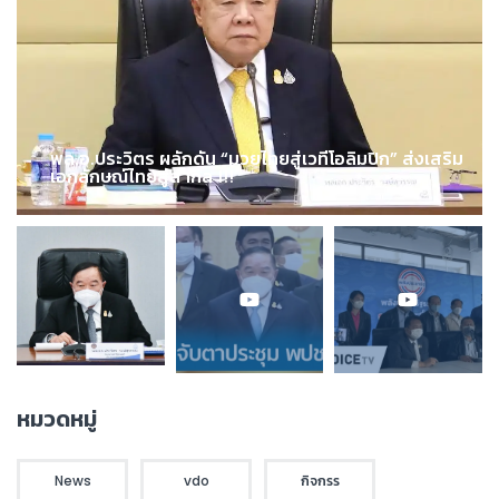
พล.อ.ประวิตร ผลักดัน “มวยไทยสู่เวทีโอลิมปิก” ส่งเสริม
เอกลักษณ์ไทยสู่สากล !!!
หมวดหมู่
News
vdo
กิจกรร