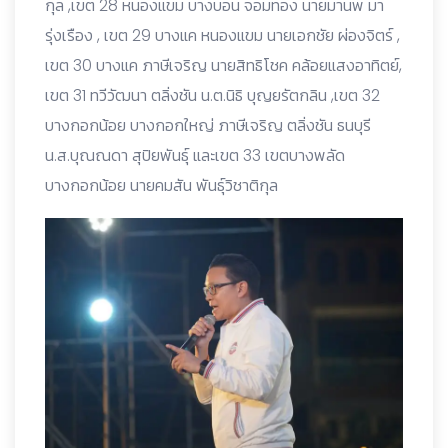
กุล ,เขต 28 หนองแขม บางบอน จอมทอง นายมานพ มา
รุ่งเรือง , เขต 29 บางแค หนองแขม นายเอกชัย ผ่องจิตร์ ,
เขต 30 บางแค ภาษีเจริญ นายสิทธิโชค คล้อยแสงอาทิตย์,
เขต 31 ทวีวัฒนา ตลิ่งชัน น.ต.นิธิ บุญยรัตกลิน ,เขต 32
บางกอกน้อย บางกอกใหญ่ ภาษีเจริญ ตลิ่งชัน ธนบุรี
น.ส.บุณณดา สุปิยพันธุ์ และเขต 33 เขตบางพลัด
บางกอกน้อย นายคมสัน พันธุ์วิชาติกุล