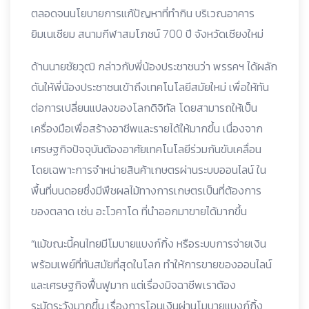
ตลอดจนนโยบายการแก้ปัญหาที่ทำกิน บริเวณอาคาร
ยิมเนเซียม สนามกีฬาสมโภชน์ 700 ปี จังหวัดเชียงใหม่
ด้านนายชัยวุฒิ กล่าวกับพี่น้องประชาชนว่า พรรคฯ ได้ผลัก
ดันให้พี่น้องประชาชนเข้าถึงเทคโนโลยีสมัยใหม่ เพื่อให้ทัน
ต่อการเปลี่ยนแปลงของโลกดิจิทัล โดยสามารถให้เป็น
เครื่องมือเพื่อสร้างอาชีพและรายได้ให้มากขึ้น เนื่องจาก
เศรษฐกิจปัจจุบันต้องอาศัยเทคโนโลยีร่วมกันขับเคลื่อน
โดยเฉพาะการจำหน่ายสินค้าเกษตรผ่านระบบออนไลน์ ใน
พื้นที่บนดอยซึ่งมีพืชผลไม้ทางการเกษตรเป็นที่ต้องการ
ของตลาด เช่น อะโวคาโด ที่นำออกมาขายได้มากขึ้น
“แม้ขณะนี้คนไทยมีโมบายแบงก์กิ้ง หรือระบบการจ่ายเงิน
พร้อมเพย์ที่ทันสมัยที่สุดในโลก ทำให้การขายของออนไลน์
และเศรษฐกิจฟื้นฟูมาก แต่เรื่องมิจฉาชีพเราต้อง
ระมัดระวังมากขึ้น เรื่องการโอนเงินผ่านโมบายแบงก์กิ้ง