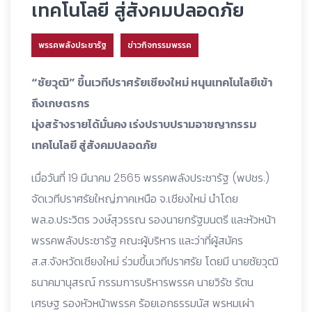
เทคโนโลยี สู่สังคมปลอดภัย
พรรคพลังประชารัฐ
ข่าวกิจกรรมพรรค
“ชัยวุฒิ” ขึ้นเวทีปราศรัยเชียงใหม่ หนุนเทคโนโลยีเข้า
ถึงเกษตรกร
มุ่งสร้างรายได้มั่นคง เร่งปราบปรามอาชญากรรม
เทคโนโลยี สู่สังคมปลอดภัย
เมื่อวันที่ 19 มีนาคม 2565 พรรคพลังประชารัฐ (พปชร.)
จัดเวทีปราศรัยใหญ่ภาคเหนือ จ.เชียงใหม่ นำโดย
พล.อ.ประวิตร วงษ์สุวรรณ รองนายกรัฐมนตรี และหัวหน้า
พรรคพลังประชารัฐ คณะผู้บริหาร และว่าที่ผู้สมัคร
ส.ส.จังหวัดเชียงใหม่ ร่วมขึ้นเวทีปราศรัย โดยมี นายชัยวุฒิ
ธนาคมานุสรณ์ กรรมการบริหารพรรค นายวิรัช รัตน
เศรษฐ รองหัวหน้าพรรค ร้อยเอกธรรมนัส พรหมเผ่า