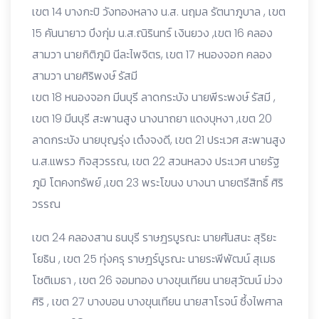
เขต 14 บางกะปิ วังทองหลาง น.ส. นฤมล รัตนาภูบาล , เขต
15 คันนายาว บึงกุ่ม น.ส.ณิรินทร์ เงินยวง ,เขต 16 คลอง
สามวา นายกิติภูมิ นีละไพจิตร, เขต 17 หนองจอก คลอง
สามวา นายศิริพงษ์ รัสมี
เขต 18 หนองจอก มีนบุรี ลาดกระบัง นายพีระพงษ์ รัสมี ,
เขต 19 มีนบุรี สะพานสูง นางนาถยา แดงบุหงา ,เขต 20
ลาดกระบัง นายบุญรุ่ง เต๋งจงดี, เขต 21 ประเวศ สะพานสูง
น.ส.แพรว กิจสุวรรณ, เขต 22 สวนหลวง ประเวศ นายรัฐ
ภูมิ โตคงทรัพย์ ,เขต 23 พระโขนง บางนา นายตรีสิทธิ์ ศิริ
วรรณ
เขต 24 คลองสาน ธนบุรี ราษฎรบูรณะ นายศันสนะ สุริยะ
โยธิน , เขต 25 ทุ่งครุ ราษฎร์บูรณะ นายระพีพัฒน์ สุเมธ
โชติเมธา , เขต 26 จอมทอง บางขุนเทียน นายสุวัฒน์ ม่วง
ศิริ , เขต 27 บางบอน บางขุนเทียน นายสาโรจน์ ซึ้งไพศาล