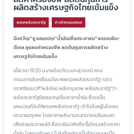
ผลิตสร้างเศรษฐกิจไทยเข้มแข็ง
พรรคพลังประชารัฐ
ข่าวกิจกรรมพรรค
มิ่งขวัญ”ชู แคมเปญ”น้ำมันเพื่อประชาชน”ลดเบนซิน-
ดีเซล ลุยลดค่าครองชีพ ลดต้นทุนการผลิตสร้าง
เศรษฐกิจไทยเข้มแข็ง
เมื่อเวลา 18.20 น.นายมิ่งขวัญ แสงสุวรรณ์ คณะ
กรรมการขับเคลื่อนนโยบายพรรคพลังประชารัฐ กล่าว
ปราศรัยบนเวที”พลังใหม่ พลังกรุงเทพ พลังประชารัฐ”ว่า
พลังประชารัฐมีแคมเปญเรื่องราคาน้ำมัน ซึ่งจะเป็น
แคมเปญที่ส่งให้พรรคพลังประชารัฐ เข้าไปนั่งอยู่ในใจของ
ประชาชนทุกคย โดยราคาพลังงานจะสามารถปรับลงลด
เพื่อช่วยประชาชนได้ ซึ่งเรามีแนวคิดที่จะรื้อโครงสร้างราคา
น้ำมัน โดยจะปรับลด 1 ปี นับตั้งแต่เราเป็นรัฐบาล และเมื่อ