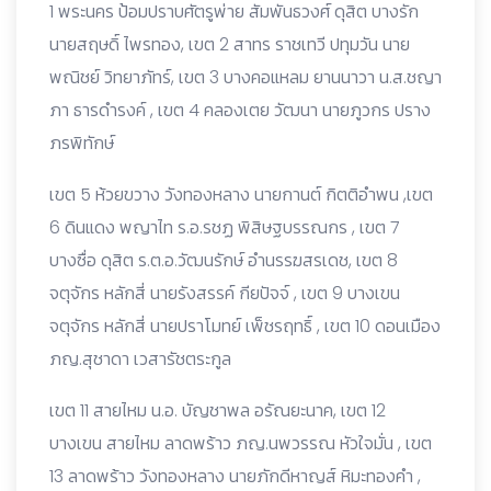
1 พระนคร ป้อมปราบศัตรูพ่าย สัมพันธวงศ์ ดุสิต บางรัก
นายสฤษดิ์ ไพรทอง, เขต 2 สาทร ราชเทวี ปทุมวัน นาย
พณิชย์ วิทยาภัทร์, เขต 3 บางคอแหลม ยานนาวา น.ส.ชญา
ภา ธารดำรงค์ , เขต 4 คลองเตย วัฒนา นายภูวกร ปราง
ภรพิทักษ์
เขต 5 ห้วยขวาง วังทองหลาง นายกานต์ กิตติอำพน ,เขต
6 ดินแดง พญาไท ร.อ.รชฏ พิสิษฐบรรณกร , เขต 7
บางซื่อ ดุสิต ร.ต.อ.วัฒนรักษ์ อำนรรฆสรเดช, เขต 8
จตุจักร หลักสี่ นายรังสรรค์ กียปัจจ์ , เขต 9 บางเขน
จตุจักร หลักสี่ นายปราโมทย์ เพ็ชรฤทธิ์ , เขต 10 ดอนเมือง
ภญ.สุชาดา เวสารัชตระกูล
เขต 11 สายไหม น.อ. บัญชาพล อรัณยะนาค, เขต 12
บางเขน สายไหม ลาดพร้าว ภญ.นพวรรณ หัวใจมั่น , เขต
13 ลาดพร้าว วังทองหลาง นายภักดีหาญส์ หิมะทองคำ ,