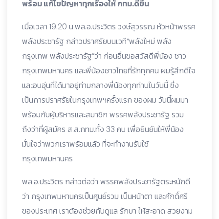
พร้อม แก้ไขปัญหาทุกเรื่องให้ กทม.ดีขึ้น
เมื่อเวลา 19.20 น.พล.อ.ประวิตร วงษ์สุวรรณ หัวหน้าพรรค
พลังประชารัฐ กล่าวปราศรัยบนเวที”พลังใหม่ พลัง
กรุงเทพ พลังประชารัฐ”ว่า ก่อนอื่นขอสวัสดีพี่น้อง ชาว
กรุงเทพมหานคร และพี่น้องชาวไทยที่รักทุกคน ผมรู้สึกดีใจ
และอบอุ่นที่ได้มาอยู่ท่ามกลางพี่น้องทุกท่านในวันนี้ ซึ่ง
เป็นการปราศรัยในกรุงเทพฯครั้งแรก ของผม วันนี้ผมมา
พร้อมกับผู้บริหารและสมาชิก พรรคพลังประชารัฐ รวม
ถึงว่าที่ผู้สมัคร ส.ส.กทม.ทั้ง 33 คน เพื่อยืนยันให้พี่น้อง
มั่นใจว่าพวกเราพร้อมแล้ว ที่จะทำงานรับใช้
กรุงเทพมหานคร
พล.อ.ประวิตร กล่าวต่อว่า พรรคพลังประชารัฐตระหนักดี
ว่า กรุงเทพมหานครเป็นศูนย์รวม เป็นหน้าตา และศักดิ์ศรี
ของประเทศ เราต้องช่วยกันดูแล รักษา ให้สะอาด สวยงาม