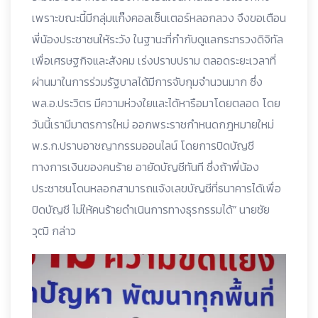
เพราะขณะนี้มีกลุ่มแก๊งคอลเซ็นเตอร์หลอกลวง จึงขอเตือน
พี่น้องประชาชนให้ระวัง ในฐานะที่กำกับดูแลกระทรวงดิจิทัล
เพื่อเศรษฐกิจและสังคม เร่งปราบปราม ตลอดระยะเวลาที่
ผ่านมาในการร่วมรัฐบาลได้มีการจับกุมจำนวนมาก ซึ่ง
พล.อ.ประวิตร มีความห่วงใยและได้หารือมาโดยตลอด โดย
วันนี้เรามีมาตรการใหม่ ออกพระราชกำหนดกฎหมายใหม่
พ.ร.ก.ปราบอาชญากรรมออนไลน์ โดยการปิดบัญชี
ทางการเงินของคนร้าย อายัดบัญชีทันที ซึ่งถ้าพี่น้อง
ประชาชนโดนหลอกสามารถแจ้งเลขบัญชีที่ธนาคารได้เพื่อ
ปิดบัญชี ไม่ให้คนร้ายดำเนินการทางธุรกรรมได้” นายชัย
วุฒิ กล่าว