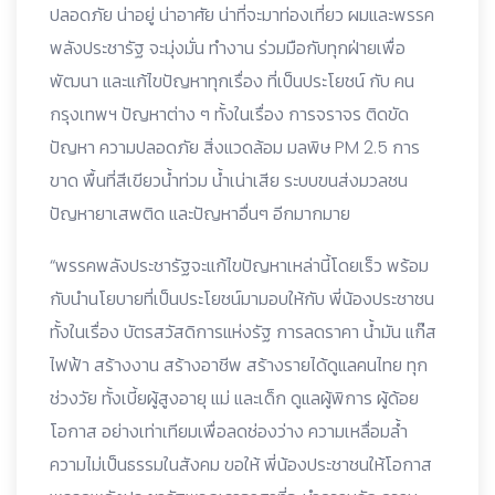
ปลอดภัย น่าอยู่ น่าอาศัย น่าที่จะมาท่องเที่ยว ผมและพรรค
พลังประชารัฐ จะมุ่งมั่น ทำงาน ร่วมมือกับทุกฝ่ายเพื่อ
พัฒนา และแก้ไขปัญหาทุกเรื่อง ที่เป็นประโยชน์ กับ คน
กรุงเทพฯ ปัญหาต่าง ๆ ทั้งในเรื่อง การจราจร ติดขัด
ปัญหา ความปลอดภัย สิ่งแวดล้อม มลพิษ PM 2.5 การ
ขาด พื้นที่สีเขียวน้ำท่วม น้ำเน่าเสีย ระบบขนส่งมวลชน
ปัญหายาเสพติด และปัญหาอื่นๆ อีกมากมาย
“พรรคพลังประชารัฐจะแก้ไขปัญหาเหล่านี้โดยเร็ว พร้อม
กับนำนโยบายที่เป็นประโยชน์มามอบให้กับ พี่น้องประชาชน
ทั้งในเรื่อง บัตรสวัสดิการแห่งรัฐ การลดราคา น้ำมัน แก๊ส
ไฟฟ้า สร้างงาน สร้างอาชีพ สร้างรายได้ดูแลคนไทย ทุก
ช่วงวัย ทั้งเบี้ยผู้สูงอายุ แม่ และเด็ก ดูแลผู้พิการ ผู้ด้อย
โอกาส อย่างเท่าเทียมเพื่อลดช่องว่าง ความเหลื่อมล้ำ
ความไม่เป็นธรรมในสังคม ขอให้ พี่น้องประชาชนให้โอกาส