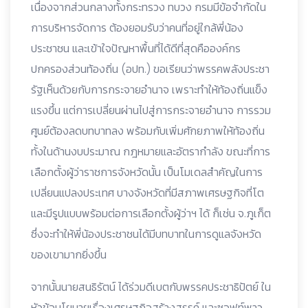
เนื่องจากส่วนกลางทั้งกระทรวง ทบวง กรมมีข้อจำกัดใน
การบริหารจัดการ ต้องยอมรับว่าคนที่อยู่ใกล้พี่น้อง
ประชาชน และเข้าใจปัญหาพื้นที่ได้ดีที่สุดคือองค์กร
ปกครองส่วนท้องถิ่น (อปท.) ขอเรียนว่าพรรคพลังประชา
รัฐเห็นด้วยกับการกระจายอำนาจ เพราะทำให้ท้องถิ่นแข็ง
แรงขึ้น แต่การเปลี่ยนผ่านไปสู่การกระจายอำนาจ การรวม
ศูนย์ต้องลดบทบาทลง พร้อมกับเพิ่มศักยภาพให้ท้องถิ่น
ทั้งในด้านงบประมาณ กฎหมายและอัตรากำลัง ขณะที่การ
เลือกตั้งผู้ว่าราชการจังหวัดนั้น เป็นโมเดลสำคัญในการ
เปลี่ยนแปลงประเทศ บางจังหวัดที่มีสภาพเศรษฐกิจที่โต
และมีรูปแบบพร้อมต่อการเลือกตั้งผู้ว่าฯ ได้ ก็เช่น จ.ภูเก็ต
ซึ่งจะทำให้พี่น้องประชาชนได้มีบทบาทในการดูแลจังหวัด
ของเขามากยิ่งขึ้น
จากนั้นนายสนธิรัตน์ ได้ร่วมดีเบตกับพรรคประชาธิปัตย์ ใน
หัวข้อนโยบายเรื่องเศรษฐกิจสร้างสรรค์ และซอฟท์พาว