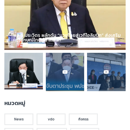
พล.อ.ประวิตร ผลักดัน “มวยไทยสู่เวทีโอลิมปิก” ส่งเสริม
เอกลักษณ์ไทยสู่สากล !!!
หมวดหมู่
News
vdo
กิจกรร