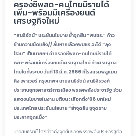
ครองชีพลด-คนไทยมีรายได้
เพิ่ม-พร้อมมีเครื่องยนต์
เศรษฐกิจใหม่
“สนธิรัตน์” ประชันนโยบาย ย้ำจุดยืน “พปชร.” ก้าว
ข้ามความขัดแย้ง// ลั่นหากเลือกพปชร.จะได้ “ลุง
ป้อม” เป็นนายกฯ ค่าครองชีพลด-คนไทยมีรายได้
เพิ่ม-พร้อมมีเครื่องยนต์เศรษฐกิจใหม่ ทำเศรษฐกิจ
ไทยโตทั้งระบบ วันที่ 13 มี.ค. 2566 ที่โรงแรมพลูแมน
คิง เพาเวอร์ กรุงเทพฯ นายสนธิรัตน์ สนธิจิรวงศ์
ประธานยุทธศาสตร์การเมือง พรรคพลังประชารัฐ ร่วม
แสดงนโยบายในงาน มติชน : เลือกตั้ง’66 บทใหม่
ประเทศไทย ประชันนโยบาย “ย้ำจุดยืน ชูจุดขาย
ประกาศจุดแข็ง”
นายสนธิรัตน์ ได้กล่าวถึงจุดยืนของพรรคพลังประชารัฐต่อ