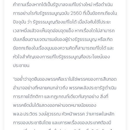
คำถามเรื่องหากได้เป็นรัฐบาลจะแก้ไขร่างใหม่ หรือดำเนิน
การอย่างไรกับรัฐธรรมนูญฉบับ 2560 ที่เป็นข้อถกเถียงใน
ปัจจุบัน ว่า รัฐธรรมนูญต้องแก้ไขได้ เมื่อบังคับใช้ไประยะ
เวลาหนึ่งแล้วจะเห็นจุดอ่อนจุดแข็ง หากเรื่องใดไม่สามารถ
ขับเคลื่อนตามเจตนารมย์ของผู้ร่างรัฐธรรมนูญ หรือเกิด
ข้อถกเถียงในเรื่องมุมมองความคิดก็สามารถแก้ไขได้ และ
หัวใจสำคัญของการแก้ไขรัฐธรรมนูญคือประโยชน์ของ
ประชาชน
“ขอย้ำว่าจุดยืนของพรรคคือเราไม่ใช่พรรคของการสืบทอด
อำนาจอย่างที่หลายคนกล่าวถึง พรรคพลังประชารัฐดำเนิน
การภายใต้กติกา และกฎเกณฑ์เดียวกันทุกอย่าง สิ่งที่
พรรคยึดมั่นได้แสดงออกผ่านจดหมายน้อยของ
พล.อ.ประวิตร วงษ์สุวรรณ หัวหน้าพรรค ว่าเคารพในหลัก
การของประชาธิปไตย และเคารพเรื่องของประเทศต้องมี