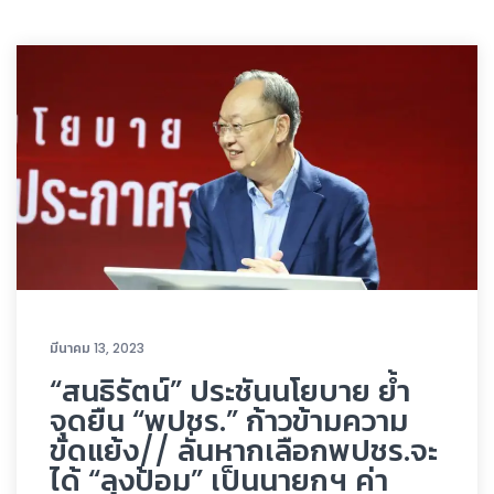
มีนาคม 13, 2023
“สนธิรัตน์” ประชันนโยบาย ย้ำ
จุดยืน “พปชร.” ก้าวข้ามความ
ขัดแย้ง// ลั่นหากเลือกพปชร.จะ
ได้ “ลุงป้อม” เป็นนายกฯ ค่า