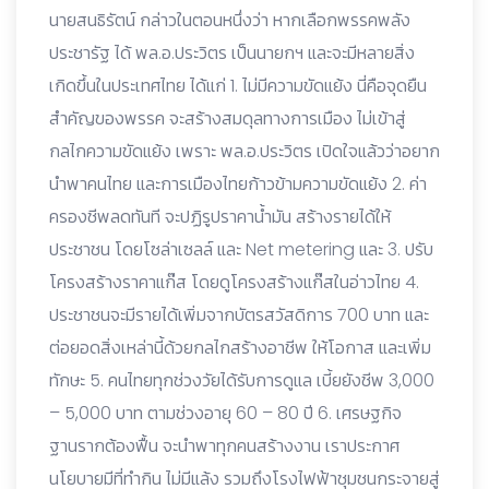
นายสนธิรัตน์ กล่าวในตอนหนึ่งว่า หากเลือกพรรคพลัง
ประชารัฐ ได้ พล.อ.ประวิตร เป็นนายกฯ และจะมีหลายสิ่ง
เกิดขึ้นในประเทศไทย ได้แก่ 1. ไม่มีความขัดแย้ง นี่คือจุดยืน
สำคัญของพรรค จะสร้างสมดุลทางการเมือง ไม่เข้าสู่
กลไกความขัดแย้ง เพราะ พล.อ.ประวิตร เปิดใจแล้วว่าอยาก
นำพาคนไทย และการเมืองไทยก้าวข้ามความขัดแย้ง 2. ค่า
ครองชีพลดทันที จะปฏิรูปราคาน้ำมัน สร้างรายได้ให้
ประชาชน โดยโซล่าเซลล์ และ Net metering และ 3. ปรับ
โครงสร้างราคาแก๊ส โดยดูโครงสร้างแก๊สในอ่าวไทย 4.
ประชาชนจะมีรายได้เพิ่มจากบัตรสวัสดิการ 700 บาท และ
ต่อยอดสิ่งเหล่านี้ด้วยกลไกสร้างอาชีพ ให้โอกาส และเพิ่ม
ทักษะ 5. คนไทยทุกช่วงวัยได้รับการดูแล เบี้ยยังชีพ 3,000
– 5,000 บาท ตามช่วงอายุ 60 – 80 ปี 6. เศรษฐกิจ
ฐานรากต้องฟื้น จะนำพาทุกคนสร้างงาน เราประกาศ
นโยบายมีที่ทำกิน ไม่มีแล้ง รวมถึงโรงไฟฟ้าชุมชนกระจายสู่