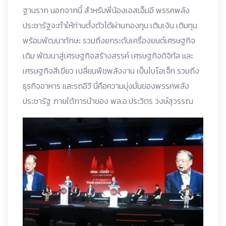
ฐานราก นอกจากนี้ สำหรับพี่น้องเอสเอ็มอี พรรคพลัง
ประชารัฐจะทำให้ท่านตั้งตัวได้ผ่านกองทุน เติมเงิน เติมทุน
พร้อมพัฒนาทักษะ รวมถึงยกระดับเครื่องยนต์เศรษฐกิจ
เดิม พัฒนาสู่เศรษฐกิจสร้างสรรค์ เศรษฐกิจดิจิทัล และ
เศรษฐกิจสีเขียว เปลี่ยนพืชพลังงาน เป็นไบโอเจ็ท รวมถึง
ธุรกิจอาหาร และรถอีวี นี่คือความมุ่งมั่นของพรรคพลัง
ประชารัฐ ภายใต้การนำของ พล.อ.ประวิตร วงษ์สุวรรณ