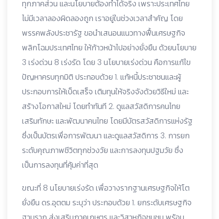
ทุกภาคส่วน และนโยบายต้องทำได้จริง เพราะประเทศไทย
ไม่มีเวลาลองผิดลองถูก เราอยู่ในช่วงเวลาสำคัญ โดย
พรรคพลังประชารัฐ ขอนำเสนอนแนวทางฟื้นเศรษฐกิจ
พลิกโฉมประเทศไทย ให้ก้าวหน้าไปอย่างยั่งยืน ด้วยนโยบาย
3 เร่งด่วน 8 เร่งรัด โดย 3 นโยบายเร่งด่วน คือการแก้ไข
ปัญหาครบทุกมิติ ประกอบด้วย 1. แก้หนี้ประชาชนและผู้
ประกอบการให้เบ็ดเสร็จ เติมทุนให้จริงจังด้วยวิธีใหม่ และ
สร้างโอกาสใหม่ โดยทำทันที 2. ดูแลสวัสดิการคนไทย
เสริมทักษะ และพัฒนาคนไทย โดยมีบัตรสวัสดิการแห่งรัฐ
ซึ่งเป็นบัตรเพื่อการพัฒนา และดูแลสวัสดิการ 3. การยก
ระดับคุณภาพชีวิตทุกช่วงวัย และการลงทุนปฐมวัย ซึ่ง
เป็นการลงทุนที่คุ้มค่าที่สุด
ขณะที่ 8 นโยบายเร่งรัด เพื่อวางรากฐานเศรษฐกิจให้โต
ยั่งยืน ดร.อุตตม ระบุว่า ประกอบด้วย 1. ยกระดับเศรษฐกิจ
ฐานราก ส่งเสริมภาคเกษตร และวิสาหกิจชุมชน พร้อม