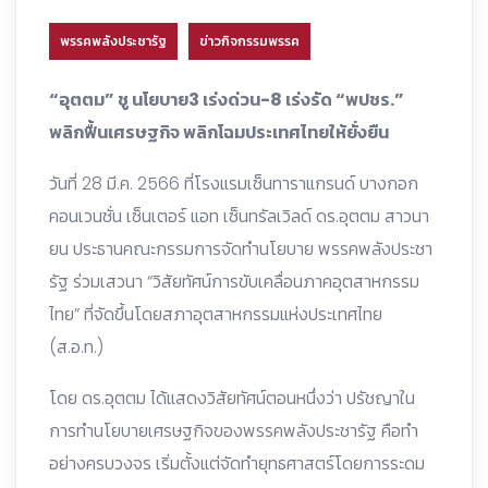
พรรคพลังประชารัฐ
ข่าวกิจกรรมพรรค
“อุตตม” ชู นโยบาย3 เร่งด่วน-8 เร่งรัด “พปชร.”
พลิกฟื้นเศรษฐกิจ พลิกโฉมประเทศไทยให้ยั่งยืน
วันที่ 28 มี.ค. 2566 ที่โรงแรมเซ็นทาราแกรนด์ บางกอก
คอนเวนชั่น เซ็นเตอร์ แอท เซ็นทรัลเวิลด์ ดร.อุตตม สาวนา
ยน ประธานคณะกรรมการจัดทำนโยบาย พรรคพลังประชา
รัฐ ร่วมเสวนา “วิสัยทัศน์การขับเคลื่อนภาคอุตสาหกรรม
ไทย” ที่จัดขึ้นโดยสภาอุตสาหกรรมแห่งประเทศไทย
(ส.อ.ท.)
โดย ดร.อุตตม ได้แสดงวิสัยทัศน์ตอนหนึ่งว่า ปรัชญาใน
การทำนโยบายเศรษฐกิจของพรรคพลังประชารัฐ คือทำ
อย่างครบวงจร เริ่มตั้งแต่จัดทำยุทธศาสตร์โดยการระดม