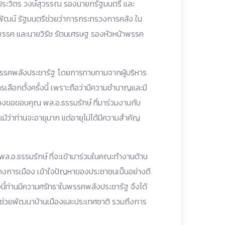
อ.ประวิตร วงษ์สุวรรณ รองนายกรัฐมนตรี และ
พัฒน์ รัฐมนตรีช่วยว่าการกระทรวงการคลัง ใน
าพรรค และนายวิรัช รัตนเศรษฐ รองหัวหน้าพรรค
บพรรคพลังประชารัฐ โดยการทาบทามจากผู้บริหาร
ารเลือกตั้งครั้งนี้ เพราะถือว่ามีความชำนาญและมี
ต้องขอขอบคุณ พล.อ.ธรรมรักษ์ ที่มาร่วมงานกับ
ม้ว่าท่านจะอายุมาก แต่อายุไม่ได้มีความสำคัญ
 พล.อ.ธรรมรักษ์ ที่จะเข้ามาร่วมในคณะทำงานด้าน
์ทางการเมือง เข้าใจปัญหาของประชาชนเป็นอย่างดี
้งนี้ท่านมีความศรัทธาในพรรคพลังประชารัฐ จึงได้
จะช่วยพัฒนาบ้านเมืองและประเทศชาติ รวมถึงการ