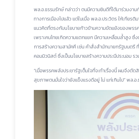
พล.อ.ธรรมรักษ์ กล่าวว่า ตนมีความยินดีที่ได้มาร่วมงาน
ทางการเมืองไปแล้ว แต่ในเมื่อ พล.อ.ประวิตร ให้เกีย
แนวคิดที่ตรงกับนโยบายก้าวข้ามความขัดแย้งของพร
เพราะคนไทยเกิดความแตกแยก มีความเหลื่อมล้ำสูง ซึ่
การสร้างความสามัคคี เช่น คำสั่งสำนักนายกรัฐมนตรี ที
คอมมิวนิสต์ ซึ่งเป็นนโยบายสร้างความประนีประนอม รว
“เมื่อพรรคพลังประชารัฐเต็มใจที่จะทำเรื่องนี้ ผมจึงตัด
สุขภาพตนมั่นใจว่ายังแข็งแรงดีอยู่ ไม่ แก่เกินไป” พล.อ.