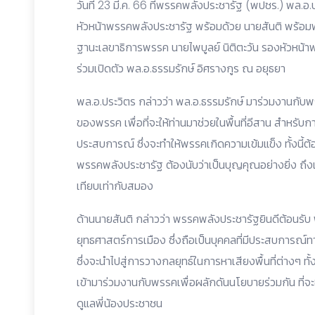
วันที่ 23 มี.ค. 66 ที่พรรคพลังประชารัฐ (พปชร.) พล.
หัวหน้าพรรคพลังประชารัฐ พร้อมด้วย นายสันติ พร้อม
ฐานะเลขาธิการพรรค นายไพบูลย์ นิติตะวัน รองหัวหน้
ร่วมเปิดตัว พล.อ.ธรรมรักษ์ อิศรางกูร ณ อยุธยา
พล.อ.ประวิตร กล่าวว่า พล.อ.ธรรมรักษ์ มาร่วมงานกั
ของพรรค เพื่อที่จะให้ท่านมาช่วยในพื้นที่อีสาน สำหรับก
ประสบการณ์ ซึ่งจะทำให้พรรคเกิดความเข้มแข็ง ทั้งนี้
พรรคพลังประชารัฐ ต้องนับว่าเป็นบุญคุณอย่างยิ่ง ถึงแ
เทียบเท่ากับสมอง
ด้านนายสันติ กล่าวว่า พรรคพลังประชารัฐยินดีต้อนรับ
ยุทธศาสตร์การเมือง ซึ่งถือเป็นบุคคลที่มีประสบการณ
ซึ่งจะนำไปสู่การวางกลยุทธ์ในการหาเสียงพื้นที่ต่างๆ ทั
เข้ามาร่วมงานกับพรรคเพื่อผลักดันนโยบายร่วมกัน ที่
ดูแลพี่น้องประชาชน