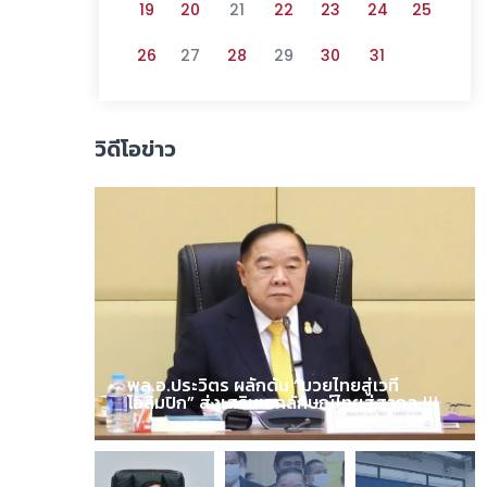
19
20
21
22
23
24
25
26
27
28
29
30
31
วิดีโอข่าว
พล.อ.ประวิตร ผลักดัน “มวยไทยสู่เวที
โอลิมปิก” ส่งเสริมเอกลักษณ์ไทยสู่สากล !!!