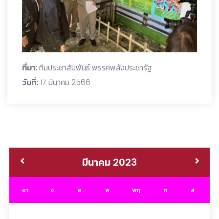
ที่มา:
ทีมประชาสัมพันธ์ พรรคพลังประชารัฐ
วันที่:
17 มีนาคม 2566
มีนาคม 2023
อา.
จ.
อ.
พ.
พฤ.
ศ.
ส.