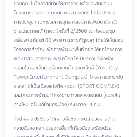
ขอบคุณ ในโอกาสที่ท่านให้การช่วยเหลือและสนับสนุน
โครงการต่างๆ ต่อจากนั้น พล.อ.ประวิตร ได้เป็นประธาน
การประชุม คณะกรรมการยุทธศาสตร์การพัฒนาจังหวัด
ชายแดนภาคใต้ (กพต.)ครั้งที่ 2/2566 ณ ห้องประชุม
เฉลิมพระเกียรติ 80 พรรษา ม.ราชภัฎยะลา โดยได้เห็นชอบ
โครงการสำคัญ เพื่อการพัฒนาพื้นที่ จชต.ได้แก่โครงการ
พัฒนาสวนสาธารณะพรุบาโกย ให้เป็นสถานที่พักผ่อน
หย่อนใจ และเอ็นเตอร์เทนเม้นท์ คอมเพล็กซ์ (Yala City
Tower Entertainment Complex) ,โครงการยกระดับ
จ.ยะลา ให้เป็นเมืองแห่งกีฬา จชต. (SPORT COMPLEX)
และโครงการพัฒนาโครงข่ายทางหลวงแผ่นดิน (แนวเส้น
ทางใหม่-อุโมงค์บ้านกระป๋อง) ระยะทาง 1.4 ก.ม.
ทั้งนี้ พล.อ.ประวิตร ได้กล่าวชื่นชม กพต.,หน่วยงานด้าน
ความมั่นคง และหน่วยงานอื่นๆที่เกี่ยวข้อง พร้อมด้วย