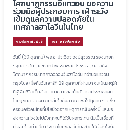
โศกนาฏกรรมอิแทวอน ขอความ
ร่วมมือผู้ประกอบการ เฝ้าระวัง
เข้มดูแลความปลอดภัยใน
เทศกาลฮาโลวีนในไทย
ข่าวประชาสัมพันธ์
พรรคพลังประชารัฐ
วันนี้ (30 ตุลาคม) พล.อ. ประวิตร วงษ์สุวรรณ รองนายก
รัฐมนตรี ในฐานะหัวหน้าพรรคพลังประชารัฐ กล่าวถึง
โศกนาฏกรรมเทศกาลฉลองวันฮาโลวีน ที่ย่านอิแทวอน
กรุงโซล เมื่อคืนวันเสาร์ที่ 29 ตุลาคมที่ผ่านมา จนเป็นเหตุให้
มีผู้เสียชีวิตเป็นจำนวนมาก ตนขอเป็นตัวแทนประชาชนคน
ไทยทุกคนแสดงความเสียใจกับชาวเกาหลีใต้ทุกคน รวมถึง
ครอบครัวคนไทยที่เสียชีวิตจากเหตุการณ์ในครั้งนี้ และขอ
ส่งความห่วงใยไปยังทุกคนที่ได้รับผลกระทบ นับเป็นเรื่องที่
น่าเสียใจอย่างยิ่ง ประเทศไทยขออยู่เคียงข้างให้กำลังใจกับ