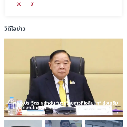
30
31
วิดีโอข่าว
พล.อ.ประวิตร ผลักดัน “มวยไทยสู่เวทีโอลิมปิก” ส่งเสริม
เอกลักษณ์ไทยสู่สากล !!!