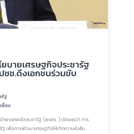
นโยบายเศรษฐกิจประชารัฐ
้ปชช.ดึงเอกชนร่วมขับ
ารัฐ
ลื่อน
น้าพรรคพลังประชารัฐ (พปชร. ) เปิดเผยว่า การ
ัฐ เพื่อการพัฒนาเศรษฐกิจให้เกิดความยั่งยืน