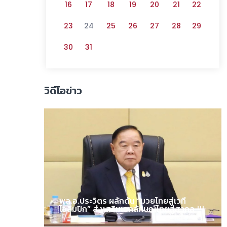
16
17
18
19
20
21
22
23
24
25
26
27
28
29
30
31
วิดีโอข่าว
พล.อ.ประวิตร ผลักดัน “มวยไทยสู่เวที
โอลิมปิก” ส่งเสริมเอกลักษณ์ไทยสู่สากล !!!