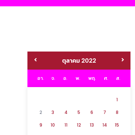
ตุลาคม 2022
อา.
จ.
อ.
พ.
พฤ.
ศ.
ส.
1
2
3
4
5
6
7
8
9
10
11
12
13
14
15