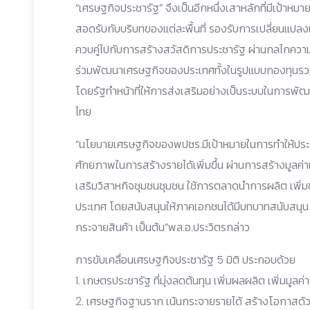
“เศรษฐกิจประชารัฐ” จึงเป็นอีกหนึ่งเสาหลักที่มีเป้าหมา
สอดรับกับบริบทของแต่ละพื้นที่ รองรับการเปลี่ยนแปลง
ควบคู่ไปกับการสร้างสวัสดิการประชารัฐ ผ่านกลไกควา
ร่วมพัฒนาเศรษฐกิจของประเทศทั้งในรูปแบบกองทุนรว
โดยรัฐทำหน้าที่ให้การส่งเสริมอย่างเป็นระบบในการพ
ไทย
“นโยบายเศรษฐกิจของพปชร.มีเป้าหมายในการทำให้ประชาช
ศักยภาพในการสร้างรายได้เพิ่มขึ้น ผ่านการสร้างมูลค่าเพ
เสริมวิสาหกิจชุมชนชุมชน ใช้การตลาดนำการผลิต เพิ่ม
ประเทศ โดยสนับสนุนให้ภาคเอกชนได้มีบทบาทสนับสนุน ท
กระจายสินค้า เป็นต้น”พล.อ.ประวิตรกล่าว
การขับเคลื่อนเศรษฐกิจประชารัฐ 5 มิติ ประกอบด้วย
1. เกษตรประชารัฐ ที่มุ่งลดต้นทุน เพิ่มผลผลิต เพิ่มมูล
2. เศรษฐกิจฐานราก เน้นกระจายรายได้ สร้างโอกาสด้วย