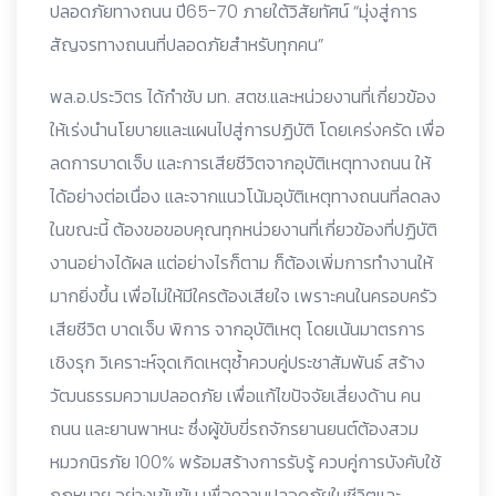
ปลอดภัยทางถนน ปี65-70 ภายใต้วิสัยทัศน์ “มุ่งสู่การ
สัญจรทางถนนที่ปลอดภัยสำหรับทุกคน”
พล.อ.ประวิตร ได้กำชับ มท. สตช.และหน่วยงานที่เกี่ยวข้อง
ให้เร่งนำนโยบายและแผนไปสู่การปฏิบัติ โดยเคร่งครัด เพื่อ
ลดการบาดเจ็บ และการเสียชีวิตจากอุบัติเหตุทางถนน ให้
ได้อย่างต่อเนื่อง และจากแนวโน้มอุบัติเหตุทางถนนที่ลดลง
ในขณะนี้ ต้องขอขอบคุณทุกหน่วยงานที่เกี่ยวข้องที่ปฏิบัติ
งานอย่างได้ผล แต่อย่างไรก็ตาม ก็ต้องเพิ่มการทำงานให้
มากยิ่งขึ้น เพื่อไม่ให้มีใครต้องเสียใจ เพราะคนในครอบครัว
เสียชีวิต บาดเจ็บ พิการ จากอุบัติเหตุ โดยเน้นมาตรการ
เชิงรุก วิเคราะห์จุดเกิดเหตุซ้ำควบคู่ประชาสัมพันธ์ สร้าง
วัฒนธรรมความปลอดภัย เพื่อแก้ไขปัจจัยเสี่ยงด้าน คน
ถนน และยานพาหนะ ซึ่งผู้ขับขี่รถจักรยานยนต์ต้องสวม
หมวกนิรภัย 100% พร้อมสร้างการรับรู้ ควบคู่การบังคับใช้
กฎหมาย อย่างเข้มข้น เพื่อความปลอดภัยในชีวิตและ