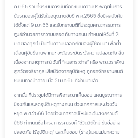
ก.ย.65 รวมทั้งระบบการบันทึกคะแนนความประพฤติในการ
ขับรถของผู้ได้รับใบอนุญาตขับขี่ พ.ศ.2565 ซึ่งมีผลบังคับ
ใช้ตั้งแต่ 9 ม.ค.66 และรับทราบมติที่ประชุมคณะกรรมการ
ศูนย์อำนวยการความปลอดภัยทางถนน กำหนดให้วันที่ 21
ม.ค.ของทุกปี เป็น”วันความปลอดภัยของผู้ใช้ถนน” เพื่อย้ำ
เตือนผู้ขับขี่ยานพาหนะ จะต้องระมัดระวังความปลอดภัย สืบ
เนื่องจากเหตุการณ์ วันที่ “หมอกระต่าย” หรือ พญ.วราลัคน์
สุภวัตรจริยากุล เสียชีวิตจากอุบัติเหตุ ถูกรถจักรยานยนต์
ชนบนทางม้าลาย เมื่อ 21 ม.ค.65 ที่ผ่านมาแล้ว
จากนั้น ที่ประชุมได้มีการพิจารณาเห็นชอบ แผนบูรณาการ
ป้องกันและลดอุบัติเหตุทางถนน ช่วงเทศกาลและช่วงวัน
หยุด พ.ศ.2566 โดยช่วงเทศกาลปีใหม่และวันสงกรานต์
ปี66 กำหนดชื่อโครงการรณรงค์ “ชีวิตวิถีใหม่ ขับขี่อย่าง
ปลอดภัย ไร้อุบัติเหตุ” และเห็นชอบ (ร่าง)แผนแม่บทความ