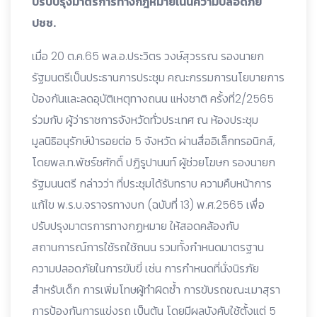
ปรับปรุงมาตรการทางกฎหมายเน้นความปลอดภัย
ปชช.
เมื่อ 20 ต.ค.65 พล.อ.ประวิตร วงษ์สุวรรณ รองนายก
รัฐมนตรีเป็นประธานการประชุม คณะกรรมการนโยบายการ
ป้องกันและลดอุบัติเหตุทางถนน แห่งชาติ ครั้งที่2/2565
ร่วมกับ ผู้ว่าราชการจังหวัดทั่วประเทศ ณ ห้องประชุม
มูลนิธิอนุรักษ์ป่ารอยต่อ 5 จังหวัด ผ่านสื่ออิเล็กทรอนิกส์,
โดยพล.ท.พัชร์ชศักดิ์ ปฏิรูปานนท์ ผู้ช่วยโฆษก รองนายก
รัฐมนนตรี กล่าวว่า ที่ประชุมได้รับทราบ ความคืบหน้าการ
แก้ไข พ.ร.บ.จราจรทางบก (ฉบับที่ 13) พ.ศ.2565 เพื่อ
ปรับปรุงมาตรการทางกฏหมาย ให้สอดคล้องกับ
สถานการณ์การใช้รถใช้ถนน รวมทั้งกำหนดมาตรฐาน
ความปลอดภัยในการขับขี่ เช่น การกำหนดที่นั่งนิรภัย
สำหรับเด็ก การเพิ่มโทษผู้ทำผิดซ้ำ การขับรถขณะเมาสุรา
การป้องกันการแข่งรถ เป็นต้น โดยมีผลบังคับใช้ตั้งแต่ 5