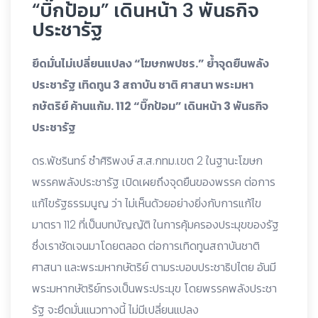
“บิ๊กป้อม” เดินหน้า 3 พันธกิจ
ประชารัฐ
ยึดมั่นไม่เปลี่ยนแปลง “โฆษกพปชร.” ย้ำจุดยืนพลัง
ประชารัฐ เทิดทูน 3 สถาบัน ชาติ ศาสนา พระมหา
กษัตริย์ ค้านแก้ม. 112 “บิ๊กป้อม” เดินหน้า 3 พันธกิจ
ประชารัฐ
ดร.พัชรินทร์ ซำศิริพงษ์ ส.ส.กทม.เขต 2 ในฐานะโฆษก
พรรคพลังประชารัฐ เปิดเผยถึงจุดยืนของพรรค ต่อการ
แก้ไขรัฐธรรมนูญ ว่า ไม่เห็นด้วยอย่างยิ่งกับการแก้ไข
มาตรา 112 ที่เป็นบทบัญญัติ ในการคุ้มครองประมุขของรัฐ
ซึ่งเราชัดเจนมาโดยตลอด ต่อการเทิดทูนสถาบันชาติ
ศาสนา และพระมหากษัตริย์ ตามระบอบประชาธิปไตย อันมี
พระมหากษัตริย์ทรงเป็นพระประมุข โดยพรรคพลังประชา
รัฐ จะยึดมั่นแนวทางนี้ ไม่มีเปลี่ยนแปลง