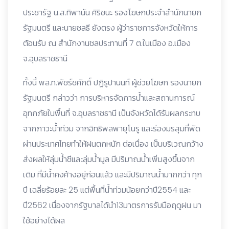
ประชารัฐ น.ส.ทิพานัน ศิริชนะ รองโฆษกประจำสำนักนายก
รัฐมนตรี และนายชลธี ยังตรง ผู้ว่าราชการจังหวัดให้การ
ต้อนรับ ณ สำนักงานชลประทานที่ 7 ต.ในเมือง อ.เมือง
จ.อุบลราชธานี
ทั้งนี้ พล.ท.พัชร์ชศักดิ์ ปฏิรูปานนท์ ผู้ช่วยโฆษก รองนายก
รัฐมนตรี กล่าวว่า การบริหารจัดการน้ำและสถานการณ์
อุทกภัยในพื้นที่ จ.อุบลราชธานี เป็นจังหวัดได้รับผลกระทบ
จากภาวะน้ำท่วม จากอิทธิพลพายุโนรู และร่องมรสุมที่พัด
ผ่านประเทศไทยทำให้ฝนตกหนัก ต่อเนื่อง เป็นบริเวณกว้าง
ส่งผลให้ลุ่มน้ำชีและลุ่มน้ำมูล มีปริมาณน้ำเพิ่มสูงขึ้นจาก
เดิม ที่มีน้ำคงค้างอยู่ก่อนแล้ว และมีปริมาณน้ำมากกว่า ทุก
ปี เฉลี่ยร้อยละ 25 แต่พื้นที่น้ำท่วมน้อยกว่าปี2554 และ
ปี2562 เนื่องจากรัฐบาลได้นำ13มาตรการรับมือฤดูฝน มา
ใช้อย่างได้ผล