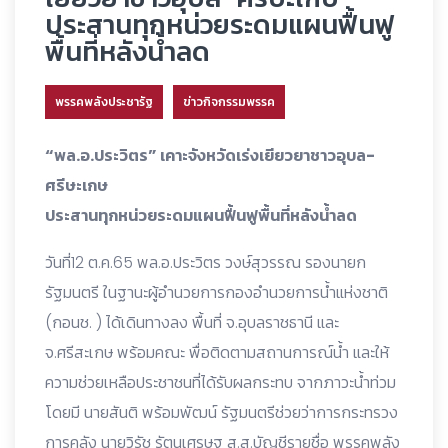
ประสานทุกหน่วยระดมแผนฟื้นฟู
พื้นที่หลังน้ำลด
พรรคพลังประชารัฐ
ข่าวกิจกรรมพรรค
“พล.อ.ประวิตร” เคาะจังหวัดเร่งเยียวยาชาวอุบล-
ศรีษะเกษ
ประสานทุกหน่วยระดมแผนฟื้นฟูพื้นที่หลังน้ำลด
วันที่12 ต.ค.65 พล.อ.ประวิตร วงษ์สุวรรณ รองนายก
รัฐมนตรี ในฐานะผู้อำนวยการกองอำนวยการน้ำแห่งชาติ
(กอนช. ) ได้เดินทางลง พื้นที่ จ.อุบลราชธานี และ
จ.ศรีสะเกษ พร้อมคณะ พื่อติดตามสถานการณ์น้ำ และให้
ความช่วยเหลือประชาชนที่ได้รับผลกระทบ จากภาวะน้ำท่วม
โดยมี นายสันติ พร้อมพัฒน์ รัฐมนตรีช่วยว่าการกระทรวง
การคลัง นายวิรัช รัตนเศรษฐ ส.ส.บัญชีรายชื่อ พรรคพลัง