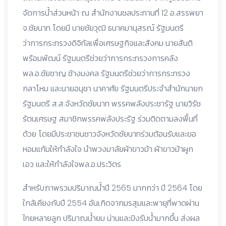
จัดการน้ำส่วนหน้า ณ สำนักงานชลประทานที่ 12 อ.สรรพยา
จ.ชัยนาท โดยมี นายชัยวุฒิ ธนาคมานุสรณ์ รัฐมนตรี
ว่าการกระทรวงดิจิทัลเพื่อเศรษฐกิจและสังคม นายสันติ
พร้อมพัฒน์ รัฐมนตรีช่วยว่าการกระทรวงการคลัง
พล.อ.ชัยชาญ ช้างมงคล รัฐมนตรีช่วยว่าการกระทรวง
กลาโหม และนายอนุชา นาคาศัย รัฐมนตรีประจำสำนักนายก
รัฐมนตรี ส.ส.จังหวัดชัยนาท พรรคพลังประชารัฐ นายวิรัช
รัตนเศรษฐ สมาชิกพรรคพลังประรัฐ ร่วมติดตามลงพื้นที่
ด้วย โดยมีประชาชนชาวจังหวัดชัยนาทร่วมต้อนรับและขอ
หอมแก้มให้กำลังใจ นำพวงมาลัยผ้าขาวม้า ผ้าขาวม้าผูก
เอว และให้กำลังใจพล.อ.ประวิตร
สำหรับภาพรวมปริมาณน้ำปี 2565 มากกว่า ปี 2564 โดย
ใกล้เคียงกับปี 2554 อันเกิดจากมรสุมและพายุที่พาดผ่าน
ไทยหลายลูก ปริมาณน้ำยม น่านและปิงรับน้ำมากขึ้น ส่งผล