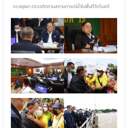
จว.อยุธยา ตรวจติดตามสถานการณ์น้ำในพื้นที่วัดโบสถ์