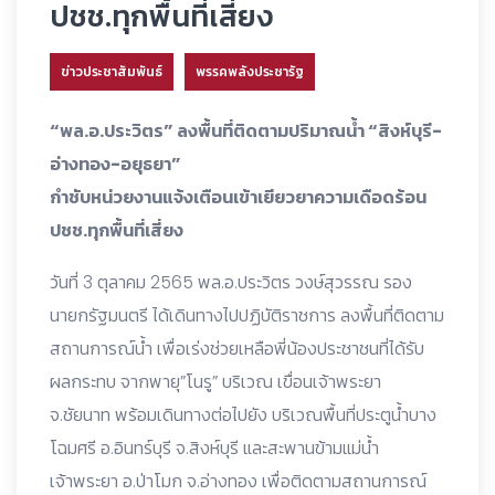
ปชช.ทุกพื้นที่เสี่ยง
ข่าวประชาสัมพันธ์
พรรคพลังประชารัฐ
“พล.อ.ประวิตร” ลงพื้นที่ติดตามปริมาณน้ำ “สิงห์บุรี-
อ่างทอง-อยุธยา”
กำชับหน่วยงานแจ้งเตือนเข้าเยียวยาความเดือดร้อน
ปชช.ทุกพื้นที่เสี่ยง
วันที่ 3 ตุลาคม 2565 พล.อ.ประวิตร วงษ์สุวรรณ รอง
นายกรัฐมนตรี ได้เดินทางไปปฏิบัติราชการ ลงพื้นที่ติดตาม
สถานการณ์น้ำ เพื่อเร่งช่วยเหลือพี่น้องประชาชนที่ได้รับ
ผลกระทบ จากพายุ”โนรู” บริเวณ เขื่อนเจ้าพระยา
จ.ชัยนาท พร้อมเดินทางต่อไปยัง บริเวณพื้นที่ประตูน้ำบาง
โฉมศรี อ.อินทร์บุรี จ.สิงห์บุรี และสะพานข้ามแม่น้ำ
เจ้าพระยา อ.ป่าโมก จ.อ่างทอง เพื่อติดตามสถานการณ์