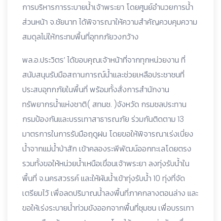
การบริหารการระบายน้ำเจ้าพระยา โดยศูนย์อำนวยการน้ำ
ส่วนหน้า จ.ชัยนาท ได้พิจารณาให้ความสำคัญควบคุมความ
สมดุลไม่ให้กระทบพื้นที่อุทกภัยวงกว้าง
พล.อ.ประวิตร’ ได้ขอบคุณเจ้าหน้าที่จากทุกหน่วยงาน ที่
สนับสนุนรับมือสถานการณ์น้ำและช่วยเหลือประชาชนที่
ประสบอุทกภัยในพื้นที่ พร้อมทั้งสั่งการสำนักงาน
ทรัพยากรน้ำแห่งชาติ( สทนช. )จังหวัด กรมชลประทาน
กรมป้องกันและบรรเทาสาธารณภัย ร่วมกันติดตาม 13
มาตรการในการรับมือฤดูฝน โดยขอให้พิจารณาเร่งเบี่ยง
น้ำจากแม่น้ำป่าสัก เข้าคลองระพีพัฒน์ออกทะเลโดยตรง
รวมทั้งขอให้หน่วยน้ำเหนือเขื่อนเจ้าพระยา ลงทุ่งรับน้ำใน
พื้นที่ จ.นครสวรรค์ และให้ผันน้ำเข้าทุ่งรับน้ำ 10 ทุ่งที่จัด
เตรียมไว้ เพื่อลดปริมาณน้ำลงพื้นที่ภาคกลางตอนล่าง และ
ขอให้เร่งระบายน้ำท่วมขังออกจากพื้นที่ชุมชน เพื่อบรรเทา