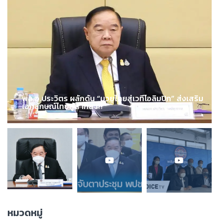
พล.อ.ประวิตร ผลักดัน “มวยไทยสู่เวทีโอลิมปิก” ส่งเสริม
เอกลักษณ์ไทยสู่สากล !!!
หมวดหมู่