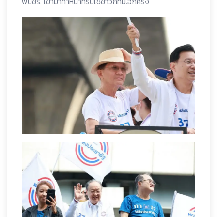
พปชร. เข้ามาทำหน้าที่รับใช้ชาวกทม.อีกครั้ง