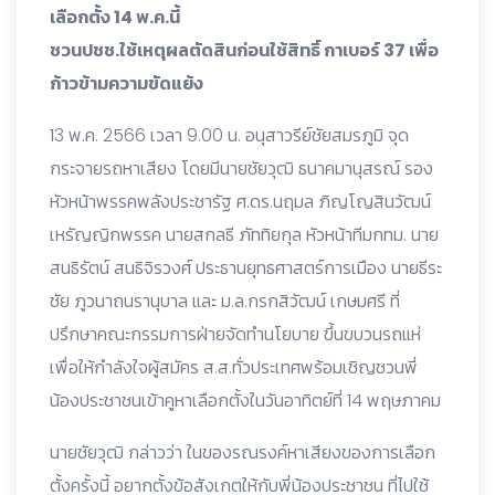
เลือกตั้ง 14 พ.ค.นี้
ชวนปชช.ใช้เหตุผลตัดสินก่อนใช้สิทธิ์ กาเบอร์ 37 เพื่อ
ก้าวข้ามความขัดแย้ง
13 พ.ค. 2566 เวลา 9.00 น. อนุสาวรีย์ชัยสมรภูมิ จุด
กระจายรถหาเสียง โดยมีนายชัยวุฒิ ธนาคมานุสรณ์ รอง
หัวหน้าพรรคพลังประชารัฐ ศ.ดร.นฤมล ภิญโญสินวัฒน์
เหรัญญิกพรรค นายสกลธี ภัททิยกุล หัวหน้าทีมกทม. นาย
สนธิรัตน์ สนธิจิรวงศ์ ประธานยุทธศาสตร์การเมือง นายธีระ
ชัย ภูวนาถนรานุบาล และ ม.ล.กรกสิวัฒน์ เกษมศรี ที่
ปรึกษาคณะกรรมการฝ่ายจัดทำนโยบาย ขึ้นขบวนรถแห่
เพื่อให้กำลังใจผู้สมัคร ส.ส.ทั่วประเทศพร้อมเชิญชวนพี่
น้องประชาชนเข้าคูหาเลือกตั้งในวันอาทิตย์ที่ 14 พฤษภาคม
นายชัยวุฒิ กล่าวว่า ในของรณรงค์หาเสียงของการเลือก
ตั้งครั้งนี้ อยากตั้งข้อสังเกตให้กับพี่น้องประชาชน ที่ไปใช้