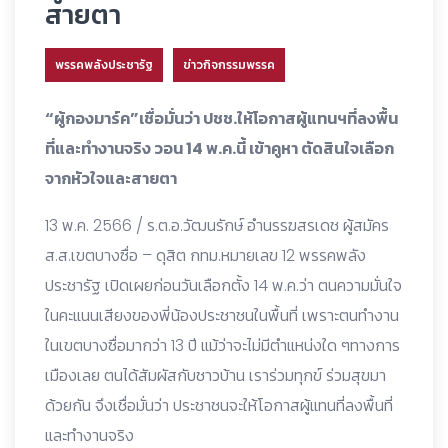
สายตา
พรรคพลังประชารัฐ
ข่าวกิจกรรมพรรค
“ผู้กองมาร์ค”เชื่อมั่นว่า ปชช.ให้โอกาสผู้แทนฯที่ลงพื้น
ที่และทำงานจริง วอน 14 พ.ค.นี้ เข้าคูหา ตัดสินใจเลือก
จากหัวใจและสายตา
13 พ.ค. 2566 / ร.ต.อ.วัฒนรักษ์ อำนรรฆสรเดช ผู้สมัคร
ส.ส.เขตบางซื่อ – ดุสิต กทม.หมายเลข 12 พรรคพลัง
ประชารัฐ เปิดเผยก่อนวันเลือกตั้ง 14 พ.ค.ว่า ตนความมั่นใจ
ในคะแนนเสียงของพี่น้องประชาชนในพื้นที่ เพราะตนทำงาน
ในเขตบางซื่อมากว่า 13 ปี แม้ว่าจะไม่มีตำแหน่งใด ๆทางการ
เมืองเลย ตนได้สัมผัสกับชาวบ้าน เราร่วมทุกข์ ร่วมสุขมา
ด้วยกัน จึงเชื่อมั่นว่า ประชาชนจะให้โอกาสผู้แทนที่ลงพื้นที่
และทำงานจริง