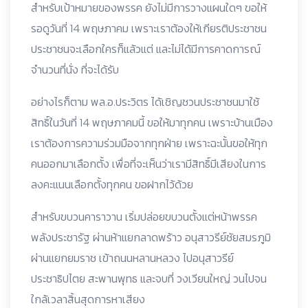
สำหรับเป้าหมายของพรรค ยังไม่มีการวางแผนใดๆ ขอให้
รอดูวันที่ 14 พฤษภาคม เพราะเราต้องให้เกียรติประชาชน
ประชาชนจะเลือกใครก็แล้วแต่ และไม่ได้มีการคาดการณ์
จำนวนที่นั่ง ที่จะได้รับ
อย่างไรก็ตาม พล.อ.ประวิตร ได้เชิญชวนประชาชนมาใช้
สิทธิ์ในวันที่ 14 พฤษภาคมนี้ ขอให้มาทุกคน เพราะบ้านเมือง
เราต้องการความร่วมมือจากทุกฝ่าย เพราะฉะนั้นขอให้ทุก
คนออกมาเลือกตั้ง เพื่อที่จะเห็นว่าเรามีสิทธิ์มีเสียงในการ
ลงคะแนนเลือกตั้งทุกคน ขอฝากไว้ด้วย
สำหรับขบวนคาราวาน เริ่มปล่อยขบวนตั้งแต่หน้าพรรค
พลังประชารัฐ ผ่านห้าแยกลาดพร้าว อนุสาวรีย์ชัยสมรภูมิ
ผ่านแยกยมราช เข้าถนนหลานหลวง ไปอนุสาวรีย์
ประชาธิปไตย สะพานพุทธ และจบที่ วงเวียนใหญ่ วนไปจน
ใกล้เวลาสิ้นสุดการหาเสียง