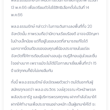
พล.อ.ธรรมรักษ์ มีกำหนดการเดินทางกลับกรุงเทพ ในวันที่
13 พ.ค.66 เพื่อเตรียมตัวไปใช้สิทธิเลือกตั้งในวันที่ 14
พ.ค.66
พล.อ.ธรรมรักษ์ กล่าวว่า ในการเดินทางลงพื้นที่ทั้ง 20
จังหวัดนั้น ภาพรวมถือว่ามีความเรียบร้อยดี อาจจะมีปัญหา
ในบ้างเล็กน้อย แต่ก็อยู่ในขอบเขตที่สามารถแก้ไขได้
นอกจากนี้ตนต้องขอขอบคุณพี่น้องประชาชนในแต่ละ
จังหวัดที่ให้การต้อนรับอย่างอบอุ่น ตนรู้สึกอบอุ่นใจและชื่น
ใจอย่างมาก เพราะแม้จะไม่ได้มีโอกาสมาเยี่ยมพื้นที่กว่า 15
ปี แต่ทุกคนก็ยังไม่เคยลืมกัน
ทั้งนี้ พล.อ.ธรรมรักษ์ ยังเปิดเผยด้วยว่า ตนได้บอกกับผู้
สมัครทุกเขตว่า พล.อ.ประวิตร วงษ์สุวรรณ หัวหน้าพรรค
พลังประชารัฐ และผู้บริหารพรรคทุกคน ฝากกำลังใจมาให้
ฝากให้ทำงานเพื่อประชาชนอย่างหนัก เป็นผู้แทนฯให้ได้ จะ