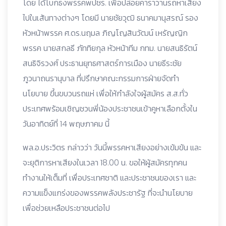
โดย ได้โบกธงพรรคพปชร. เพื่อปล่อยคาราวานรถหาเสียง
ไปในเส้นทางต่างๆ โดยมี นายชัยวุฒิ ธนาคมานุสรณ์ รอง
หัวหน้าพรรค ศ.ดร.นฤมล ภิญโญสินวัฒน์ เหรัญญิก
พรรค นายสกลธี ภัททิยกุล หัวหน้าทีม กทม. นายสนธิรัตน์
สนธิจิรวงศ์ ประธานยุทธศาสตร์การเมือง นายธีระชัย
ภูวนาถนรานุบาล ที่ปรึกษาคณะกรรมการฝ่ายจัดทำ
นโยบาย ขึ้นขบวนรถแห่ เพื่อให้กำลังใจผู้สมัคร ส.ส.ทั่ว
ประเทศพร้อมเชิญชวนพี่น้องประชาชนเข้าคูหาเลือกตั้งใน
วันอาทิตย์ที่ 14 พฤษภาคม นี้
พล.อ.ประวิตร กล่าวว่า วันนี้พรรคหาเสียงอย่างเข้มข้น และ
จะยุติการหาเสียงในเวลา 18.00 น. ขอให้ผู้สมัครทุกคน
ทำงานให้เต็มที่ เพื่อประเทศชาติ และประชาชนของเรา และ
ความแข็งแกร่งของพรรคพลังประชารัฐ ที่จะนำนโยบาย
เพื่อช่วยเหลือประชาชนต่อไป