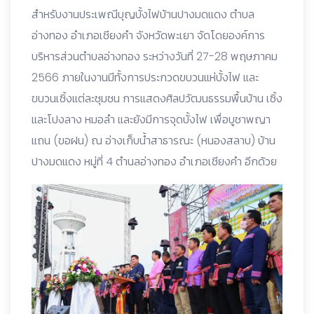
สำหรับงานประเพณีบุญบั้งไฟบ้านปางมดแดง ตำบล
อ่างทอง อำเภอเชียงคำ จังหวัดพะเยา จัดโดยองค์การ
บริหารส่วนตำบลอ่างทอง ระหว่างวันที่ 27-28 พฤษภาคม
2566 ภายในงานมีทั้งการประกวดขบวนแห่บั้งไฟ และ
ขบวนเซิ้งแต่ละชุมชน การแสดงศิลปวัฒนธรรมพื้นบ้าน เซิ้ง
และโปงลาง หมอลำ และยังมีการจุดบั้งไฟ เพื่อบูชาพญา
แถน (ขอฝน) ณ อ่างเก็บน้ำสาธารณะ (หนองสลาบ) บ้าน
ปางมดแดง หมู่ที่ 4 ตำนลอ่างทอง อำเภอเชียงคำ อีกด้วย