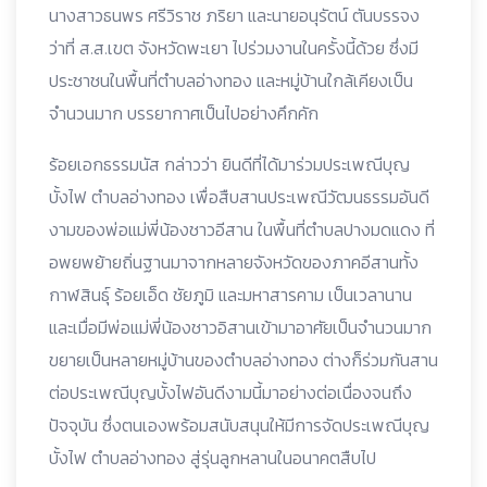
นางสาวธนพร ศรีวิราช ภริยา และนายอนุรัตน์ ตันบรรจง
ว่าที่ ส.ส.เขต จังหวัดพะเยา ไปร่วมงานในครั้งนี้ด้วย ซึ่งมี
ประชาชนในพื้นที่ตำบลอ่างทอง และหมู่บ้านใกล้เคียงเป็น
จำนวนมาก บรรยากาศเป็นไปอย่างคึกคัก
ร้อยเอกธรรมนัส กล่าวว่า ยินดีที่ได้มาร่วมประเพณีบุญ
บั้งไฟ ตำบลอ่างทอง เพื่อสืบสานประเพณีวัฒนธรรมอันดี
งามของพ่อแม่พี่น้องชาวอีสาน ในพื้นที่ตำบลปางมดแดง ที่
อพยพย้ายถิ่นฐานมาจากหลายจังหวัดของภาคอีสานทั้ง
กาฬสินธุ์ ร้อยเอ็ด ชัยภูมิ และมหาสารคาม เป็นเวลานาน
และเมื่อมีพ่อแม่พี่น้องชาวอิสานเข้ามาอาศัยเป็นจำนวนมาก
ขยายเป็นหลายหมู่บ้านของตำบลอ่างทอง ต่างก็ร่วมกันสาน
ต่อประเพณีบุญบั้งไฟอันดีงามนี้มาอย่างต่อเนื่องจนถึง
ปัจจุบัน ซึ่งตนเองพร้อมสนับสนุนให้มีการจัดประเพณีบุญ
บั้งไฟ ตำบลอ่างทอง สู่รุ่นลูกหลานในอนาคตสืบไป