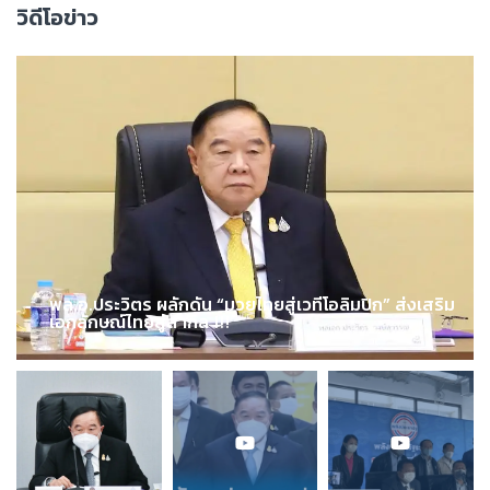
วิดีโอข่าว
พล.อ.ประวิตร ผลักดัน “มวยไทยสู่เวทีโอลิมปิก” ส่งเสริม
เอกลักษณ์ไทยสู่สากล !!!